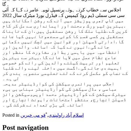
گا .
اجلاس سے خطاب کرتے ہوئے پرنسپل ثوبیہ عامر نے کہا کہ آئی
سی سی سملی ڈیم روڈ کیمپس کے فیڈرل بورڈ میٹرک سال 2022
میں ٹاپ تھری پوزیشز میں آنے کے روشن امکانات ہیں
.بہترین ٹیم ورک ،محنت اور ایمانداری سے مل کر کام
کریں گے .طلبا ملک کا روشن مستقبل ہیں .ان کے تابناک
مستقبل پر کسی قسم کا کوئی سمجھوتا نہیں کیا جائے
گا .ادارتی ڈسپلن اور قوانین میں لچک نہیں دکھائی
جائے گی .انہوں نے کہا کہ اساتذہ والدین اور
انتظامیہ میں باہمی ربط اور مشاورت کا منظم اور
جامع نظام عمل میں لایا جائے گا .بہتر سے بہترین
تعلیم اور تربیت کیلئے والدین کی رائے کو خصوصی
اہمیت دی جائے گی .اگست میں داخلہ لینے والے طلبا
کے نصاب کو مکمل کرنے کے لئے تعلیمی منصوبہ بندی کر
لی ہے ۔
اجلاس میں پرائمری سیکشن کی کوارڈینیٹر مدیحہ
عباسی ، مڈل سیکشن کی کوآرڈینیٹر مہناس بی بی،
میٹرک سیکشن کے کوآرڈینیٹر محمد اویس،سیکشن وائز
ڈسپلن انچارج، منتظم امتحانات ،ایونٹ انچارج اور
اساتذہ کی بڑی تعداد نے شرکت کی ۔
اسلام آباد راولپندی
,
ْقو می خبریں
Posted in
Post navigation