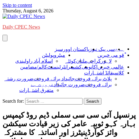
Skip to content
Thursday, August 6, 2026
Daily CPEC News
ہوم
سی پیک نیوز
پاکستان اوورسیز
ْقو می خبریں
میٹروپولیٹن
لاہور
کراچی
ملتان
کوئٹہ
اسلام آباد راولپندی
عالمی خبریں
اکانومی
کشمیر
انٹرٹینمنٹ
کالم/مضامین
کلاسیفائڈ اشتہارات
پلاٹ برائے فروخت
جائیداد برائے فروخت
ضرورت رشتہ
ضرورت ہے
برائے فروخت
ضرورت جائیداد
متفرق اشتہارات
Search for:
پرنسپل آئی سی سی سملی ڈیم روڈ کیمپس
بہارہ کہو ثوبیہ عامر کی زیر قیادت سیکشن
وائز کوآرڈینیٹرز اور اساتذہ کا مشترکہ