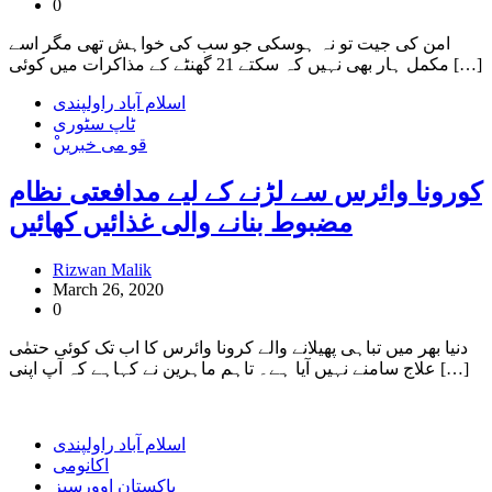
0
امن کی جیت تو نہ ہوسکی جو سب کی خواہش تھی مگر اسے
مکمل ہار بھی نہیں کہ سکتے 21 گھنٹے کے مذاکرات میں کوئی […]
اسلام آباد راولپندی
ٹاپ سٹوری
ْقو می خبریں
کورونا وائرس سے لڑنے کے لیے مدافعتی نظام
مضبوط بنانے والی غذائیں کھائیں
Rizwan Malik
March 26, 2020
0
دنیا بھر میں تباہی پھیلانے والے کرونا وائرس کا اب تک کوئی حتمٰی
علاج سامنے نہیں آیا ہے۔ تاہم ماہرین نے کہاہے کہ آپ اپنی […]
اسلام آباد راولپندی
اکانومی
پاکستان اوورسیز