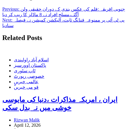
جنوبی افریقہ :فلم کی عکس بندی کے دوران حقیقی ولن
Previous:
آگئے،مسلح افراد نے 8 ماڈلز کا ریپ کر دیا
پی ٹی آئی پر ممنوعہ فنڈنگ ثابت، الیکشن کمیشن نے فیصلہ
Next:
سنادیا
Related Posts
اسلام آباد راولپندی
پاکستان اوورسیز
ٹاپ سٹوری
خصوصی رپورٹ
عالمی خبریں
ْقو می خبریں
ایران ، امریکہ مذاکرات ،دنیا کی مایوسی
خوشی میں نہ بدل سکی
Rizwan Malik
April 12, 2026