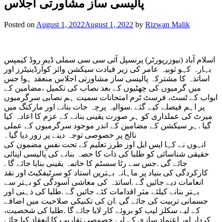
پالیسی ساز مشاورتی اجلاس
Posted on
August 1, 2022
August 1, 2022
by
Rizwan Malik
اسلام آباد (نیوزرپورٹر) پرنسپل آئی سی سی سملی ڈیم روڈ کیمپس
بہارہ کہو ثوبیہ عامر کی زیر قیادت سیکشن وائز کوآرڈینیٹرز اور
اساتذہ کا مشترکہ پالیسی ساز مشاورتی اجلاس منعقد ہوا جس
میں گرمیوں کی چھٹیوں کے بعد نصاب کی تکمیل ،مضامین کے
ابواب کے ٹسٹ، فرسٹ ٹرم امتحانات سمیت ہم نصابی سرگرمیوں
پر اہم فیصلے کیے گئے .سوالیہ پرچہ جات بنانے اور مارکنگ میں
میرٹ کی عملداری کو ہر صورت یقینی بنانے کے عزم کا اعادہ کیا
گیا .ہر سیکشن کے مضامین کے اندر موجود سرگرمیوں کے عملی
نالج پر خصوصی توجہ دینے پر زور دیا گیا۔
انہوں نے کہا ایس ایل اوز طرز تعلیم کے تحت نفسِ مضمون کی
حقیقی شناسائی کو طلبا کی ذات کا حصہ بنانے کی پالیسی اپنائی
جائے گی .جس سے رٹا سسٹم کا خاتمہ یقینی بنایا جائے گا .
کارکردگی کی بنیاد پر ماہانہ بہترین استاد کو سرٹیفکیٹ اور نقد
انعامات دیے جائیں گے .اساتذہ کی معاشی آسودگی کو بہتر سے
بہتر بنانے کیلئے مثر اقدامات کئے جائیں گے .طلبا کی ذہنی اور
جسمانی تربیت کی جائے گی .ان کی تکنیکی صلاحیت میں اضافے
کے لیے سکلز لیب کو بروئے کار لایا جائے گا .طلبا کی شخصیت،
کردار اور اعتماد سازی کے لیے خصوصی تقاریب کا انعقاد کیا جائے