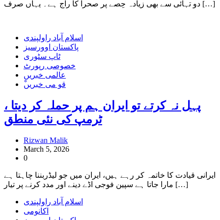
دو تہائی سے بھی زیادہ حِصے پر صحرا کا راج ہے۔ یہاں صرف […]
اسلام آباد راولپندی
پاکستان اوورسیز
ٹاپ سٹوری
خصوصی رپورٹ
عالمی خبریں
ْقو می خبریں
پہل نہ کرتے تو ایران ہم پر حملہ کر دیتا ،
ٹرمپ کی نئی منطق
Rizwan Malik
March 5, 2026
0
ایرانی قیادت کا خاتمہ کر رہے ہیں، ایران میں جو لیڈربننا چاہتا ہے
مارا جاتا ہے سپین فوجی اڈے دینے اور مدد کرنے پر تیار […]
اسلام آباد راولپندی
اکانومی