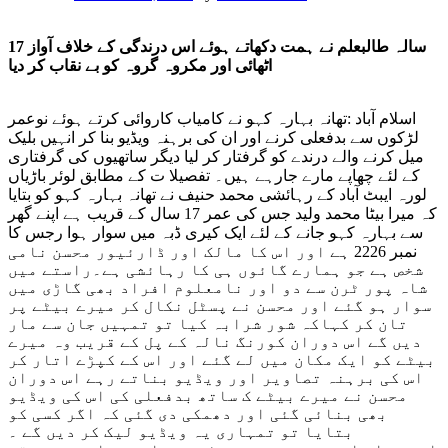
17 سالہ طالبعلم نے ہمت دکھاتے ہوئے اس درندگی کے خلاف آواز
اٹھائی اور مکروہ گروہ کو بے نقاب کر دیا
اسلام آباد :تھانہ بہارہ کہو نے کامیاب کاروائی کرتے ہوئے نوعمر
لڑکوں سے بدفعلی کرنے اور ان کی برہنہ ویڈیو بنا کر انہیں بلیک
میل کرنے والے درندے کو گرفتار کر لیا دیگر ساتھیوں کی گرفتاری
کے لئے چھاپے مارے جارہے ہیں۔ تفصیلا ت کے مطابق لوئر باڑیاں
لورہ ایبٹ آباد کے رہائشی محمد حنیف نے تھانہ بہارہ کہو کو بتایا
کہ میرا بیٹا محمد ولید جس کی عمر 17 سال کے قریب ہے اپنے گھر
سے بہارہ کہو جانے کے لئے ایک کیری ڈبہ میں سوار ہوا رجس کا
نمبر 2226 ہے اور اس کا مالک اور ڈارئیور محسن نامی
شخص ہے جو ہمارے گائوں ہی کا رہائشی ہے۔راستے میں
شاہ پور ٹرن سے دو اور نامعلوم افراد بھی گاڑی میں
سوار ہو گئے اور محسن نے پسٹل نکال کر میرے بیٹے پر
تان کر کہاکہ شور شرابہ کیا تو تمہیں جان سے مار
دیں گے اس دوران کورنگ نالہ کے پل کے قریب وہ میرے
بیٹے کو ایک مکان میں لے گئے اور اس کے کپڑے اتار کر
اس کی برہنہ تصاویر اور ویڈیو بناتے رہے اس دوران
محسن نے میرے بیٹے ک ساتھ بدفعلی کی اس کی ویڈیو
بھی بنائی گئی اور دھمکی دی گئی کہ اگر کسی کو
بتایا تو تمہاری یہ ویڈیو لیک کر دیں گے ۔