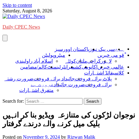
Skip to content
Saturday, August 8, 2026
Daily CPEC News
ہوم
سی پیک نیوز
پاکستان اوورسیز
ْقو می خبریں
میٹروپولیٹن
لاہور
کراچی
ملتان
کوئٹہ
اسلام آباد راولپندی
عالمی خبریں
اکانومی
کشمیر
انٹرٹینمنٹ
کالم/مضامین
کلاسیفائڈ اشتہارات
پلاٹ برائے فروخت
جائیداد برائے فروخت
ضرورت رشتہ
ضرورت ہے
برائے فروخت
ضرورت جائیداد
متفرق اشتہارات
Search for:
نوجوان لڑکوں کی متنازعہ ویڈیو بنا کر انہیں
بلیک میل کرنے والے درندے گرفتار
Posted on
November 9, 2024
by
Rizwan Malik