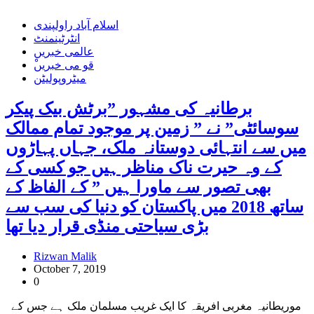
اسلام آباد راولپندی
انٹرٹینمنٹ
عالمی خبریں
ْقو می خبریں
میٹروپولیٹن
برطانیہ کی مشہور ”برٹش بیک پیکر
سوسائٹی” نے ” زمین پر موجود تمام ممالک
میں سے انتہائی دوستانہ ملک، جہاں پہاڑوں
کے وہ حیرت ناک مناظر ہیں جو کسی کے
بھی تصور سے ماورا ہیں ” کے الفاظ کے
ساتھ 2018 میں پاکستان کو دنیا کی سب سے
بڑی سیاحتی منڈی قرار دیا تھا
Rizwan Malik
October 7, 2019
0
موریطانیہ مغربی افریقہ کا ایک غریب مسلمان ملک ہے جس کے