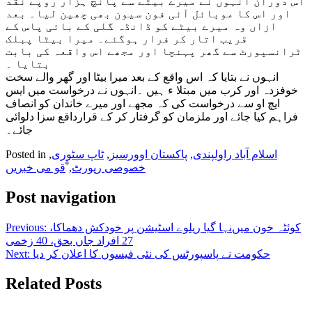
اس دوران انہوں نے میرے بیٹے سے پانچ ہزار روپے نقد
اور اس کا موبائل آئی فون سیون بھی چھین لیا۔ بعد
ازاں وہ میرے بیٹے کو ڈانڈہ گلی کے بائی پاس کے
قریب اتار کر فرار ہوگئے۔ میرا بیٹا پبلک
ٹرانسپورٹ سے گھر پہنچا اور مجھے اس واقعہ کی بابت
بتایا ۔
انہوں نے بتایا کہ اس واقع کے بعد میرا بیٹا اور گھر والے سخت
خوفزدہ اور کرب میں مبتلا ء ہیں ۔انہوں نے درخواست میں ایس
ایچ او سے درخواست کی کہ مجھے اور میرے خاندان کو انصاف
فراہم کیا جائے اور ملزمان کو گرفتار کر کے قرارداقع سزا دلوائی
جائے۔
اسلام آباد راولپندی
,
پاکستان اوورسیز
,
ٹاپ سٹوری
,
Posted in
خصوصی رپورٹ
,
ْقو می خبریں
Post navigation
کوئٹہ خون میں‌نہا گیا ریلوے اسٹیشن پر خودکش دھماکا،
Previous:
27 افراد جاں بحق، 40 زخمی
حکومت نے پاسپورٹس کی نئی فیسوں کا اعلان کر دیا
Next:
Related Posts