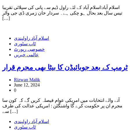
اسلام آباد:اسلام آباد کے لئے راول ڈیم سے پانی کی سپلائی تقریبا
تیس سال بعد بحال ہو چکی ہے۔ سردار خان زمری ڈی جی واٹر
[…]
اسلام آباد راولپندی
ٹاپ سٹوری
خصوصی رپورٹ
عالمی خبریں
ٹرمپ کے بعد جوبائیڈن کا بیٹا بھی مجرم قرار
Rizwan Malik
June 12, 2024
0
آنے والے انتخابات میں امریکی عوام فیصلہ کریں گے کہ کون سا
مجرم ان پر حکومت کرے گا واشنگٹن : امریکی عدالت کی طرف
سے […]
اسلام آباد راولپندی
ٹاپ سٹوری