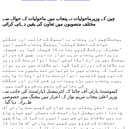
چین کے وزیرماحولیات نے پنجاب میں ماحولیات کے حوالے سے
مختلف منصوبوں میں تعاون کی یقین دہانی کرائی
بیجنگ:چین اور پنجاب نے اسموگ کے خاتمے اور جنگلی
حیات کے تحفظ کیلئے ’ بیجنگ پنجاب کلین ائیر
‘مشترکہ ورکنگ گروپ بنانے کا فیصلہ کیا ہے۔فیصلہ
وزیراعلی پنجاب مریم نواز نے دورہ چین کے دوران
بیجنگ میں وزارت ایکالوجی اینڈ انوائرمنٹ کے وزیر
سے ملاقات کے دوران کیا گیا .اس ملاقات میں مریم نواز
نے کہا کہ پنجاب میں ماحولیاتی تبدیلیوں سے نمٹنے
کے لیے چین کاجدید انوائرمنٹ ماڈلز اپنانا چاہتے
ہیں، پنجاب میں بڑے پیمانے پر شجر کاری اور جنگلات
کی بحالی کے منصوبے شروع کیے ہیں۔
کیمونسٹ پارٹی آف چائنا کے انٹرنیشنل ڈپارٹمنٹ کی جانب سے
وزیر اعلیٰ پنجاب مریم نواز کے اعزاز میں بیجنگ میں خصوصی
ظہرانہ دیا گیا۔
وزیر اعلیٰ پنجاب مریم نواز کی کیمونسٹ پارٹی آف
چائنا انٹرنیشنل ڈپارٹمنٹ کے منسٹر لیو جیان چاؤ
سے بھی ملاقات ہوئی جس میں انہوں نے کہا کہ پاک چین
تعلقات کے فروغ میں کیمونسٹ پارٹی آف چائنا کا
کردار کلیدی حیثیت رکھتا ہے،لوکل گورننس اور دیہی