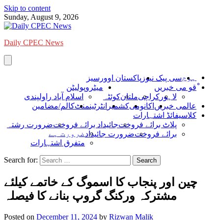
Skip to content
Sunday, August 9, 2026
Daily CPEC News
ہوم
سی پیک نیوز
پاکستان اوورسیز
ْقو می خبریں
میٹروپولیٹن
لاہور
کراچی
ملتان
کوئٹہ
اسلام آباد راولپندی
عالمی خبریں
اکانومی
کشمیر
انٹرٹینمنٹ
کالم/مضامین
کلاسیفائڈ اشتہارات
پلاٹ برائے فروخت
جائیداد برائے فروخت
ضرورت رشتہ
ضرورت ہے
برائے فروخت
ضرورت جائیداد
متفرق اشتہارات
Search for:
چین اور پنجاب کا اسموگ کے خاتمے کیلئے
مشترکہ ورکنگ گروپ بنانے کا فیصلہ
Posted on
December 11, 2024
by
Rizwan Malik