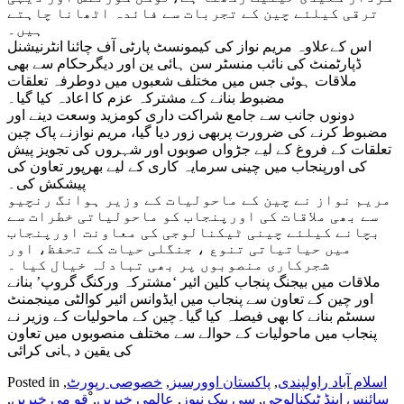
ترقی کیلئے چین کے تجربات سے فائدہ اٹھانا چاہتے
ہیں۔
اس کےعلاوہ مریم نواز کی کیمونسٹ پارٹی آف چائنا انٹرنیشنل
ڈپارٹمنٹ کی نائب منسٹر سن ہائی ین اور دیگرحکام سے بھی
ملاقات ہوئی جس میں مختلف شعبوں میں دوطرفہ تعلقات
مضبوط بنانے کے مشترکہ عزم کا اعادہ کیا گیا۔
‏دونوں جانب سے جامع شراکت داری کومزید وسعت دینے اور
مضبوط کرنے کی ضرورت پربھی زور دیا گیا، مریم نوازنے پاک چین
تعلقات کے فروغ کے لیے جڑواں صوبوں اور شہروں کی تجویز پیش
کی اورپنجاب میں چینی سرمایہ کاری کے لیے بھرپور تعاون کی
پیشکش کی۔
مریم نواز نے چین کے ماحولیات کے وزیر ہوانگ رنچیو
سے بھی ملاقات کی اورپنجاب کو ماحولیاتی خطرات سے
بچانے کیلئے چینی ٹیکنالوجی کی معاونت اورپنجاب
میں حیاتیاتی تنوع ، جنگلی حیات کے تحفظ، اور
شجرکاری منصوبوں پر بھی تبادلہ خیال کیا ۔
ملاقات میں بیجنگ پنجاب کلین ائیر ‘مشترکہ ورکنگ گروپ’ بنانے
اور چین کے تعاون سے پنجاب میں ایڈوانس ائیر کوالٹی مینجمنٹ
سسٹم بنانے کا بھی فیصلہ کیا گیا۔چین کے ماحولیات کے وزیر نے
پنجاب میں ماحولیات کے حوالے سے مختلف منصوبوں میں تعاون
کی یقین دہانی کرائی
اسلام آباد راولپندی
,
پاکستان اوورسیز
,
خصوصی رپورٹ
,
Posted in
سائنس اینڈ ٹیکنالوجی
,
سی پیک نیوز
,
عالمی خبریں
,
ْقو می خبریں
,