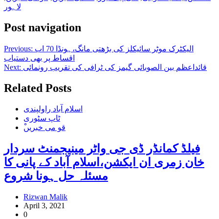
لاہور
Post navigation
الیکٹرک موٹر سائیکلز کی بڑھتی مانگ،ہونڈا 70 اب
Previous:
اقساط پر بھی دستیاب
قائداعظم بین الصوبائی گیمز کی ٹرافی کی تقریب رونمائی
Next:
Related Posts
اسلام آباد راولپندی
ٹاپ سٹوری
ْقو می خبریں
فیلڈ کمانڈر ڈی جی واٹر مینیجمنٹ سردار
خان زمری ان ایکشن،اسلام آباد کے پانی کا
مسئلہ حل ہونا شروع
Rizwan Malik
April 3, 2021
0