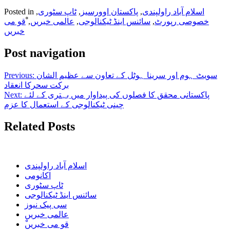
اسلام آباد راولپندی
,
پاکستان اوورسیز
,
ٹاپ سٹوری
,
Posted in
خصوصی رپورٹ
,
سائنس اینڈ ٹیکنالوجی
,
عالمی خبریں
,
ْقو می
خبریں
Post navigation
سویٹ ہوم اور سرینا ہوٹل کے تعاون سے عظیم الشان
Previous:
برکت سحرکا انعقاد
پاکستانی محقق کا فصلوں کی پیداوار میں بہتری کے لئے
Next:
چینی ٹیکنالوجی کے استعمال کا عزم
Related Posts
اسلام آباد راولپندی
اکانومی
ٹاپ سٹوری
سائنس اینڈ ٹیکنالوجی
سی پیک نیوز
عالمی خبریں
ْقو می خبریں