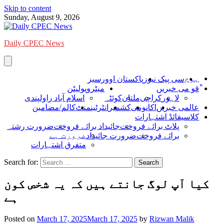
Skip to content
Sunday, August 9, 2026
Daily CPEC News
ہوم
سی پیک نیوز
پاکستان اوورسیز
ْقو می خبریں
میٹروپولیٹن
لاہور
کراچی
ملتان
کوئٹہ
اسلام آباد راولپندی
عالمی خبریں
اکانومی
کشمیر
انٹرٹینمنٹ
کالم/مضامین
کلاسیفائڈ اشتہارات
پلاٹ برائے فروخت
جائیداد برائے فروخت
ضرورت رشتہ
ضرورت ہے
برائے فروخت
ضرورت جائیداد
متفرق اشتہارات
Search for:
کیا آپ لوگ جانتے ہیں کہ یہ شخص کون
ہے
Posted on
March 17, 2025
March 17, 2025
by
Rizwan Malik