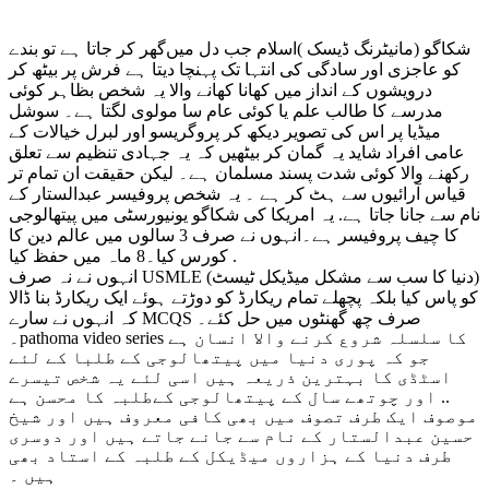
شکاگو (مانیٹرنگ ڈیسک )اسلام جب دل میں‌گھر کر جاتا ہے تو بندے
کو عاجزی اور سادگی کی انتہا تک پہنچا دیتا ہے فرش پر بیٹھ کر
درویشوں کے انداز میں کھانا کھانے والا یہ شخص بظاہر کوئی
مدرسے کا طالب علم یا کوئی عام سا مولوی لگتا ہے۔ سوشل
میڈیا پر اس کی تصویر دیکھ کر پروگریسو اور لبرل خیالات کے
عامی افراد شاید یہ گمان کر بیٹھیں کہ یہ جہادی تنظیم سے تعلق
رکھنے والا کوئی شدت پسند مسلمان ہے۔ لیکن حقیقت ان تمام تر
قیاس آرائیوں سے ہٹ کر ہے ۔ یہ شخص پروفیسر عبدالستار کے
نام سے جانا جاتا ہے. یہ امریکا کی شکاگو یونیورسٹی میں پیتھالوجی
کا چیف پروفیسر ہے۔انہوں نے صرف 3 سالوں میں عالم دین کا
کورس کیا۔8 ماہ میں حفظ کیا .
انہوں نے نہ صرف USMLE (دنیا کا سب سے مشکل میڈیکل ٹیسٹ)
کو پاس کیا بلکہ پچھلے تمام ریکارڈ کو دوڑتے ہوئے ایک ریکارڈ بنا ڈالا
کہ انہوں نے سارے MCQS صرف چھ گھنٹوں میں حل کئے۔
۔pathoma video series کا سلسلہ شروع کرنے والا انسان ہے
جو کہ پوری دنیا میں پیتھالوجی کے طلبا کے لئے
اسٹڈی کا بہترین ذریعہ ہیں اسی لئے یہ شخص تیسرے
اور چوتھے سال کے پیتھالوجی کےطلبہ کا محسن ہے ..
موصوف ایک طرف تصوف میں بھی کافی معروف ہیں اور شیخ
حسین عبدالستار کے نام سے جانے جاتے ہیں اور دوسری
طرف دنیا کے ہزاروں میڈیکل کے طلبہ کے استاد بھی
ہیں ۔