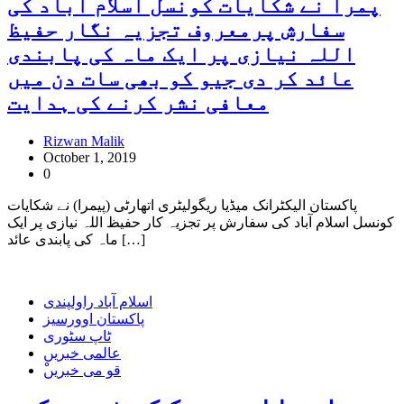
پمرا نے شکایات کونسل اسلام آباد کی
سفارش پرمعروف تجزیہ نگار حفیظ
اللہ نیازی پر ایک ماہ کی پابندی
عائد کر دی جیو کو بھی سات دن میں
معافی نشر کرنے کی ہدایت
Rizwan Malik
October 1, 2019
0
پاکستان الیکٹرانک میڈیا ریگولیٹری اتھارٹی (پیمرا) نے شکایات
کونسل اسلام آباد کی سفارش پر تجزیہ کار حفیظ اللہ نیازی پر ایک
ماہ کی پابندی عائد […]
اسلام آباد راولپندی
پاکستان اوورسیز
ٹاپ سٹوری
عالمی خبریں
ْقو می خبریں