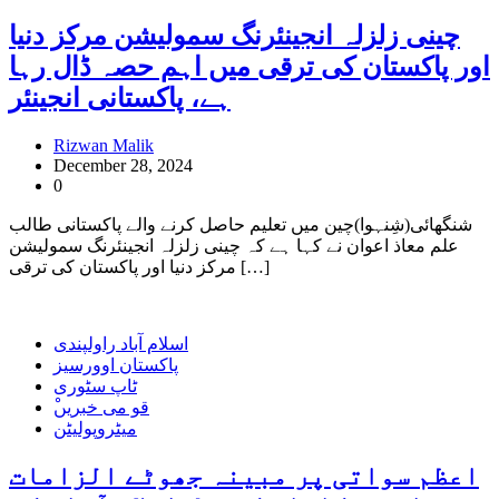
چینی زلزلہ انجینئرنگ سمولیشن مرکز دنیا
اور پاکستان کی ترقی میں اہم حصہ ڈال رہا
ہے، پاکستانی انجینئر
Rizwan Malik
December 28, 2024
0
شنگھائی(شِنہوا)چین میں تعلیم حاصل کرنے والے پاکستانی طالب
علم معاذ اعوان نے کہا ہے کہ چینی زلزلہ انجینئرنگ سمولیشن
مرکز دنیا اور پاکستان کی ترقی […]
اسلام آباد راولپندی
پاکستان اوورسیز
ٹاپ سٹوری
ْقو می خبریں
میٹروپولیٹن
اعظم سواتی پر مبینہ جھوٹے الزامات