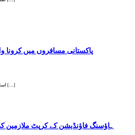
پاکستانی مسافروں میں کرونا وائر
اسلام آباد:متحدہ عرب امارات کی فضائی کمپنی امارات ائر لائنز نے 3 جولائی سے پاکستان سے اپنی خدمات عارضی طور پر روکنے کا اعلان کیا […]
ہاؤسنگ فاؤنڈیشن کے کرپٹ ملازمین کی