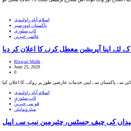
اسلام آباد راولپندی
پاکستان اوورسیز
ٹاپ سٹوری
عالمی خبریں
ے لئے اپنا آپریشن معطل کرنے کا اعلان کر دیا
Rizwan Malik
June 25, 2020
0
اسلام آباد راولپندی
ٹاپ سٹوری
ْقو می خبریں
میٹروپولیٹن
 سیداں کی چیف جسٹس، چئیرمین نیب سے اپیل