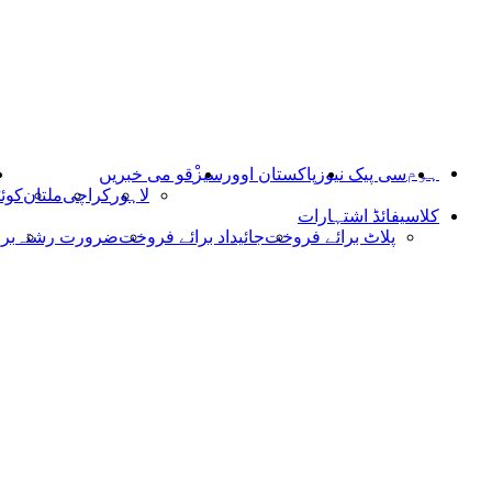
ہوم
سی پیک نیوز
پاکستان اوورسیز
ْقو می خبریں
لاہور
کراچی
ملتان
کوئ
کلاسیفائڈ اشتہارات
پلاٹ برائے فروخت
جائیداد برائے فروخت
ضرورت رشتہ
بر