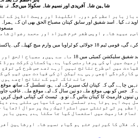
شاہین شاہ آفریدی اور نسیم شاہ سکواڈ میں‌جگہ نہ بنا
مسعود، 
س، عبید شاہ، اویس ظفر خرم شہزاد اور محمد رضوان شامل
س فارمیٹ میں آپ کی پرفارمنس کیا ہے۔پاکستان کرکٹ بورڈ
قیادت میں اس طرح نتائج نہیں آرہے تھے جس طرح کی توقع
 کارکردگی اچھی رہی ہے لیکن ان کی قیادت میں ٹیم کی کا
جائے تاکہ ٹیم کے نتائج اچھے ہوں،
نہیں چاہے گی کہ کپتان ایک سیریزکے لیے ہو، تسلسل کے ساتھ موقع مل
ے کہ جس کو بھی موقع ملے دو تین سال کے لیے موقع ملے۔عاقب جاوید 
ں تینوں فارمیٹ کا کپتان بنائیں گے تو وہ ٹیسٹ کی کپتانی قبول کری
ل بہت اہم ہوتا ہے، تسلسل سے ہی کامیابی ملتی ہے، دی
اعظم پر ٹی ٹوئنٹی میں اسٹرائیک ریٹ پر سوال اٹھایا ج
تمام فارمیٹ میں استعمال کیا جا سکتا ہے، ہمیں بابر ا
ں کہ فلاں کا کیرئیر ختم ہو گیا، نسیم شاہ اورشاہین آفر