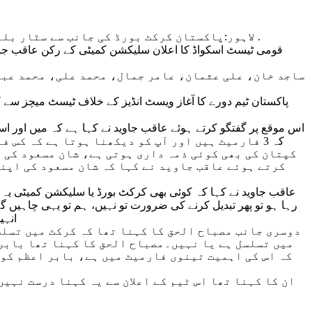
لاہور:پاکستان کرکٹ بورڈ‌ کی جانب سے سٹار بلے باز بابر اعظم کو دورہ انگلینڈ اور ویسٹ انڈیز کے لئے ایک بار پھر قومی کرکٹ‌ کا کپتان مقرر کر دیا گیا ہے .
ساجد خان، علی عثمان، عامر جمال، محمد علی، محمد عبا
کہ 3 فارمیٹ ہیں اور آپ کو دیکھنا ہوتا ہے کہ ک
کپتان کی بھی کوئی ذمہ داری ہوتی ہے، شان مسعود کی 
کرتے ہوئے عاقب جاوید نے کہا کہ شان مسعود کی اپنی
عاقب جاوید نے کہا کہ کوئی بھی کرکٹ بورڈ یا سلیکشن کمیٹی یہ 
رہا ہو تو پھر تبدیل کرنے کی ضرورت تو نہیں، ہم تو یہی چاہیں گ
انہی
دوسری جانب مصباح الحق کا کہنا تھا کہ کرکٹ میں تسلس
میں تسلسل ہے یا نہیں۔مصباح الحق کا کہنا تھا بابر
کہ اس کی اہمیت تینوں فارمیٹ میں ہے، بابر اعظم کو 
ان کا کہنا تھا اس ٹیم کے اعلان سے یہ کہنا درست نہی