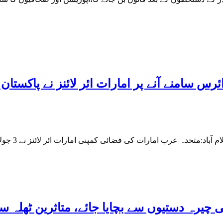
س سامنے آنے پر امارات ائر لائنز نے پاکستان ک
 چیرہ دستیوں سے بچایا جائے، متاثرین ٹھلہ