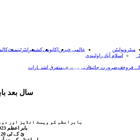
میٹروپولیٹن
عالمی خبریں
اکانومی
کشمیر
انٹرٹینمنٹ
کالم
ٹہ
اسلام آباد راولپندی
ضرورت ہے
ائے فروخت
ضرورت جائیداد
متفرق اشتہارات
2 سال بعد ب
بابراعظم کو ویسٹ انڈیز اور دور
بابر اعظم 2023 میں‌ اس وقت مستعفی ہوئے جب وہ تینوں‌فارمیٹس کے کپتان تھے
2024ئ کے ٹی 20 ورلڈ کپ کے لئے انہیں‌ایک بار پھر قومی ٹیم کا کپتنا مقرر کیا گیا
بابر اعظم کے بعد آن