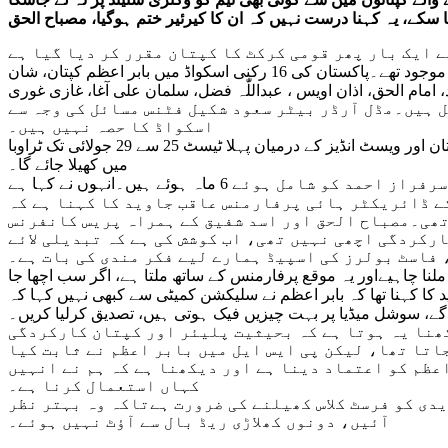
 سکے، یہ کہنا درست نہیں کہ ان کا کیرئیر ختم ہوگیا، مصباح الحق
قومی ٹیسٹ اسکواڈ کا اعلان سلیکشن کمیٹی کے رکن عاقب جاوید نے کیا۔ اسد شفیق اور سابق کپتان مصباح الحق بھی ان کے ہمراہ موجود تھے۔پاکستان کی 16 رکنی اسکواڈ میں بابر اعظم کپتان، شان
امام الحق، اذان اویس ، عبداللّٰہ فضل، سلمان علی آغا، غازی غوری
 ہیں۔مڈل آرڈر بیٹر سعود شکیل فٹنس مسائل کی وجہ سے
اسکواڈ کا حصہ نہیں ہیں۔
پاکستان ٹیم دورے کا آغاز ویسٹ انڈیز کے خلاف ٹیسٹ میچز سے کرے گی، قومی ٹیم 18 جولائی کو ٹراوبا میں وارم میچ کھیلے گی۔پاکستان اور ویسٹ انڈیز کے درمیان پہلا ٹیسٹ 25 سے 29 جولائی تک ٹراوبا
میں کھیلا جائے گا۔
اس موقع پر گفتگو کرتے ہوئے عاقب جاوید نے کہا ہے کہ میں اور اسد شفیق سلیکشن کمیٹی میں 18 ماہ سے ہیں، مصباح الحق اور سرفراز احمد کو شامل ہوئے 6 ماہ ہوئے ہیں۔انہوں نے کہا ہے
 کے ڈائریکٹر ہائی پرفارمنس عاقب جاوید کا کہنا ہے کہ
 تھی۔مصباح الحق اور اسد شفیق کے ہمراہ پریس کانفرنس
رکردگی اچھی نہیں تھی، اب کوشش کی ہے کہ تبدیلی لائے
 فاسٹ بولرز کی اسپیڈ ہمارے لیے فکر مندی کی بات ہے۔
نا چاہیےاور یہ موقع پرفارمنس کے ساتھ ملتا ہے، اگر سب اچھا جا
کا کہنا تھا کہ بابر اعظم نے سلیکشن کمیٹی سے کبھی نہیں کہا کہ
ں گے، سوشل میڈیا پر بہت چیزیں فیک ہوتی ہیں، تصدیق کرلیا کریں۔
کھنا یہ ہوتا ہے کہ بحیثیت پلیئر اور کپتان کارکردگی
اتا تھا، لیکن پی ایس ایل میں بابر اعظم نے ثابت کیا
عظم کو اعتماد دینا ہے اور دیکھنا ہے کہ ہم نے انہیں
کہاں استعمال کرنا ہے۔
یدی کو فرسٹ کلاس کھیلنے کی ضرورت ہےتاکہ وہ بہتر نظر
آئیں، دونوں کھلاڑی ریڈ بال سے آؤٹ نہیں ہوئے۔