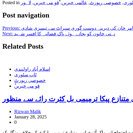
وری
,
خصوصی رپورٹ
,
عالمی خبریں
,
ْقو می خبریں
,
لاہور
Posted in
Post navigation
مر خان کی دیرینہ دوست گوری سپراٹ سے تیسری شادی
Previous:
نہتی خاتون کو بچاتے ہوئے پاک فضائیہ کا افسر شہید
Next:
Related Posts
اسلام آباد راولپندی
ٹاپ سٹوری
خصوصی رپورٹ
ْقو می خبریں
تنازع پیکا ترمیمی بل کثرت رائے سے منظور
Rizwan Malik
January 28, 2025
0