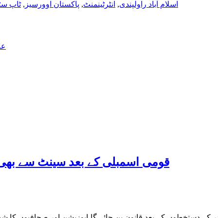
اسلام آباد راولپندی
,
انٹرٹینمنٹ
,
پاکستان اوورسیز
,
ٹاپ سٹ
عا
قومی اسمبلی کے بعد سینٹ سے بھی م