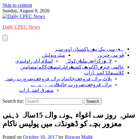
Skip to content
Sunday, August 9, 2026
Daily CPEC News
ہوم
سی پیک نیوز
پاکستان اوورسیز
ْقو می خبریں
میٹروپولیٹن
لاہور
کراچی
ملتان
کوئٹہ
اسلام آباد راولپندی
عالمی خبریں
اکانومی
کشمیر
انٹرٹینمنٹ
کالم/مضامین
کلاسیفائڈ اشتہارات
پلاٹ برائے فروخت
جائیداد برائے فروخت
ضرورت رشتہ
ضرورت ہے
برائے فروخت
ضرورت جائیداد
متفرق اشتہارات
Search for:
سترہ روز سے اغواء ہونے والے 15سالہ ذہنی
معزور بچے کو ڈھونڈنے میں پولیس ناکام
Posted on
October 10, 2017
by
Rizwan Malik