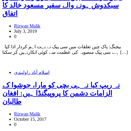
سبکدوش ہونے والے سفیر مسعود خالد کا
اتفاق
Rizwan Malik
July 3, 2019
0
بیجنگ: پاک چین تعلقات میں سی پیک نے بہت اہم کردار ادا کیا
ہے، سی پیک منصوبہ کی عظمت سے کوئی انکارنہیں کر سکتا […]
اسلام آباد راولپندی
نہ ریپ کیا نہ ہی بچی کو مارا، جوشوا کے
الزامات دشمن کا پروپیگنڈا ہیں: افغان
طالبان
Rizwan Malik
October 15, 2017
0