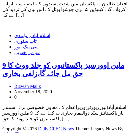
افغان طالبان نے پاکستان میں شدت پسندوں کے قبضے سے بازیاب
کروائے گئے کینیڈین شہری جوشوا بوئل کے اس بیان کی تردید کی
ہے کہ […]
اسلام آباد راولپندی
ٹاپ سٹوری
سی پیک نیوز
ْقو می خبریں
9 ملین اوورسیز پاکستانیوں کو جلد ووٹ کا
حق مل جائے گا،زلفی بخاری
Rizwan Malik
November 18, 2020
0
اسلام آباد(نیوزرپورٹر)وزیراعظم کے معاون خصوصی برائے سمندر
پار پاکستانیز سیّد ذوالفقار بخاری نے کہا ہے کہ 9 ملین اوورسیز
پاکستانیوں کو جلد ووٹ کا حق […]
Copyright © 2026
Daily CPEC News
Theme: Legacy News By