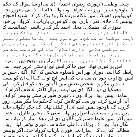
چیچہ وطنی. ( رپورٹ رضوان احمد) ڈی پی او ساہیوال کے حکم
کے باوجود سترہ روز سے اغواء ہونے والے 15سالہ ذہنی معزور بچے
کو پولیس ڈھونڈنے میں ناکام،ورثاء کا روڈ بلاک کر کے شدید احتجاج
پولیس کے خلاف نعرے بازی۔بچے کو فوری بازیاب نہ کروانے پر خود
سوزی کی دھمکی۔محلہ احمد نگر کے رہائشی عبدالمجید کا
15سالہ ذہنی معزور بیٹا محمد عثمان اچانک گھر سے
لاپتہ ہوگیا جس کے کچھ ہی دنوں بعد ایک نامعلوم نمبر
سے کال آئی نامعلوم شخص نے کہا آپ کا بچہ ہمارے پاس
ہے ہم کسی فلاحی ادارے اسلام آباد کی طرف سے بات کر
رہے ہیں آپ کا بچہ آپ کو مل جائے گا پہلے ہمارے
شناختی کارڈ کے ذریعے ہمیں 10ہزار روپے بھیج دیں۔ ہم نے
اس پر فوری تھانہ میں جا کر ایس ایچ او سٹی عزیز چیمہ سے
رابطہ کیا اسی دوران پھر اس نامعلوم شخص کی کال آگئی جس پر
ایس ایچ او نے خود ان سے بات کی ایس ایچ او نے کہا آپ ان کو پیسے
دے دیں مگر وہ شخص تعیش میں آگیااور بچے کو قتل کرنے کی
دھمکیا ں دینے لگا۔ڈی پی او ساہیوال ڈاکٹر عاطف اکرام کے
سامنے پیش ہونے پر انہوں نے فوری طور پر سٹی پولیس کو ایف
آئی آر درج کرنے اور بچے کو تلاش کرنے کاحکم دیا مگر سترہ روز
گزرنے کے باوجودہمیں ایف آئی آر کیلئے تھانہ کے چکر لگوائے جاتے
ہیں ہمارے مسلسل اصرار پر تھانہ سٹی کے محرر طارق نے غصہ
میں آکرہمیں غلیظ قسم کی گالیاں دی اور دھکے مار کر تھانے سے
نکال دیا۔ بچے کے ورثاء نے اعلی حکام سے فوری نوٹس لیتے ہوئے
مطالبہ کیا ہے کہ ہمارا بچہ فوری بازیاب کروایا جائے اگر پولیس
نے ہمارے لخت جگر کو بازیاب نہ کروایا گیا تو ہم خود سوزی