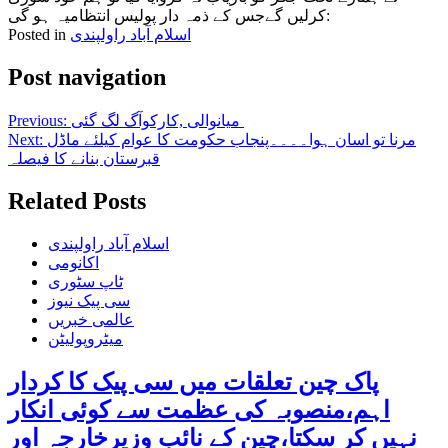
کرلیں گےجس کے ذمہ دار پولیس انتظامیہ ہو گی:
اسلام آباد راولپندی
Posted in
Post navigation
میانوالی ,کارکوآگ لگ گئی
Previous:
مرنا تو اسان ہوا۔۔۔۔پنجاب حکومت کا عوام کیلئے ماڈل
Next:
قبرستان بنانے کا فیصلہ
Related Posts
اسلام آباد راولپندی
اکانومی
ٹاپ سٹوری
سی پیک نیوز
عالمی خبریں
میٹروپولیٹن
پاک چین تعلقات میں سی پیک کا کردار
اہم،منصوبہ کی عظمت سے کوئی انکار
نہیں کر سکتا،چین کے نائب وزیرخارجہ اور