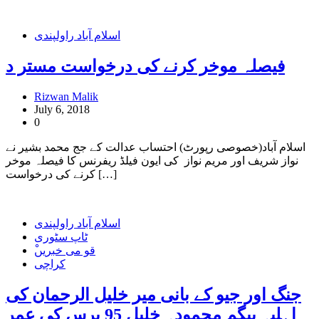
اسلام آباد راولپندی
فیصلہ موخر کرنے کی درخواست مستر د
Rizwan Malik
July 6, 2018
0
اسلام آباد(خصوصی رپورٹ) احتساب عدالت کے جج محمد بشیر نے
نواز شریف اور مریم نواز کی ایون فیلڈ ریفرنس کا فیصلہ موخر
کرنے کی درخواست […]
اسلام آباد راولپندی
ٹاپ سٹوری
ْقو می خبریں
کراچی
جنگ اور جیو کے بانی میر خلیل الرحمان کی
اہلیہ بیگم محمودہ خلیل 95 برس کی عمر