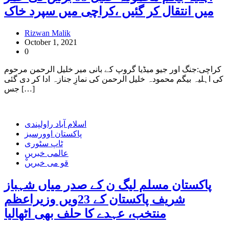
میں انتقال کر گئیں ،کراچی میں سپرد خاک
Rizwan Malik
October 1, 2021
0
کراچی:جنگ اور جیو میڈیا گروپ کے بانی میر خلیل الرحمن مرحوم
کی اہلیہ بیگم محمودہ خلیل الرحمن کی نمازِ جنازہ ادا کر دی گئی
جس […]
اسلام آباد راولپندی
پاکستان اوورسیز
ٹاپ سٹوری
عالمی خبریں
ْقو می خبریں
پاکستان مسلم لیگ ن کے صدر میاں شہباز
شریف پاکستان کے 23ویں وزیراعظم
منتخب، عہدے کا حلف بھی اٹھالیا