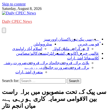
Skip to content
Saturday, August 8, 2026
Daily CPEC News
ہوم
سی پیک نیوز
پاکستان اوورسیز
ْقو می خبریں
میٹروپولیٹن
لاہور
کراچی
ملتان
کوئٹہ
اسلام آباد راولپندی
عالمی خبریں
اکانومی
کشمیر
انٹرٹینمنٹ
کالم/مضامین
کلاسیفائڈ اشتہارات
پلاٹ برائے فروخت
جائیداد برائے فروخت
ضرورت رشتہ
ضرورت ہے
برائے فروخت
ضرورت جائیداد
متفرق اشتہارات
Search for:
سی پیک کے تحت منصوبوں میں براہ راست
بین الاقوامی سرمایہ کاری ہو رہی ہے،
میاں انجم نثار