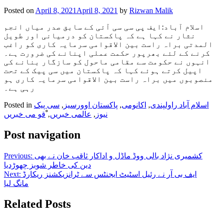
Posted on
April 8, 2021
April 8, 2021
by
Rizwan Malik
اسلام آباد:ایف پی سی سی آئی کے سابق صدر میاں انجم
نثار نے کہا ہے کہ پاکستان کو درمیانی اور طویل
المدتی براہ راست بین الاقوامی سرمایہ کاری کو راغب
کرنے کے لئے بھرپور حکمت عملی اپنانے کی ضرورت ہے۔
انہوں نے حکومت سے مقامی ماحول کو سازگار بنانے کی
اپیل کرتے ہوئے کہا کہ پاکستان میں سی پیک کے تحت
منصوبوں میں براہ راست بین الاقوامی سرمایہ کاری ہو
رہی ہے۔
اسلام آباد راولپندی
,
اکانومی
,
پاکستان اوورسیز
,
سی پیک
Posted in
نیوز
,
عالمی خبریں
,
ْقو می خبریں
Post navigation
کشمیری نژاد بالی ووڈ ماڈل و اداکار ثاقب خان نے بھی
Previous:
دین کی خاطر شوبز چھوڑدیا
ایف بی آر نے رئیل اسٹیٹ ایجنٹس سے ٹرانزیکشنز ریکارڈ
Next:
مانگ لیا
Related Posts