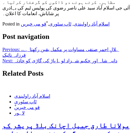
مظاہرہ کرتے ہوئے دو ڈاکوں کو گرفتار کرلیا ۔
آئی جی اسلام آباد سید علی ناصر رضوی کی پولیس ٹیم کی بہادری
پر شاباش، انعامات کا اعلان۔
اسلام آباد راولپندی
,
ٹاپ سٹوری
,
ْقو می خبریں
Posted in
Post navigation
ہلالِ احمر صنفی مساوات پر مکمل یقین رکھتا ہے،
Previous:
فرزانہ نائیک
دانیہ شاہ اور حکیم شہزاد لوہا پاڑ کی گاڑی کو حادثہ
Next:
Related Posts
اسلام آباد راولپندی
ٹاپ سٹوری
ْقو می خبریں
لاہور
مولانا طارق جمیل اچانک بلڈ پریشر کم