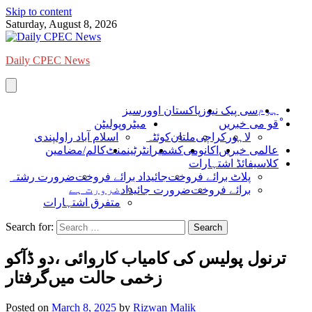
Skip to content
Saturday, August 8, 2026
Daily CPEC News
ہوم
سی پیک نیوز
پاکستان اوورسیز
ْقو می خبریں
میٹروپولیٹن
لاہور
کراچی
ملتان
کوئٹہ
اسلام آباد راولپندی
عالمی خبریں
اکانومی
کشمیر
انٹرٹینمنٹ
کالم/مضامین
کلاسیفائڈ اشتہارات
پلاٹ برائے فروخت
جائیداد برائے فروخت
ضرورت رشتہ
ضرورت ہے
برائے فروخت
ضرورت جائیداد
متفرق اشتہارات
Search for:
ترنول پولیس کی کامیاب کاروائی ،دو ڈآکو
زخمی حالت میں‌گرفتار
Posted on
March 8, 2025
by
Rizwan Malik