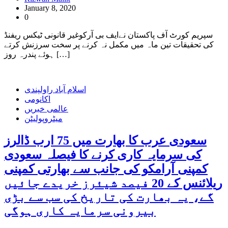
January 8, 2020
0
سپریم کورٹ آف پاکستان نےایف بی آرکوغیر قانونی ٹیکس ریفنڈ
کی تحقیقات تین ماہ میں مکمل نہ کرنے پر سخت سرزنش کرتے
ہوئے پندرہ روز […]
اسلام آباد راولپندی
اکانومی
عالمی خبریں
میٹروپولیٹن
سعودی عرب کا بھارت میں 75 ارب ڈالرز
کی سرمایہ کاری کرنے کا فیصلہ سعودی
کمپنی آرامکو کی جانب سے بھارتی کمپنی
ریلائنس کے 20 فیصد شیئرز خریدے جائیں
گے، یہ بھارت کی تاریخ کی سب سے بڑی
بیرونی سرمایہ کاری ہوگی