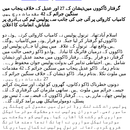
گرفتار ڈآکووں میں‌ذیشان کے 27 اور عدیل کے خلاف پنجاب میں
سنگین جرائم کے 42 مقدمات درج ہیں
کامیاب کاروائی پر آئی جی کی جانب سے پولیس ٹیم کی بہادری پر
شاباش، انعامات کا اعلان
اسلام آباد:تھانہ ترنول پولیس نے کامیاب کاروائی کرتے ہوئے دو
ڈاکووں‌کو گرفتار کر لیا جبکہ دو فرارہونے میں‌کامیاب ہوگئے
ہیں.واقع تھانہ ترنول کے علاقہ میں پیش آیا جہاں‌ پولیس اور
ڈاکووں کے درمیان فائرنگ کا تبادلہ ہوا.دو ڈاکو زخمی حالت میں
گرفتار، دو فرار ہوگئے۔رفتار ڈاکووں میں محمد عدیل اور ذیشان
شامل ہیں۔احتیاطی تدابیر کی بدولت پولیس جوان محفوظ رہے۔
بدنام زمانہ ڈاکو عدیل پنجاب میں سنگین جرائم کے 42 مقدمات
میں ملوث نکلا۔بدنام زمانہ ڈاکو ذیشان کے خلاف سنگین جرائم کے
27 مقدمات درج ہیں۔
دونوں خطرناک ڈاکو دکانوں، گھروں کو لوٹنے اور سٹریٹ کرائم
جیسے جرائم میں ملوث ہیں۔ساتھی ملزمان کی گرفتاری کے لئے
پولیس چھاپے ماررہی ہے۔گرفتار ڈاکووں کے قبضے سے 2 تیس بور
پسٹل، دوموٹرسائیکل بھی برآمد کرلئے گئے۔
پولیس رات گئے لنک روڈ ترنول میں معمول کی چیکنگ پر
مامور تھی۔اس دوران پولیس نے دومشکوک موٹر سائیکل
سواروں کو رکنے کا اشارہ کیا۔پولیس کو دیکھتے ہی
موٹرسائیکل سواروں نے اچانک اندھا دھند فائرنگ
شروع کردی۔تھانہ ترنول پولیس نے کمال بہادری کا