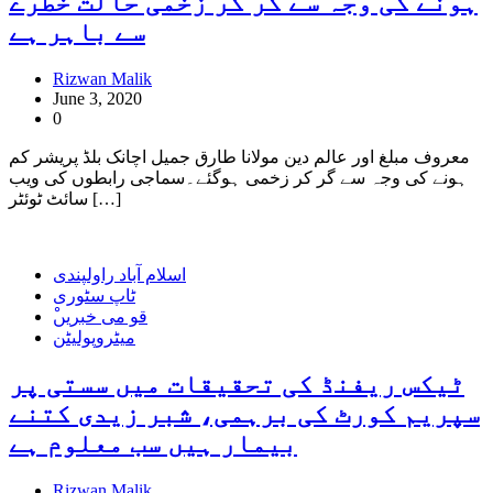
ہونے کی وجہ سے گر کر زخمی حالت خطرے
سے باہر ہے
Rizwan Malik
June 3, 2020
0
معروف مبلغ اور عالم دین مولانا طارق جمیل اچانک بلڈ پریشر کم
ہونے کی وجہ سے گر کر زخمی ہوگئے۔سماجی رابطوں کی ویب
سائٹ ٹوئٹر […]
اسلام آباد راولپندی
ٹاپ سٹوری
ْقو می خبریں
میٹروپولیٹن
ٹیکس ریفنڈ کی تحقیقات میں سستی پر
سپریم کورٹ کی برہمی، شبر زیدی کتنے
بیمار ہیں سب معلوم ہے
Rizwan Malik