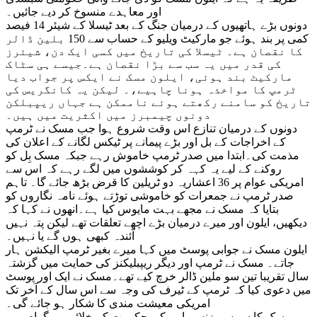
اور معاہدے منسوخ کر دیے جائیں۔
دونوں بڑے ہاتھیوں کے درمیان جنگ کے بعد ٹیسلا کے شیئر 14 فیصد
کمی پر بند ہوئے جو مارکیٹ ویلیو کے حساب سے 150 بلین ڈالر
کا نقصان ہے۔ ٹیسلا کی تاریخ میں کسی ایک دن، شیئرز
کی قدر میں یہ سب سے بڑا نقصان ہے۔جیسے ہی سٹاک
مارکیٹ بند ہوئی، ایلون مسک نے ایکس پر جواب دیا
ٹرمپ کا مواخذہ ہونا چاہیے،۔ لیکن یہ کانگریس کی
تاریخ کو سامنے رکھتے ہوئے ناممکن ہے جہاں ریپبلکن
دونوں چیمبرز میں اکثریت میں ہیں۔
دونوں کے درمیان تنازع اس وقت شروع ہوا جب مسک نے ٹرمپ
کے اخراجات کے بل اور بڑے پیمانے پر ٹیکس لگانے کے اعلان کی
مذمت کی۔ابتدا میں صدر ٹرمپ خاموش رہے جبکہ مسک بِل کو
روکنے کے لیے یہ کہہ کر کوششوں میں لگے رہے کہ اس سے
امریکی عوام پر 36 اعشاریہ دو ٹریلین کا قرض بڑھ جائے گا۔ تاہم
صدر ٹرمپ نے جمعرات کو خاموشی توڑتے ہوئے نامہ نگاروں کو
بتایا کہ مسک نے مجھے بہت مایوس کیا ہے۔انھوں نے کہا کہ
دیکھیں، ایلون اور میرے درمیان بڑے اچھے تعلقات تھے لیکن پتہ نہیں
آئندہ کبھی ہوں گے یا نہیں۔
ایلون مسک نے جوابی پوسٹ میں کہا میرے بغیر ٹرمپ الیکشن ہار
جاتے۔ مسک نے ٹرمپ اور دیگر ریپبلیکنز کی حمایت میں گزشتہ
سال تقریبا تین سو ملین ڈالر خرچ کیے تھے۔مسک نے ایک اور پوسٹ
میں دعوی کیا کہ ٹرمپ کے ٹیرف کی وجہ سے اس سال کے آخر تک
امریکی معیشت مندی کا شکار ہو جائے گی۔
مسک کا سپیس بزنس، امریکی حکومت کے خلائی پروگرام میں