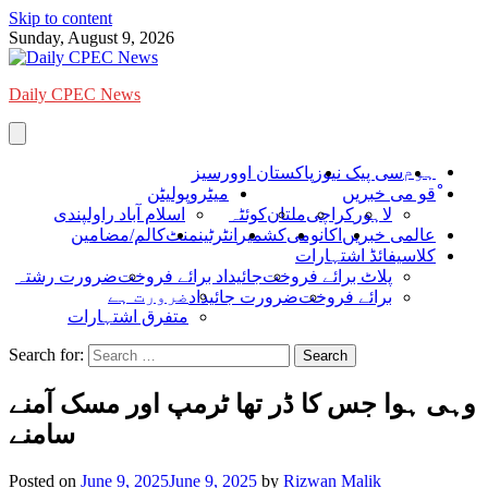
Skip to content
Sunday, August 9, 2026
Daily CPEC News
ہوم
سی پیک نیوز
پاکستان اوورسیز
ْقو می خبریں
میٹروپولیٹن
لاہور
کراچی
ملتان
کوئٹہ
اسلام آباد راولپندی
عالمی خبریں
اکانومی
کشمیر
انٹرٹینمنٹ
کالم/مضامین
کلاسیفائڈ اشتہارات
پلاٹ برائے فروخت
جائیداد برائے فروخت
ضرورت رشتہ
ضرورت ہے
برائے فروخت
ضرورت جائیداد
متفرق اشتہارات
Search for:
وہی ہوا جس کا ڈر تھا ٹرمپ اور مسک آمنے
سامنے
Posted on
June 9, 2025
June 9, 2025
by
Rizwan Malik