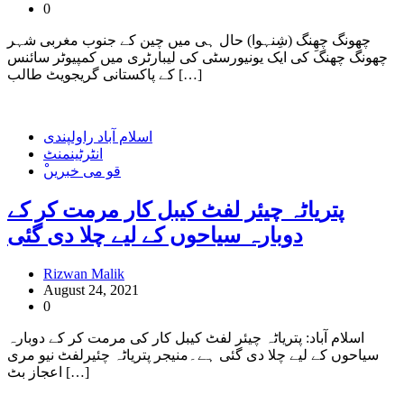
0
چھونگ چھِنگ (شِنہوا) حال ہی میں چین کے جنوب مغربی شہر
چھونگ چھنگ کی ایک یونیورسٹی کی لیبارٹری میں کمپیوٹر سائنس
کے پاکستانی گریجویٹ طالب […]
اسلام آباد راولپندی
انٹرٹینمنٹ
ْقو می خبریں
پتریاٹہ چیئر لفٹ کیبل کار مرمت کر کے
دوبارہ سیاحوں کے لیے چلا دی گئی
Rizwan Malik
August 24, 2021
0
اسلام آباد: پتریاٹہ چیئر لفٹ کیبل کار کی مرمت کر کے دوبارہ
سیاحوں کے لیے چلا دی گئی ہے۔منیجر پتریاٹہ چئیرلفٹ نیو مری
اعجاز بٹ […]