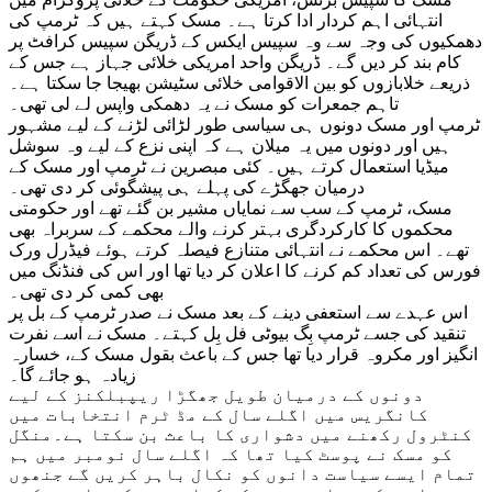
انتہائی اہم کردار ادا کرتا ہے۔ مسک کہتے ہیں کہ ٹرمپ کی
دھمکیوں کی وجہ سے وہ سپیس ایکس کے ڈریگن سپیس کرافٹ پر
کام بند کر دیں گے۔ ڈریگن واحد امریکی خلائی جہاز ہے جس کے
ذریعے خلابازوں کو بین الاقوامی خلائی سٹیشن بھیجا جا سکتا ہے۔
تاہم جمعرات کو مسک نے یہ دھمکی واپس لے لی تھی۔
ٹرمپ اور مسک دونوں ہی سیاسی طور لڑائی لڑنے کے لیے مشہور
ہیں اور دونوں میں یہ میلان ہے کہ اپنی نزع کے لیے وہ سوشل
میڈیا استعمال کرتے ہیں۔ کئی مبصرین نے ٹرمپ اور مسک کے
درمیان جھگڑے کی پہلے ہی پیشگوئی کر دی تھی۔
مسک، ٹرمپ کے سب سے نمایاں مشیر بن گئے تھے اور حکومتی
محکموں کا کارکردگری بہتر کرنے والے محکمے کے سربراہ بھی
تھے۔ اس محکمے نے انتہائی متنازع فیصلہ کرتے ہوئے فیڈرل ورک
فورس کی تعداد کم کرنے کا اعلان کر دیا تھا اور اس کی فنڈنگ میں
بھی کمی کر دی تھی۔
اس عہدے سے استعفی دینے کے بعد مسک نے صدر ٹرمپ کے بل پر
تنقید کی جسے ٹرمپ بِگ بیوٹی فل بِل کہتے۔ مسک نے اسے نفرت
انگیز اور مکروہ قرار دیا تھا جس کے باعث بقول مسک کے، خسارہ
زیادہ ہو جائے گا۔
دونوں کے درمیان طویل جھگڑا ریپبلکنز کے لیے
کانگریس میں اگلے سال کے مڈ ٹرم انتخابات میں
کنٹرول رکھنے میں دشواری کا باعث بن سکتا ہے۔منگل
کو مسک نے پوسٹ کیا تھا کہ اگلے سال نومبر میں ہم
تمام ایسے سیاست دانوں کو نکال باہر کریں گے جنھوں