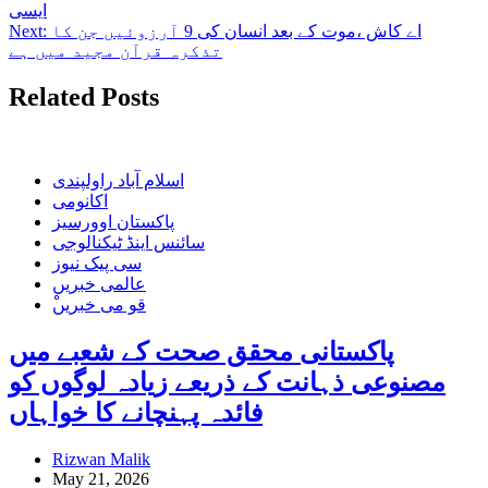
ایسی
اے کاش ،موت کے بعد انسان کی 9 آرزوئیں جن کا
Next:
تذکرہ ﻗﺮﺁﻥ ﻣﺠﯿﺪ ﻣﯿﮟ ﮨﮯ
Related Posts
اسلام آباد راولپندی
اکانومی
پاکستان اوورسیز
سائنس اینڈ ٹیکنالوجی
سی پیک نیوز
عالمی خبریں
ْقو می خبریں
پاکستانی محقق صحت کے شعبے میں
مصنوعی ذہانت کے ذریعے زیادہ لوگوں کو
فائدہ پہنچانے کا خواہاں
Rizwan Malik
May 21, 2026