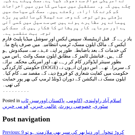
نے امریکی عوام سے دھوکہ کیا ہے۔مسک پہلے ہے کہہ
چکے ہیں کہ وہ مستقبل میں سیاسی کاموں میں اخراجات
کم کرنے کا ارادہ رکھتے ہیں۔ مسک کی سیاست میں
بڑھتی ہوئی توجہ کے وجہ سے ٹیسلا کی سائٹس پر بڑے
پیمانے پر مظاہرے ہوئے ہیں جس سے سیل میں کمی آئی
ہے اور سرمایہ کار پریشانی کا شکار ہیں کہ مسک کی
توجہ بہت منقسم ہے۔
یاد رہے کہ قبل ازیںٹیسلا، سپیس ایکس اور سوشل میڈیا پلیٹ فارم
ایکس کے مالک ایلون مسک، ٹرمپ انتظامیہ میں صرف پانچ ماہ
کی خدمات کے بعد باضابطہ طور پر اپنے عہدے سے سبکدوش ہو
گئے ہیں۔فنانشل ٹائمز کے مطابق ایلون مسک وائٹ ہاس میں
بطور سینئر ایڈوائزر کام کر رہے تھے اور امریکی محکمہ برائے
حکومتی کارکردگی (DOGE) کے سربراہ تھے۔ اس دوران انہوں نے
حکومت میں کفایت شعاری کو فروغ دینے کے مقصد سے کام کیا۔
ایلون مسک نے الیکشن کے دوران ڈونلڈ ٹرمپ کی بھر پور حمایت
کی تھی۔
۔۔۔۔۔۔۔۔۔
اسلام آباد راولپندی
,
اکانومی
,
پاکستان اوورسیز
,
ٹاپ
Posted in
سٹوری
,
خصوصی رپورٹ
,
عالمی خبریں
,
ْقو می خبریں
Post navigation
9 کروڑ تنخواہ اور دنیا بھر کی سیر بھی ملازمت ہو تو
Previous: