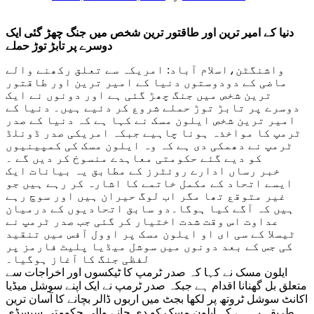
دنیا کے امیر ترین اور طاقتور ترین شخص میں جنگ چھڑ گئی ایک
دوسرے پر تابڑ توڑ حملے
واشنگٹن،اسلام آباد: امریکہ سے تعلق رکھنے والے
ماضی کے دودوستوں دنیا کے امیر ترین اور طاقتور
ترین شخص میں جنگ چھڑ گئی ہے اور دونوں نے ایک
دوسرے پر تابڑ توڑ حملے شروع کر دئیے ہیں۔ دنیا کے
امیر ترین شخص ایلون مسک نے کہا ہے کہ دنیا کے صدر
ٹرمپ کا مواخذہ ہونا چاہیے جبکہ امریکی صدر ڈونلڈ
ٹرمپ نے دھمکی دی ہے کہ وہ ایلون مسک کی کمپینیوں
کو دیے گئے حکومتی معاہدے منسوخ کر دیں گے ۔
خبر رساں ادارے روئٹرز کے مطابق یہ بیانات ایک
ایسے اتحاد کے مکمل خاتمے کا اشارہ کر رہے ہیں جو
غیر متوقع تھا مگر اب لوگ حیران ہیں اور سوچ رہے
ہیں کہ آگے کیا ہوگا۔دو سابق اتحادیوں کے درمیان
عداوت اس وقت شدت اختیار کر گئی جب صدر ٹرمپ نے
ٹیسلا کے سی ای او ایلون مسک پر اوول آفس میں تنقید
کی جس کے بعد دونوں میں سوشل میڈیا پلیٹ فارمز پر
لفظی جنگ کا آغاز ہوگیا۔
ایلون مسک نے کہا کہ صدر ٹرمپ کا ٹیکسوں اور اخراجات سے
متعلق بل گھنانا اقدام ہے جبکہ صدر ٹرمپ نے ایک اپنے سوشل میڈیا
اکانٹ سوشل ٹروتھ پر لکھا بجٹ میں اربوں ڈالر بچانے کا آسان ترین
طریقہ یہ ہے کہ ایلون مسک کو دی جانے والی حکومتی سبسڈی