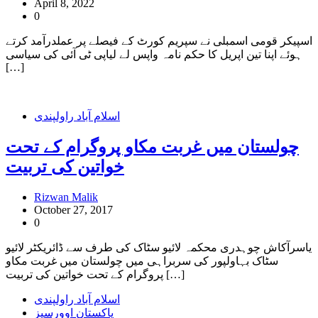
April 8, 2022
0
اسپیکر قومی اسمبلی نے سپریم کورٹ کے فیصلے پر عملدرآمد کرتے
ہوئے اپنا تین اپریل کا حکم نامہ واپس لے لیاپی ٹی آئی کی سیاسی
[…]
اسلام آباد راولپندی
چولستان میں غربت مکاو پروگرام کے تحت
خواتین کی تربیت
Rizwan Malik
October 27, 2017
0
یاسرآکاش چوہدری محکمہ لائیو سٹاک کی طرف سے ڈائریکٹر لائیو
سٹاک بہاولپور کی سربراہی میں چولستان میں غربت مکاو
پروگرام کے تحت خواتین کی تربیت […]
اسلام آباد راولپندی
پاکستان اوورسیز