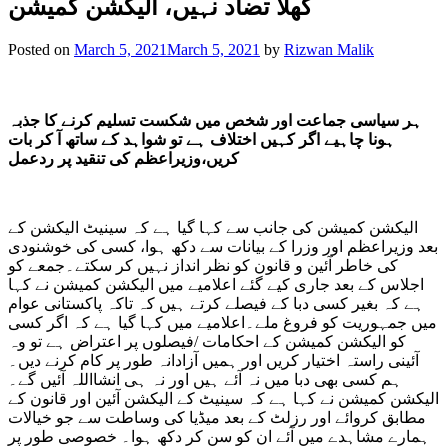
کھلا تضاد نہیں، الیکشن کمیشن
Posted on
March 5, 2021
March 5, 2021
by
Rizwan Malik
ہر سیاسی جماعت اور شخص میں شکست تسلیم کرنے کا جذبہ
ہونا چاہیے اگر کہیں اختلاف ہے تو شواہد کے ساتھ آ کر بات
کریں،وزیراعظم کی تنقید پر ردعمل
الیکشن کمیشن کی جانب سے کہا گیا ہے کہ سینیٹ الیکشن کے
بعد وزیراعظم اور وزرا کے بیانات سے دکھ ہوا، کسی کی خوشنودی
کی خاطر آئین و قانون کو نظر انداز نہیں کر سکتے۔جمعے کو
اجلاس کے بعد جاری کیے گئے اعلامیے میں الیکشن کمیشن نے کہا
ہے کہ بغیر کسی دبا کے فیصلے کرتے ہیں کہ تاکہ پاکستانی عوام
میں جمہوریت کو فروغ ملے۔اعلامیے میں کہا گیا ہے کہ اگر کسی
کو الیکشن کمیشن کے احکامات /فیصلوں پر اعتراض ہے تو وہ
آئینی راستہ اختیار کریں اور ہمیں آزادانہ طور پر کام کرنے دیں۔
ہم کسی بھی دبا میں نہ آئے ہیں اور نہ ہی انشااللہ آئیں گے۔
الیکشن کمیشن نے کہا ہے کہ سینیٹ کے الیکشن آئین اور قانون کے
مطابق کروائے اور رزلٹ کے بعد میڈیا کی وساطت سے جو خیالات
ہمارے مشاہدے میں آئے ان کو سن کر دکھ ہوا۔ خصوصی طور پر