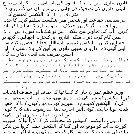
قانون سازی نہیں ہے بلکہ قانون کی پاسبانی ہے۔ اگر اسی طرح
آئینی اداروں کی تضحیک کی جاتی رہی تو یہ ان کی کمزوری کے
مترادف ہے نہ کہ الیکشن کمیشن کی۔
ہر سیاسی جماعت اور شخص میں شکست تسلیم کرنے کا جذبہ
ہونا چاہیے اگر کہیں اختلاف ہے تو شواہد کے ساتھ آ کر بات
کریں۔ آپ کی تجاویز سن سکتے ہیں تو شکایات کیوں نہیں۔ لہذا
ہمیں کام کرنے دیں۔ ملکی اداروں پر کیچڑ نہ اچھالیں۔ کچھ تو
احساس کریں۔ الیکشن کمیشن انشااللہ خدا کے فضل وکرم سے
اپنی آئینی ذمہ داریا ں بخوبی قانون اور آئین کی بالا دستی کے لیے
احسن طریقے سے انجام دیتا رہے گا۔
خیال رہے کہ جمعرات کو سرکاری ٹی وی پر قوم سے خطاب
میں وزیراعظم نے الیکشن کمیشن کو شدید تنقید کا
نشانہ بناتے ہوئے کہا تھا کہ سیکرٹ بیلٹ کروا کر
الیکشن کمیشن نے جمہوریت کو نقصان پہنچایا ہے، یہ
کون سی جمہوریت ہے جہاں پیسے دے کر کوئی بھی سینیٹر
بن جاتا ہے۔
وزیراعظم عمران خان کا کہنا تھا کہ صاف اور شفاف انتخابات
کرانا الیکشن کمیشن کی ذمہ داری تھی، مجھے یہ بات سمجھ نہیں
آئی کہ الیکشن کمیشن نے سپریم کورٹ میں کیوں کہا کہ خفیہ
بلیٹ ہونا چاہیے، کوئی آئین اجازت دیتا ہے رشوت دینے کی؟ کوئی
آئین اجازت دیتا ہے چوری کرنے کی؟
انہوں نے الیکشن کمیشن کو مخاطب کر کے کہا تھا کہ سپریم
کورٹ نے آپ کو موقع دیا اور کہا کہ الیکشن خفیہ کروا لیں لیکن
بیلٹ کی شناخت کے طریقہ کار کو خفیہ رکھیں، مثلا اگر ہم جاننا