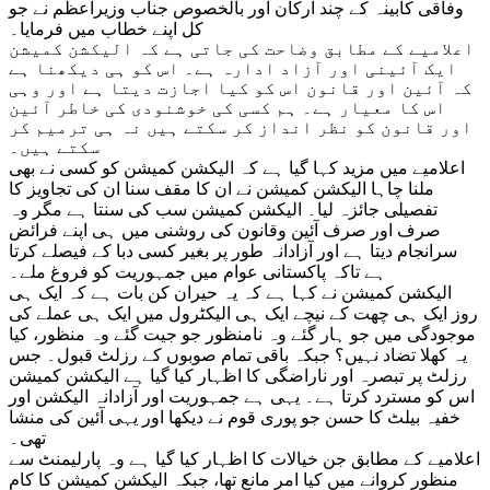
وفاقی کابینہ کے چند ارکان اور بالخصوص جناب وزیراعظم نے جو
کل اپنے خطاب میں فرمایا۔
اعلامیے کے مطابق وضاحت کی جاتی ہے کہ الیکشن کمیشن
ایک آئینی اور آزاد ادارہ ہے۔ اس کو ہی دیکھنا ہے
کہ آئین اور قانون اس کو کیا اجازت دیتا ہے اور وہی
اس کا معیار ہے۔ ہم کسی کی خوشنودی کی خاطر آئین
اور قانون کو نظر انداز کر سکتے ہیں نہ ہی ترمیم کر
سکتے ہیں۔
اعلامیے میں مزید کہا گیا ہے کہ الیکشن کمیشن کو کسی نے بھی
ملنا چاہا الیکشن کمیشن نے ان کا مقف سنا ان کی تجاویز کا
تفصیلی جائزہ لیا۔ الیکشن کمیشن سب کی سنتا ہے مگر وہ
صرف اور صرف آئین وقانون کی روشنی میں ہی اپنے فرائض
سرانجام دیتا ہے اور آزادانہ طور پر بغیر کسی دبا کے فیصلے کرتا
ہے تاکہ پاکستانی عوام میں جمہوریت کو فروغ ملے۔
الیکشن کمیشن نے کہا ہے کہ یہ حیران کن بات ہے کہ ایک ہی
روز ایک ہی چھت کے نیچے ایک ہی الیکٹرول میں ایک ہی عملے کی
موجودگی میں جو ہار گئے وہ نامنظور جو جیت گئے وہ منظور، کیا
یہ کھلا تضاد نہیں؟ جبکہ باقی تمام صوبوں کے رزلٹ قبول۔ جس
رزلٹ پر تبصرہ اور ناراضگی کا اظہار کیا گیا ہے الیکشن کمیشن
اس کو مسترد کرتا ہے۔ یہی ہے جمہوریت اور آزادانہ الیکشن اور
خفیہ بیلٹ کا حسن جو پوری قوم نے دیکھا اور یہی آئین کی منشا
تھی۔
اعلامیے کے مطابق جن خیالات کا اظہار کیا گیا ہے وہ پارلیمنٹ سے
منظور کروانے میں کیا امر مانع تھا، جبکہ الیکشن کمیشن کا کام