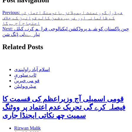
فیڈرل گورنمنٹ ایمپلائز ہائوسنگ اتھارٹی
Previous:
کے ظالمانہ اور غریب دشمن کالے قوانین کے خلاف
احتجاج آج ہوگا
چین پاکستان کو شہد پروڈکشن ٹیکنالوجی فراہم کرنے کیلئے
Next:
تیار ہے،لی ڈِنگ شن
Related Posts
اسلام آباد راولپندی
ٹاپ سٹوری
ْقو می خبریں
میٹروپولیٹن
قومی اسمبلی آج وزیراعظم کی قسمت کا
فیصلہ کرے گی تحریک عدم اعتماد پر ووٹنگ
سمیت چھ نکاتی ایجنڈا جاری
Rizwan Malik