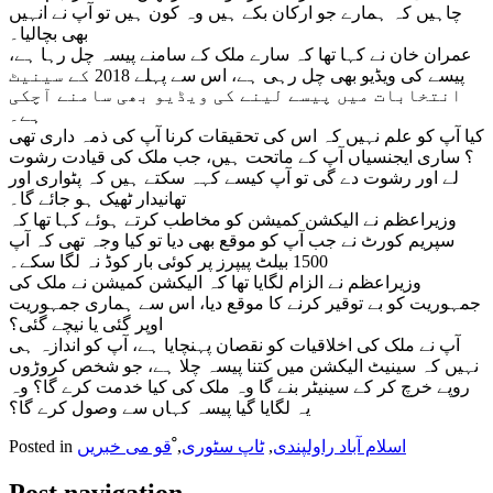
چاہیں کہ ہمارے جو ارکان بکے ہیں وہ کون ہیں تو آپ نے انہیں
بھی بچالیا۔
عمران خان نے کہا تھا کہ سارے ملک کے سامنے پیسہ چل رہا ہے،
پیسے کی ویڈیو بھی چل رہی ہے، اس سے پہلے 2018 کے سینیٹ
انتخابات میں پیسے لینے کی ویڈیو بھی سامنے آچکی
ہے۔
کیا آپ کو علم نہیں کہ اس کی تحقیقات کرنا آپ کی ذمہ داری تھی
؟ ساری ایجنسیاں آپ کے ماتحت ہیں، جب ملک کی قیادت رشوت
لے اور رشوت دے گی تو آپ کیسے کہہ سکتے ہیں کہ پٹواری اور
تھانیدار ٹھیک ہو جائے گا۔
وزیراعظم نے الیکشن کمیشن کو مخاطب کرتے ہوئے کہا تھا کہ
سپریم کورٹ نے جب آپ کو موقع بھی دیا تو کیا وجہ تھی کہ آپ
1500 بیلٹ پیپرز پر کوئی بار کوڈ نہ لگا سکے۔
وزیراعظم نے الزام لگایا تھا کہ الیکشن کمیشن نے ملک کی
جمہوریت کو بے توقیر کرنے کا موقع دیا، اس سے ہماری جمہوریت
اوپر گئی یا نیچے گئی؟
آپ نے ملک کی اخلاقیات کو نقصان پہنچایا ہے، آپ کو اندازہ ہی
نہیں کہ سینیٹ الیکشن میں کتنا پیسہ چلا ہے، جو شخص کروڑوں
روپے خرچ کر کے سینیٹر بنے گا وہ ملک کی کیا خدمت کرے گا؟ وہ
یہ لگایا گیا پیسہ کہاں سے وصول کرے گا؟
اسلام آباد راولپندی
,
ٹاپ سٹوری
,
ْقو می خبریں
Posted in
Post navigation