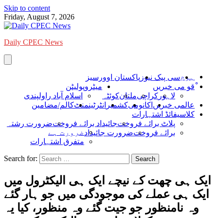
Skip to content
Friday, August 7, 2026
Daily CPEC News
ہوم
سی پیک نیوز
پاکستان اوورسیز
ْقو می خبریں
میٹروپولیٹن
لاہور
کراچی
ملتان
کوئٹہ
اسلام آباد راولپندی
عالمی خبریں
اکانومی
کشمیر
انٹرٹینمنٹ
کالم/مضامین
کلاسیفائڈ اشتہارات
پلاٹ برائے فروخت
جائیداد برائے فروخت
ضرورت رشتہ
ضرورت ہے
برائے فروخت
ضرورت جائیداد
متفرق اشتہارات
Search for:
ایک ہی چھت کے نیچے ایک ہی الیکٹرول میں
ایک ہی عملے کی موجودگی میں جو ہار گئے
وہ نامنظور جو جیت گئے وہ منظور، کیا یہ