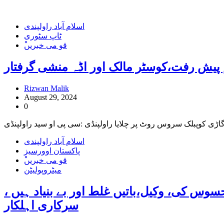
اسلام آباد راولپندی
ٹاپ سٹوری
ْقو می خبریں
 پیش رفت،کوسٹر مالک اور اڈہ منشی گرفتار
Rizwan Malik
August 29, 2024
0
اسلام آباد راولپندی
پاکستان اوورسیز
ْقو می خبریں
میٹروپولیٹن
وس کی، وکیل،باتیں غلط اور بے بنیاد ہیں ،
سرکاری اہلکار