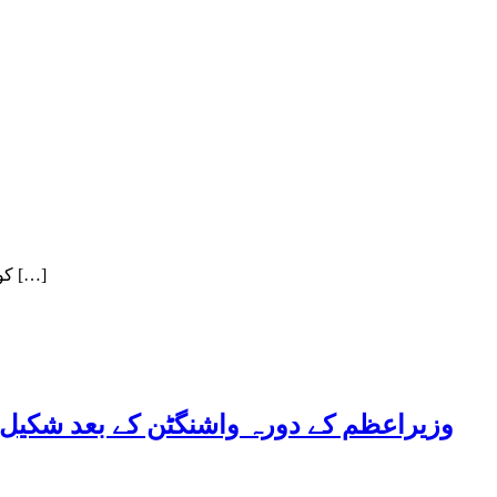
کوسٹر مالک اور اڈا منشی نے روٹ پرمٹ اور فٹنس سرٹیفکیٹ کے بغیر گاڑی کوپبلک سروس روٹ پر چلایا راولپنڈی :سی پی او سید راولپنڈی […]
وزیراعظم کے دورہ واشنگٹن کے بعد شکیل ا