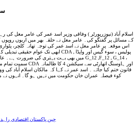
سی
اسلام آباد (نیوزرپورٹر ) وفاقی وزیر اسد عمر کی عامر مغل کی ر
کے مسائل پر گفتگو کی۔ عامر مغل نے حلقہ بھر میں اربوں روپوں 
اس موقعہ پر عامر مغل نے اسد عمر کی توجہ تھانہ کلچر، پٹواری
ابھی تک عوام حقیقی تبدیلی کے ثمر
میں بھی بہت بہتری کی ضرورت ہے۔ عامر مغل نے
قانون ختم کیا جائے ۔ اسد عمر نے کہا کہ مالکان اسلام آباد کی
کوء فیصلہ عمران خان حکومت میں نہیں ہو گا۔ انہوں نے مز
چین پاکستان اقتصادی راہداری منصوبے کی دوسرے مرحلے کے تح