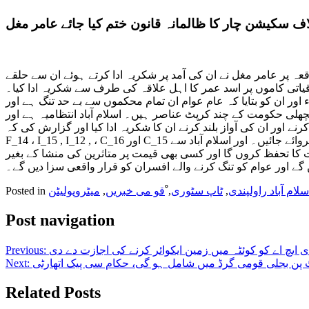
ف سکیشن چار کا ظالمانہ قانون ختم کیا جائے عامر مغل
عہ پر عامر مغل نے ان کی آمد پر شکریہ ادا کرتے ہوئے ان سے حلقے
قیاتی کاموں پر اسد عمر کا اہل علاقہ کی طرف سے شکریہ ادا کیا۔
ور ان کو بتایا کہ عام عوام ان تمام محکموں سے بے حد تنگ ہے اور
ٹ عناصر ہیں۔ اسلام آباد انتظامیہ ہے اور CDA , پولیس ، سوء گیس اور واپڈا
ز بلند کرنے ان کا شکریہ ادا کیا اور گزارش کی کہ G_12 ,F_12 , G_14 ،
F_14 ، I_15 , I_12 , ، C_16 اور C_15 سمیت تمام مالکان اسلام آباد کی مرضی اور منشا کے مطابق ان کے معاملات طے کروائے جائیں۔ اور اسلام آباد سے CDA اور ہاوسنگ اتھارٹی سے سیکشن 4 کا ظالمانہ
ت کا تحفظ کروں گا اور کسی بھی قیمت پر متاثرین کی منشا کے بغیر
 اور عوام کو تنگ کرنے والے افسران کو قرار واقعی سزا دیں گے۔
سلام آباد راولپندی
,
ٹاپ سٹوری
,
ْقو می خبریں
,
میٹروپولیٹن
Posted in
Post navigation
ایچ اے کو کوئٹہ میں زمین ایکوائر کرنے کی اجازت دے دی
Previous:
Next:
Related Posts