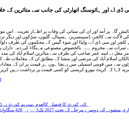
 ڈی اے اور ہائوسنگ اتھارٹی کی جانب سے متاثرین کے خلا
ہائیش گاہ پر آمد اور ان کی ممانی کی وفات پر اظہار تعزیت۔ اس موق
کی لاگت سے کالجز، ڈسپینسریز، ہسپتال، گلیوں، سڑکوں اور دیگر تر
 کلچر اور سی ڈی اے، واپڈا اور سوء گیس کے محکموں کی طرف دلواء ا
ات سے محروم ہے۔ بالخصوص مصنوعی مہنگاء کی ذمہ داران پچھلی حکومت کے چند کرپ
 اسد عمر صاحب کی طرف سے متاثرین اسلام آباد کی مدد کرنے اور ان کی آوا
 ووٹوں سے میں قومی اسمبلی میں پہنچا ہوں ہر قیمت پر ان کے مفادا
ید کہا کہ کرپٹ بیورو کریسی کو کسی قیمت پر برداشت نہیں کریں گے
ا
ہائی کورٹ کا فیصلہ کالعدم ،سپریم کورٹ نے ڈی 
ت 2027 تک3 ہزار 428 میگاواٹ پن بجلی قومی گرڈ میں شامل ہو گی، حکام سی پیک اتھارٹی