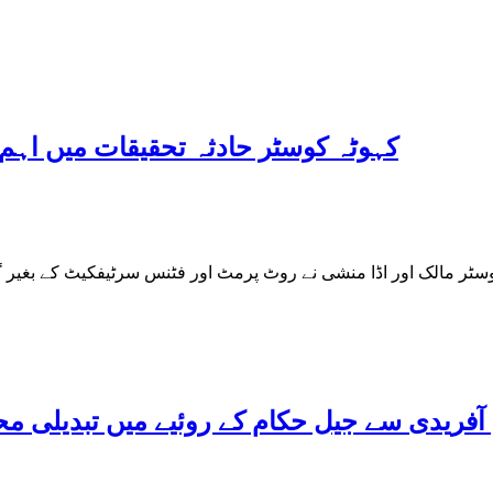
کہوٹہ کوسٹر حادثہ تحقیقات میں اہم
ٓفریدی سے جیل حکام کے روئیے میں تبدیلی محس