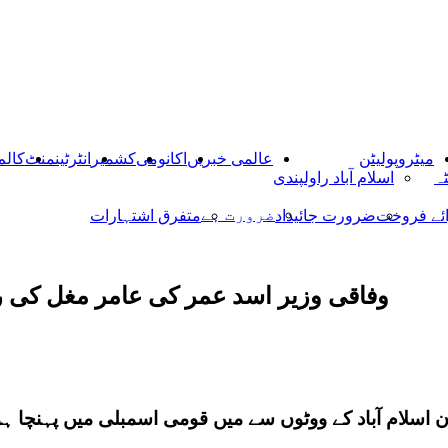
میٹروپولیٹن
عالمی خبریں
اکانومی
کشمیر
انٹرٹینمنٹ
کالم
ٹہ
اسلام آباد راولپندی
ضرورت ہے
ائے فروخت
ضرورت جائیداد
متفرق اشتہارات
وفاقی وزیر اسد عمر کی عامر مغل کی ر
ن اسلام آباد کے ووٹوں سے میں قومی اسمبلی میں پہنچا ہ