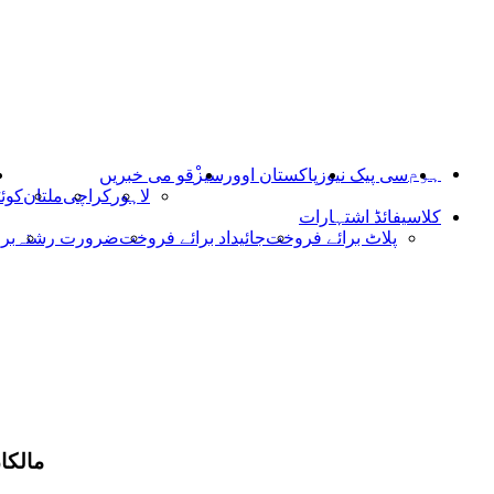
ہوم
سی پیک نیوز
پاکستان اوورسیز
ْقو می خبریں
لاہور
کراچی
ملتان
کوئ
کلاسیفائڈ اشتہارات
پلاٹ برائے فروخت
جائیداد برائے فروخت
ضرورت رشتہ
بر
مالکا