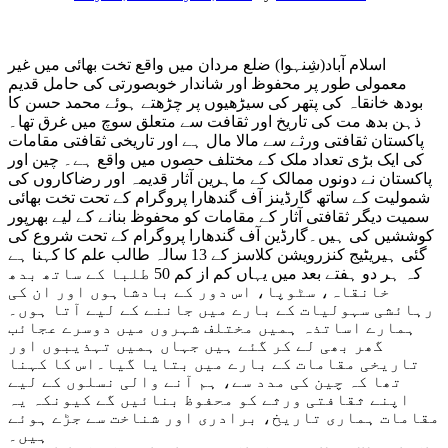
اسلام آباد(شِنہوا) ضلع مردان میں واقع تخت بھائی میں غیر
معمولی طور پر محفوظ اور شاندار خوبصورتی کی حامل قدیم
بودھ خانقاہ کی پتھر کی سیڑھیوں پر چڑھتے ہوئے محمد حسن کا
ذہن بدھ مت کی تاریخ اور ثقافت سے متعلق سوچ میں غرق تھا۔
پاکستان ثقافتی ورثے سے مالا مال ہے اور تاریخی ثقافتی مقامات
کی ایک بڑی تعداد ملک کے مختلف حصوں میں واقع ہے۔ چین اور
پاکستان نے دونوں ممالک کے ماہرین آثار قدیمہ اور رضاکاروں کی
شمولیت کے ساتھ گارڈینز آف گندھارا پروگرام کے تحت تخت بھائی
سمیت دیگر ثقافتی آثار کے مقامات کو محفوظ بنانے کے لیے بھرپور
کوششیں کی ہیں۔گارڈین آف گندھارا پروگرام کے تحت شروع کی
گئی ہیریٹیج کنزرویشن کلاسز کے 13 سالہ طالب علم کا کہنا ہے
کہ ہر دو ہفتے بعد میں یہاں کم از کم 50 طلبا کے ساتھ بدھ
خانقاہ، سٹوپا، اس دور کے بادشاہوں اور ان کی
رہائشی سہولیات کے بارے میں جاننے کے لیے آتا ہوں۔
ہمارے اساتذہ ہمیں مختلف شہروں میں دوسرے عجائب
گھر بھی لے کر گئے ہیں جہاں ہمیں تہذیبوں اور
تاریخی مقامات کے بارے میں بتایا گیا۔اس کا کہنا
تھا کہ چین کی مدد سے، ہم آنے والی نسلوں کے لیے
اپنے ثقافتی ورثے کو محفوظ بنائیں گے کیونکہ یہ
مقامات ہماری تاریخ، برادری اور شناخت سے جڑے ہوئے
ہیں۔