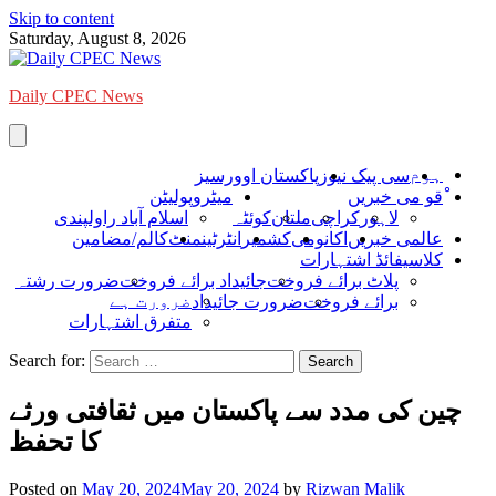
Skip to content
Saturday, August 8, 2026
Daily CPEC News
ہوم
سی پیک نیوز
پاکستان اوورسیز
ْقو می خبریں
میٹروپولیٹن
لاہور
کراچی
ملتان
کوئٹہ
اسلام آباد راولپندی
عالمی خبریں
اکانومی
کشمیر
انٹرٹینمنٹ
کالم/مضامین
کلاسیفائڈ اشتہارات
پلاٹ برائے فروخت
جائیداد برائے فروخت
ضرورت رشتہ
ضرورت ہے
برائے فروخت
ضرورت جائیداد
متفرق اشتہارات
Search for:
چین کی مدد سے پاکستان میں ثقافتی ورثے
کا تحفظ
Posted on
May 20, 2024
May 20, 2024
by
Rizwan Malik