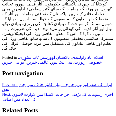
کو بتایا کہ چین نے پاکستانی حکومتوں، آثار قدیمہ بیورو، عجائب
گھروں اور ورثے کے مقامات کے ساتھ کثیر سطحی تبادلوں پر مبنی
تعلقات قائم کیے ہیں۔پاکستان کے ثقافتی مقامات اور آثار کے
تحفظ کے لیے تعاون کے منصوبوں کے حوالے سے انہوں نے بتایا کہ
دونوں ممالک کو سیاحت کے بنیادی ڈھانچے کی بہتری، بنیادی دیکھ
بھال اور آثار قدیمہ کی کھدائی پر مزید توجہ دینے کی ضرورت ہے۔
انہوں نے کہا کہ اس کے علاوہ ثقافتی ورثے کی ڈیجیٹلائزیشن،
مشترکہ سائنسی تحقیقی منصوبوں کے ساتھ ساتھ ثقافتی ورثے کی
تعلیم اور ثقافتی تبادلوں کی مستقبل میں مزید حوصلہ افزائی کی
جائے گی
اسلام آباد راولپندی
,
پاکستان اوورسیز
,
ٹاپ سٹوری
,
Posted in
خصوصی رپورٹ
,
سی پیک نیوز
,
عالمی خبریں
,
ْقو می خبریں
Post navigation
ایران کے صدر اور وزیرخارجہ ہیلی کاپٹر حادثے میں جاں
Previous:
بحق
آخری رسومات کے بڑھتے اخراجات، کینیڈا میں لاوارث لاشوں
Next:
کی تعداد میں اضافہ
Related Posts