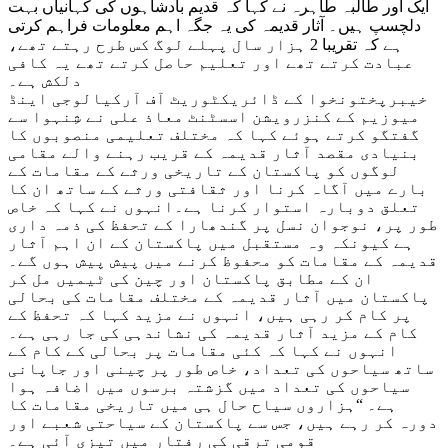
ایک اور طالبہ طاہرہ نے کہا کہ قدیم بادشاہوں کی کہانیاں بہت
دلچسپ ہیں۔ آثار قدیمہ کی یہ جگہ اہم معلومات فراہم کرتی
ہے کہ تقریبا 2 ہزار سال پہلے لوگ کس طرح رہتے تھے،
عبادت کرتے تھے اور تعلیم حاصل کرتے تھے یہ کافی
دلکش ہے۔
خیبرپختونخوا کے ڈائریکٹوریٹ آف آرکیالوجی اینڈ
میوزیم کے کنزرویشن اسسٹنٹ معاذ علی نے شِنہوا سے
گفتگو کرتے ہوئے کہا کہ مختلف تعلیمی منصوبوں کا
بنیادی مقصد آثار قدیمہ کے قریب رہنے والے مقامی
لوگوں کو پاکستان کے تاریخی ورثے کے مقامات کے
بارے میں آگاہ کرنا اور ثقافتی ورثے کے ساتھ ان کا
تعلق دوبارہ استوار کرنا ہے۔انہوں نے کہا کہ خاص
طور پر، نوجوان نسل پر گندھارا کے تحفظ کی ذمہ داری
ہے کیونکہ وہ مستقبل میں پاکستان کے ان اہم آثار
قدیمہ کے مقامات کو محفوظ کرنے میں پیش پیش ہوں گے۔
ان کے مطابق پاکستان اور چین کی ٹیمیں مل کر
پاکستان میں آثار قدیمہ کے مختلف مقامات کی بحالی
پر کام کر رہی ہیں، انہوں نے مزید کہا کہ تحفظ کے
کام کے مزید آثار قدیمہ کی نشاندہی کی جا رہی ہے۔
انہوں نے کہا کہ کئی مقامات پر بحالی کے کام کے
ساتھ سیاحوں کی تعداد، خاص طور پر چینی اور جاپانی
سیاحوں کی تعداد میں گزشتہ برسوں میں اضافہ ہوا
ہے۔ “ہزاروں سیاح حال ہی میں تاریخی مقامات کا
دورہ کر رہے ہیں، جس سے پاکستان کے سیاحتی شعبے اور
قومی ترقی کی رفتار میں تیزی آئی ہے۔