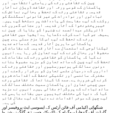
چین کے ثقافتی ورثے کی ریاستی انتظامیہ اور
پاکستان کے قومی ورثہ اور ثقافت ڈویژن نے آثار
قدیمہ، ثقافتی ورثے کے تحفظ و بحالی، نمائش کے
تبادلوں اور نوادرات کی غیر قانونی اسمگلنگ کو
روکنے کے لیے مفاہمت کی یادداشت پر دستخط کیے ہیں۔
خیبرپختونخوا کے آثار قدیمہ اور عجائب گھروں کے
ڈائریکٹر عبدالصمد نے شِنہوا کو بتایا کہ چین نے
ہمیشہ جو کہا اسے کرکے دکھایا ہے ایشیا میں ثقافتی
ورثے کے تحفظ کے لیے اس کا عزم عملی ہے، چین
پاکستانی ماہرین آثار قدیمہ کے ساتھ جدید
ٹیکنالوجی کے استعمال سے آثار قدیمہ کے مقامات کو
محفوظ اور بحال کرنے کے لیے تعاون کر رہا ہے۔انہوں
نے کہا کہ پاکستان کو ثقافتی ورثے کے مقامات کے
تحفظ کے لیے چین کے ساتھ تعاون کو مزید مضبوط بنانے
دونوں ممالک کی یونیورسٹیوں اور ثقافتی ورثے کے
اداروں کے درمیان علمی تعاون کو برقرار رکھنے اور
مشترکہ سائنسی اور تکنیکی تحفظ کے اقدامات شروع
کرنے کی ضرورت ہے۔صمد کا کہنا تھا کہ ثقافتی ورثے
میں چینی تعاون اور پاکستان سمیت مختلف ممالک کے
ساتھ تبادلے کے پروگرام مثالی ہیں، انہوں نے مزید
کہا کہ دنیا کی مختلف تہذیبوں میں بقائے باہمی کے
لیے چین کے موثر اقدامات نے دنیا کے لیے مثال قائم
کی ہے۔
شنگھائی اکیڈمی آف فائن آرٹس کے ایسوسی ایٹ پروفیسر اور
گارڈینز آف گندھارا پروگرام کے ڈائریکٹر چھین ژی گانگ نے شِنہوا