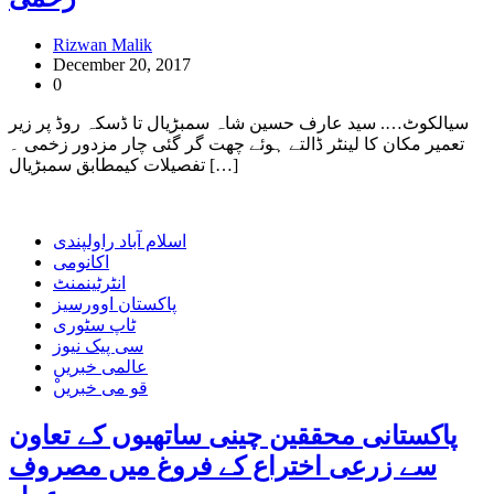
Rizwan Malik
December 20, 2017
0
سیالکوٹ…. سید عارف حسین شاہ سمبڑیال تا ڈسکہ روڈ پر زیر
تعمیر مکان کا لینٹر ڈالتے ہوئے چھت گر گئی چار مزدور زخمی ۔
تفصیلات کیمطابق سمبڑیال […]
اسلام آباد راولپندی
اکانومی
انٹرٹینمنٹ
پاکستان اوورسیز
ٹاپ سٹوری
سی پیک نیوز
عالمی خبریں
ْقو می خبریں
پاکستانی محققین چینی ساتھیوں کے تعاون
سے زرعی اختراع کے فروغ میں مصروف