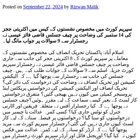
Posted on
September 22, 2024
by
Rizwan Malik
سپریم کورٹ میں مخصوص نشستوں کے کیس میں اکثریتی ججز
کی 14 ستمبر کی وضاحت پر چیف جسٹس قاضی فائز عیسی نے
رجسٹرار سے 9 سوالات پر جواب مانگ لیا۔
اسلام آباد: پاکستان تحریک انصاف کی مخصوص نشستوں کے
معاملے پر سپریم کورٹ کے 8 اکثریتی ججز کی جانب سے جاری
وضاحت پر چیف جسٹس قاضی فائز عیسی نے رجسٹرار سپریم
کورٹ جزیلہ اسلم سے 9 سوالات کے جوابات طلب کیے ہیں۔چیف
جسٹس کی جانب سے رجسٹرار سے پوچھا گیا ہے کہ الیکشن
کمیشن اور تحریک انصاف نے وضاحت کی درخواست کب دائر کی؟
تحریک انصاف اور الیکشن کمیشن کی درخواستیں پریکٹس اینڈ
پروسیجر کمیٹی میں کیوں نہیں بھیجی گئیں؟ متفرق درخواستیں
کاز لسٹ کے بغیر کیسے سماعت کے لیے مقرر ہوئیں؟چیف جسٹس
نے پوچھا ہے کہ کیا رجسٹرار آفس نے متعلقہ فریقین اور اٹارنی
جنرل کو نوٹس جاری کیا؟ کسی کمرہ عدالت یا چیمبر میں
درخواستوں کو سنا گیا؟ درخواستوں پر فیصلہ سنانے کے لیے کاز
لسٹ کیوں جاری نہیں کی گئی؟رجسٹرار سپریم کورٹ سے مزید
پوچھا گیا ہے کہ آرڈر کو سنانے کے لیے کمرہ عدالت میں فکس
کیوں نہ کیا گیا؟ اوریجنل فائل اور آرڈر سپریم کورٹ رجسٹرار میں