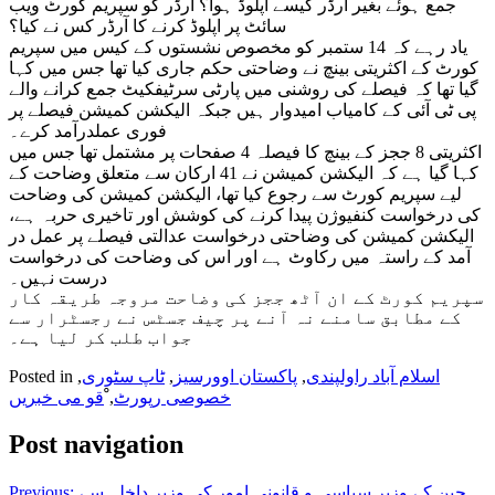
جمع ہوئے بغیر آرڈر کیسے اپلوڈ ہوا؟ آرڈر کو سپریم کورٹ ویب
سائٹ پر اپلوڈ کرنے کا آرڈر کس نے کیا؟
یاد رہے کہ 14 ستمبر کو مخصوص نشستوں کے کیس میں سپریم
کورٹ کے اکثریتی بینچ نے وضاحتی حکم جاری کیا تھا جس میں کہا
گیا تھا کہ فیصلے کی روشنی میں پارٹی سرٹیفکیٹ جمع کرانے والے
پی ٹی آئی کے کامیاب امیدوار ہیں جبکہ الیکشن کمیشن فیصلے پر
فوری عملدرآمد کرے۔
اکثریتی 8 ججز کے بینچ کا فیصلہ 4 صفحات پر مشتمل تھا جس میں
کہا گیا ہے کہ الیکشن کمیشن نے 41 ارکان سے متعلق وضاحت کے
لیے سپریم کورٹ سے رجوع کیا تھا، الیکشن کمیشن کی وضاحت
کی درخواست کنفیوژن پیدا کرنے کی کوشش اور تاخیری حربہ ہے،
الیکشن کمیشن کی وضاحتی درخواست عدالتی فیصلے پر عمل در
آمد کے راستہ میں رکاوٹ ہے اور اس کی وضاحت کی درخواست
درست نہیں۔
سپریم کورٹ کے ان آٹھ ججز کی وضاحت مروجہ طریقہ کار
کے مطابق سامنے نہ آنے پر چیف جسٹس نے رجسٹرار سے
جواب طلب کر لیا ہے۔
اسلام آباد راولپندی
,
پاکستان اوورسیز
,
ٹاپ سٹوری
,
Posted in
خصوصی رپورٹ
,
ْقو می خبریں
Post navigation
چین کے وزیر سیاسی و قانونی امور کی وزیر داخلہ سے
Previous: