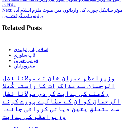
ملاقات
موٹر سائیکل چوری کی وارداتوں میں ملوث ملزم اسلام آباد
Next:
پولیس کی گرفت میں
Related Posts
اسلام آباد راولپندی
ٹاپ سٹوری
ْقو می خبریں
میٹروپولیٹن
وزیراعظم عمران خان نے مولانا فضل
الرحمان سے مذاکرات کا راستہ کُھلا
رکھنے کی ہدایت کر دی مولانا فضل
الرحمان کو ان کے مطالبے پورے کرنے
سے متعلق یقین دہانی کروائی جائے۔
وزیراعظم کی ہدایت