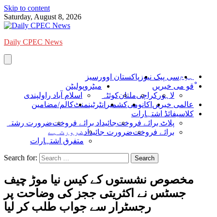
Skip to content
Saturday, August 8, 2026
Daily CPEC News
ہوم
سی پیک نیوز
پاکستان اوورسیز
ْقو می خبریں
میٹروپولیٹن
لاہور
کراچی
ملتان
کوئٹہ
اسلام آباد راولپندی
عالمی خبریں
اکانومی
کشمیر
انٹرٹینمنٹ
کالم/مضامین
کلاسیفائڈ اشتہارات
پلاٹ برائے فروخت
جائیداد برائے فروخت
ضرورت رشتہ
ضرورت ہے
برائے فروخت
ضرورت جائیداد
متفرق اشتہارات
Search for:
مخصوص نشستوں کے کیس نیا موڑ چیف
جسٹس نے اکثریتی ججز کی وضاحت پر
رجسٹرار سے جواب طلب کر لیا