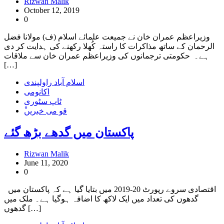
Rizwan Malik
October 12, 2019
0
وزیراعظم عمران خان نے جمیعت علمائے اسلام (ف) مولانا فضل
الرحمان کے ساتھ مذاکرات کا راستہ کُھلا رکھنے کی ہدایت کر دی
ہے۔ حکومتی ترجمانوں کی وزیراعظم عمران خان سے ملاقات
[…]
اسلام آباد راولپندی
اکانومی
ٹاپ سٹوری
ْقو می خبریں
پاکستان میں گدھے بڑھ گئے
Rizwan Malik
June 11, 2020
0
اقتصادی سروے رپورٹ 20-2019 میں بتایا گیا ہے کہ پاکستان میں
گدھوں کی تعداد میں ایک لاکھ کا اضافہ ہوگیا ہے۔ ملک میں
گدھوں […]