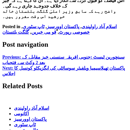
اس فیصلے کو قبول کرنے سے انکار دیا ہے۔ ان کا کہنا ہے کہ جبر
کے خلاف جدوجہد جاری رہے گی۔
واضح رہے کہ سابق وزیر اعلیٰ گلگت بلتستان خالد
خورشید اس وقت مفرور ہیں۔
اسلام آباد راولپندی
,
پاکستان اوورسیز
,
ٹاپ سٹوری
,
Posted in
خصوصی رپورٹ
,
ْقو می خبریں
,
گلگت بلتستان
Post navigation
سینچورین ٹیسٹ :جنوبی افریقہ سنسنی خیز مقابلے کے
Previous:
بعد 2 وکٹ سے فتحیاب
پاکستان تھیلاسیمیا ویلفیئر سوسائٹی کی ایگزیکٹو کونسل کا
Next:
اجلاس
Related Posts
اسلام آباد راولپندی
اکانومی
پاکستان اوورسیز
ٹاپ سٹوری