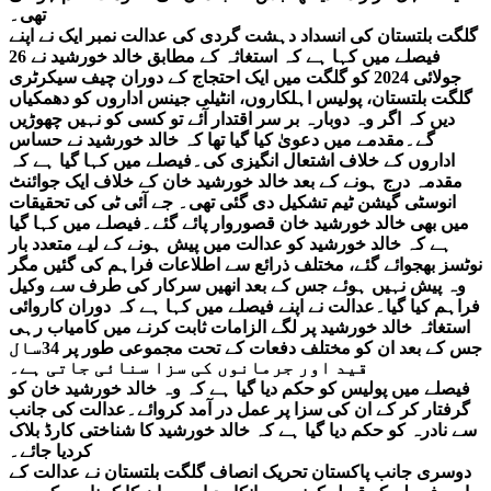
تھی۔
گلگت بلتستان کی انسداد دہشت گردی کی عدالت نمبر ایک نے اپنے
فیصلے میں کہا ہے کہ استغاثہ کے مطابق خالد خورشید نے 26
جولائی 2024 کو گلگت میں ایک احتجاج کے دوران چیف سیکرٹری
گلگت بلتستان، پولیس اہلکاروں، انٹیلی جینس اداروں کو دھمکیاں
دیں کہ اگر وہ دوبارہ بر سر اقتدار آئے تو کسی کو نہیں چھوڑیں
گے۔مقدمے میں دعویٰ کیا گیا تھا کہ خالد خورشید نے حساس
اداروں کے خلاف اشتعال انگیزی کی۔فیصلے میں کہا گیا ہے کہ
مقدمہ درج ہونے کے بعد خالد خورشید خان کے خلاف ایک جوائنٹ
انوسٹی گیشن ٹیم تشکیل دی گئی تھی۔ جے آئی ٹی کی تحقیقات
میں بھی خالد خورشید خان قصوروار پائے گئے۔فیصلے میں کہا گیا
ہے کہ خالد خورشید کو عدالت میں پیش ہونے کے لیے متعدد بار
نوٹسز بھجوائے گئے، مختلف ذرائع سے اطلاعات فراہم کی گئیں مگر
وہ پیش نہیں ہوئے جس کے بعد انھیں سرکار کی طرف سے وکیل
فراہم کیا گیا۔عدالت نے اپنے فیصلے میں کہا ہے کہ دوران کاروائی
استغاثہ خالد خورشید پر لگے الزامات ثابت کرنے میں کامیاب رہی
جس کے بعد ان کو مختلف دفعات کے تحت مجموعی طور پر 34سال
قید اور جرمانوں کی سزا سنائی جاتی ہے۔
فیصلے میں پولیس کو حکم دیا گیا ہے کہ وہ خالد خورشید خان کو
گرفتار کر کے ان کی سزا پر عمل در آمد کروائے۔عدالت کی جانب
سے نادرہ کو حکم دیا گیا ہے کہ خالد خورشید کا شناختی کارڈ بلاک
کردیا جائے۔
دوسری جانب پاکستان تحریک انصاف گلگت بلتستان نے عدالت کے