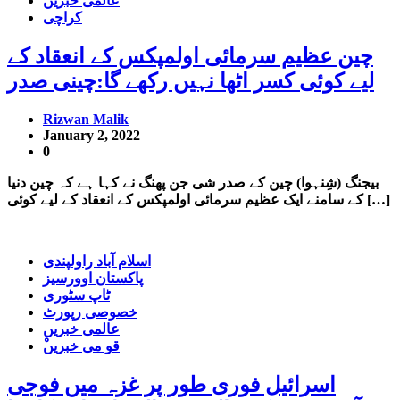
عالمی خبریں
کراچی
چین عظیم سرمائی اولمپکس کے انعقاد کے
لیے کوئی کسر اٹھا نہیں رکھے گا:چینی صدر
Rizwan Malik
January 2, 2022
0
بیجنگ (شِنہوا) چین کے صدر شی جن پھنگ نے کہا ہے کہ چین دنیا
کے سامنے ایک عظیم سرمائی اولمپکس کے انعقاد کے لیے کوئی […]
اسلام آباد راولپندی
پاکستان اوورسیز
ٹاپ سٹوری
خصوصی رپورٹ
عالمی خبریں
ْقو می خبریں
اسرائیل فوری طور پر غزہ میں فوجی