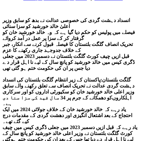
انسداد دہشت گردی کی خصوصی عدالت نے بدھ کو سابق وزیر
اعلیٰ خالد خورشید کو سزا سنائی
فیصلے میں پولیس کو حکم دیا گیا ہے کہ وہ خالد خورشید خان کو
گرفتار کر کے سزا پر عمل در آمد کروائے
تحریک انصاف گلگت بلتستان کا فیصلہ قبول کرنے سے انکار، جبر
کے خلاف جدوجہد جاری رکھنے کا عزم
قبل ازیں چیف کورٹ گلگت بلتستان نے دسمبر 2023 میں جعلی
ڈگری کیس میں خالد خورشید کو پانچ سال کے لیے نا اہل قرار د ے
دیا جس پر ان کی حکومت ختم ہو گئی تھی
گلگت بلتستان:پاکستان کے زیر انتظام گلگت بلتستان کی انسداد
دہشت گردی عدالت نے تحریک انصاف سے تعلق رکھنے والے سابق
وزیر اعلی خالد خورشید خان کو سکیورٹی اداروں کو اور سرکاری
اہلکاروں‌کو دھمکانے کے جرم پر 34 سال قید کی سزا سنا دی
ہے۔
یاد رہے کہ خالد خورشید خان کے خلاف جولائی 2024 میں ایک
احتجاج کے بعد اشتعال انگیزی اور دھشت گردی کے مقدمات درج
کیے گئے تھے۔
یاد رہے کہ قبل ازیں دسمبر 2023 میں جعلی ڈگری کیس میں چیف
کورٹ گلگت بلتستان نے وزیر اعلی خالد خورشید کو پانچ سال کے
لیے نا اہل قرار دے دیا تھا جس کے بعد ان کی حکومت ختم ہوگئی