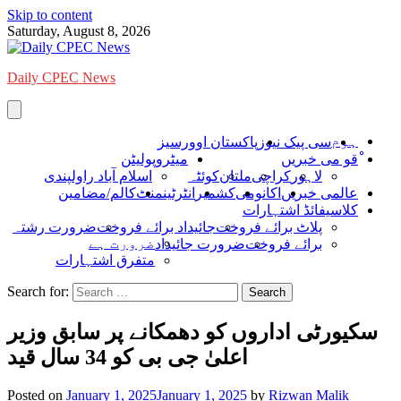
Skip to content
Saturday, August 8, 2026
Daily CPEC News
ہوم
سی پیک نیوز
پاکستان اوورسیز
ْقو می خبریں
میٹروپولیٹن
لاہور
کراچی
ملتان
کوئٹہ
اسلام آباد راولپندی
عالمی خبریں
اکانومی
کشمیر
انٹرٹینمنٹ
کالم/مضامین
کلاسیفائڈ اشتہارات
پلاٹ برائے فروخت
جائیداد برائے فروخت
ضرورت رشتہ
ضرورت ہے
برائے فروخت
ضرورت جائیداد
متفرق اشتہارات
Search for:
سکیورٹی اداروں کو دھمکانے پر سابق وزیر
اعلیٰ جی بی کو 34 سال قید
Posted on
January 1, 2025
January 1, 2025
by
Rizwan Malik