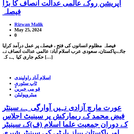
آپریشن روکے عالمی عدالت انصاف کا بڑا
فیصلہ
Rizwan Malik
May 25, 2024
0
فیصلہ مظلوم انسانوں کی فتح ، فیصلے پر عمل درآمد کرایا
جائے،پاکستان، سعودی عرب اسلام آباد: عالمی عدالت انصاف نے
حکم جاری کیا ہے کہ […]
اسلام آباد راولپندی
ٹاپ سٹوری
ْقو می خبریں
میٹروپولیٹن
عورت مارچ آزادی نہیں آوارگی ہے سینٹر
فیض محمد کے ریمارکش پر سینیٹ اجلاس
کے دوران جمعیت علما اسلام (ف)کے سینیٹر
اور پاکستان پیپلز پارٹی کی سینیٹر شیری