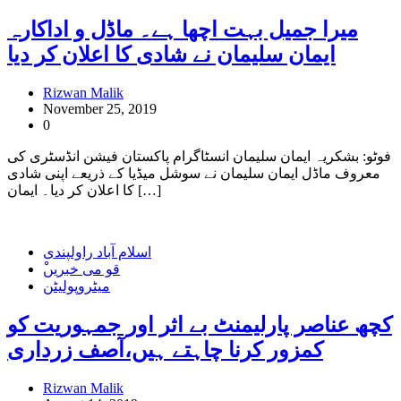
میرا جمیل بہت اچھا ہے۔ ماڈل و اداکارہ
ایمان سلیمان نے شادی کا اعلان کر دیا
Rizwan Malik
November 25, 2019
0
فوٹو: بشکریہ ایمان سلیمان انسٹاگرام پاکستان فیشن انڈسٹری کی
معروف ماڈل ایمان سلیمان نے سوشل میڈیا کے ذریعے اپنی شادی
کا اعلان کر دیا۔ ایمان […]
اسلام آباد راولپندی
ْقو می خبریں
میٹروپولیٹن
کچھ عناصر پارلیمنٹ بے اثر اور جمہوریت کو
کمزور کرنا چاہتے ہیں،آصف زرداری
Rizwan Malik