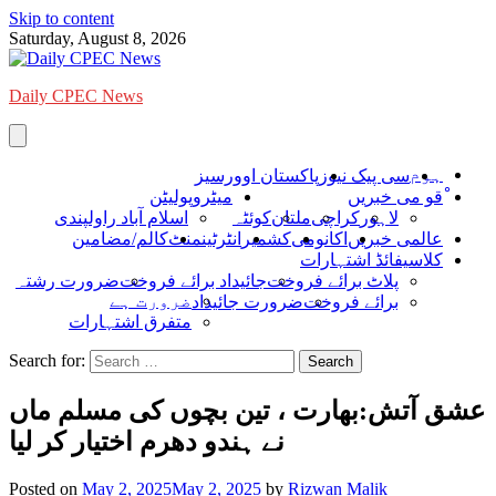
Skip to content
Saturday, August 8, 2026
Daily CPEC News
ہوم
سی پیک نیوز
پاکستان اوورسیز
ْقو می خبریں
میٹروپولیٹن
لاہور
کراچی
ملتان
کوئٹہ
اسلام آباد راولپندی
عالمی خبریں
اکانومی
کشمیر
انٹرٹینمنٹ
کالم/مضامین
کلاسیفائڈ اشتہارات
پلاٹ برائے فروخت
جائیداد برائے فروخت
ضرورت رشتہ
ضرورت ہے
برائے فروخت
ضرورت جائیداد
متفرق اشتہارات
Search for:
عشق آتش:بھارت ، تین بچوں کی مسلم ماں
نے ہندو دھرم اختیار کر لیا
Posted on
May 2, 2025
May 2, 2025
by
Rizwan Malik