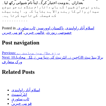
بعدازاں ہندومت اختیار کرکے اپنا نام شیوانی رکھ لیا۔
ہندو نوجوان شیوا کے باپ داتارام سنگھ نے جو موضع
سیداں والی کا رہنے والا ہے بتایا کہ وہ اپنے بیٹے
کے فیصلہ کی تائید کرتا ہے۔
۔۔۔۔۔۔۔۔۔۔۔
اسلام آباد راولپندی
,
پاکستان اوورسیز
,
ٹاپ سٹوری
,
Posted in
خصوصی رپورٹ
,
عالمی خبریں
,
ْقو می خبریں
Post navigation
رزق حلال عین عبادت ہے،
Previous:
چین نے انٹرنیٹ کی دنیا میں تہلکہ مچادیا،10GB براڈ بینڈ نیٹ
Next:
ورک متعارف
Related Posts
اسلام آباد راولپندی
انٹرٹینمنٹ
ٹاپ سٹوری
ْقو می خبریں