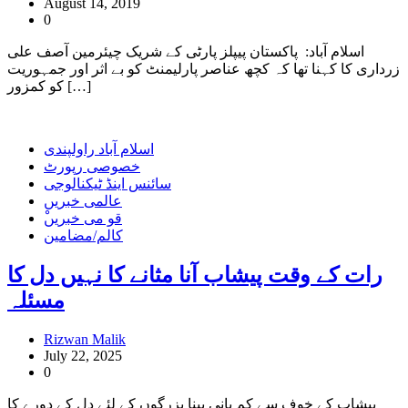
August 14, 2019
0
اسلام آباد: پاکستان پیپلز پارٹی کے شریک چیئرمین آصف علی
زرداری کا کہنا تھا کہ کچھ عناصر پارلیمنٹ کو بے اثر اور جمہوریت
کو کمزور […]
اسلام آباد راولپندی
خصوصی رپورٹ
سائنس اینڈ ٹیکنالوجی
عالمی خبریں
ْقو می خبریں
کالم/مضامین
رات کے وقت پیشاب آنا مثانے کا نہیں دل کا
مسئلہ
Rizwan Malik
July 22, 2025
0
پیشاب کے خوف سے کم پانی پینا بزرگوں کے لئے دل کے دورے کا