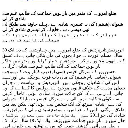
ضلع امروہہ کے مندر میں بارہویں جماعت کے طالب علم سے
شادی کر لی
شیوانی(شبنم ) کی یہ تیسری شادی ہے ، پہلے خاوند سے طلاق لی
تھی دوسرے سے خلع لے کر تیسری شادی کر لی
شیوانی کے نئے شوہر شیوا کے والد نے بھی بیٹے کے
فیصلے کی تائید کر دی ہے
اترپردیش:اترپردیش کے ضلع امروہہ میں چہارشنبہ کے دن ایک 30
سالہ مسلم عورت نے جو 3 بچوں کی ماں بتائی جاتی ہے نے عشق
کے ہاتھوں مجبور ہو کر ہندو دھرم اختیار کرلیا اور مندر میں جاکر
بارہویں جماعت کے ایک طالب علم سے شادی کرلی۔
حسن پور کے سرکل آفیسر (سی او) دیپ کمار پنت کے بموجب
شیوانی (سابقہ نام شبنم) کے ماں باپ فوت ہوچکے ہیں اور پہلے
اس کی 2 شادیاں ہوچکی ہیں۔ اترپردیش وہ ریاست ہے جہاں
تبدیلی مذہب کے خلاف قانون موجود ہے۔پولیس کا کہنا ہے کہ وہ
جائزہ لے رہی ہے کہ کن حالات میں یہ شادی ہوئی۔ تاحال کہیں
سے کوئی شکایت نہیں آئی ہے۔سرکل آفیسر نے بتایا کہ شیوانی
کی پہلی شادی میرٹھ کے ایک شخص سے ہوئی تھی لیکن بعد میں
طلاق ہوگئی۔ اس کے بعد اس نے موضع سیداں والی کے توفیق سے
شادی کی جو 2011 میں ایک سڑک حادثہ میں معذور ہوگیا۔
حال میں وہ بارہویں جماعت میں پڑھنے والے ایک 18 سالہ لڑکے کے
رابطہ میں آئی۔ گزشتہ جمعہ کو اس نے توفیق سے خلع لے لی۔