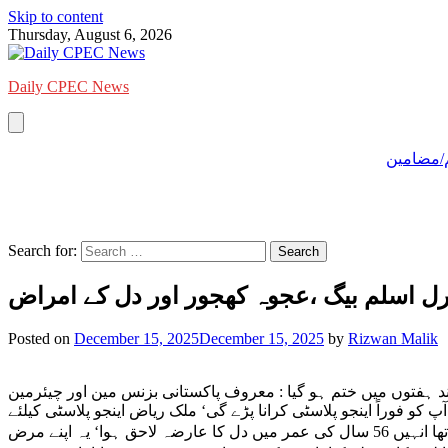
Skip to content
Thursday, August 6, 2026
Daily CPEC News
/مضامین
Search for:
ل اسلم بیگ ،عجوہ کھجور اور دل کے امراض
Posted on
December 15, 2025
December 15, 2025
by
Rizwan Malik
د ہفتوں میں ختم ہو گیا : معروف پاکستانی بزنس مین اور چیئرمین
 ہیں چنانچہ آپ کو فوراً اینجو پلاسٹی کرانا پڑے گی‘ ملک ریاض اینجو پلاسٹی کیلئے
لندن جانے لگے۔تو سابق آرمی چیف جنرل اسلم بیگ نے انہیں دل کی تقویت کیلئے طب نبویؐ سے ایک نسخہ بتایا‘ جنرل اسلم بیگ کا کہنا تھا انہیں 56 سال کی عمر میں دل کا عارضہ لاحق ہوا‘ یہ اپنے مرض