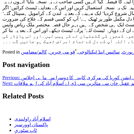
ینے کا فیصلہ کیا‘ انہیں کسی صاحب نے یہ نسخہ بتایا‘ انہوں نے یہ
نہ تک یہ نسخہ استعمال کریں اور اس کے بعداپنے ٹیسٹ کرائیں‘ اگر
 شروع کردیا‘ ایک مہینے کے بعد یہ لندن کے کرامویل ہسپتال گئے‘
آپ کا دل مکمل طور پر ٹھیک ہے‘ آپ کو کسی قسم کے علاج کی ضرورت
ونوں ٹیسٹ ایک ہی شخص کے ہیں بہر حال قصہ مختصر ملک ریاض واپس
کے اسی ڈاکٹر کے پاس گئے‘ اس نے ان کے دوبارہ ٹیسٹ لئے‘ پرانے ٹیسٹ دیکھے اور اس کے بعد یہ بتا کر
ہت سادہ ہے‘ آپ عجوہ کھجور کی گٹھلیاں لے کر پیس لیں۔اور اس پاؤڈر کی
ء اللہ آپ کے دل کے تمام امراض ٹھیک ہو جائیں گے ۔۔۔
پورٹ
,
سائنس اینڈ ٹیکنالوجی
,
ْقو می خبریں
,
کالم/مضامین
Posted in
Post navigation
 ایشن کوریا کی مرکزی کابینہ کا دوسرا سہ ماہی اجلاس
Previous:
م عقیل خان سے متاثرین سی ڈی اے اسلام آباد کی اہم ملاقات
Next:
Related Posts
اسلام آباد راولپندی
پاکستان اوورسیز
ٹاپ سٹوری