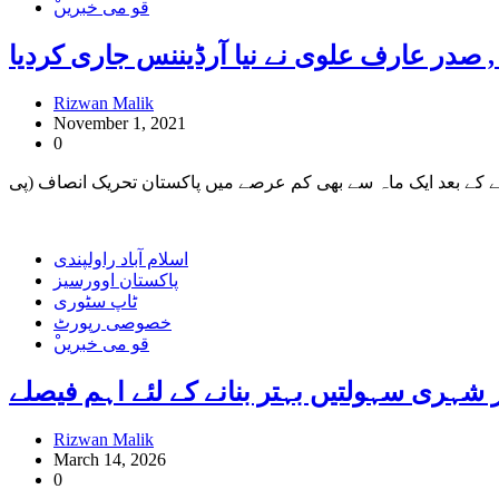
ْقو می خبریں
, صدر عارف علوی نے نیا آرڈیننس جاری کردیا
Rizwan Malik
November 1, 2021
0
اسلام آباد راولپندی
پاکستان اوورسیز
ٹاپ سٹوری
خصوصی رپورٹ
ْقو می خبریں
 شہری سہولتیں بہتر بنانے کے لئے اہم فیصلے
Rizwan Malik
March 14, 2026
0