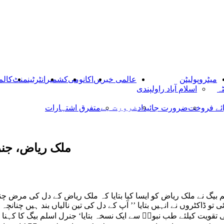
میٹروپولیٹن
عالمی خبریں
اکانومی
کشمیر
انٹرٹینمنٹ
کالم
ٹہ
اسلام آباد راولپندی
ضرورت ہے
ائے فروخت
ضرورت جائیداد
متفرق اشتہارات
ملک ریاض، جنر
 بیگ نے ملک ریاض کو ایسا کیا بتایا کہ ملک ریاض کے دل کی مرض چن
 میں جب دل کی تکلیف ہوئی تو ڈاکٹروں نے انہیں بتایا ’’ آپ کے دل کی تین نالیاں بند