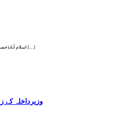
اسلام آباد(خصوصی رپورٹ)گزشتہ ماہ نیب قوانین میں ترامیم کا آرڈیننس جاری کرنے کے بعد ایک ماہ سے بھی کم عرصے میں پاکستان تحریک انصاف (پی […]
وزیرداخلہ کے ز