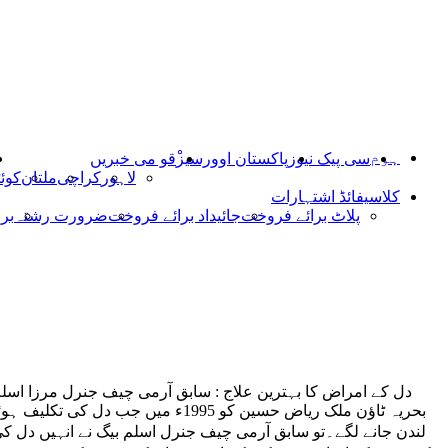
ہوم
سی پیک نیوز
پاکستان اوورسیز
ْقو می خبریں
لاہور
کراچی
ملتان
کوئ
کلاسیفائڈ اشتہارات
پلاٹ برائے فروخت
جائیداد برائے فروخت
ضرورت رشتہ
بر
دل کے امراض کا بہترین علاج : سابق آرمی چیف جنرل مرزا اسلم
بحریہ ٹاؤن ملک ریاض حسین کو 1995ء