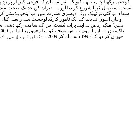
کوخفیہ رکھنا چاہتے تھے کیونکہ اس سے ان کے فوجی کیریئر پر زد پڑ
نسخہ استعمال کرنا شروع کر دیا اور یہ حیران کن حد تک صحت مند ہو
شفاء ہو گئی تو ٹھیک ورنہ دوسری صورت میں آپ اینجو پلاسٹی کرا 
وہاں انہوں نے دنیا کے ایک نامور کارڈیالوجسٹ سے رابطہ کیا
نہیں‘ ملک ریاض نے اپنے پرانے ٹیسٹ اس کے سامنے رکھ دیئے۔ا
حیران کر دیا کہ 1995ء سے