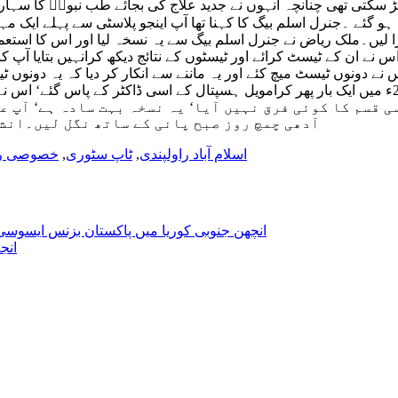
 سکتی تھی چنانچہ انہوں نے جدید علاج کی بجائے طب نبویؐ کا سہارا ل
 گئے ۔جنرل اسلم بیگ کا کہنا تھا آپ اینجو پلاسٹی سے پہلے ایک مہی
لیں۔ملک ریاض نے جنرل اسلم بیگ سے یہ نسخہ لیا اور اس کا استعمال
۔اس نے ان کے ٹیسٹ کرائے اور ٹیسٹوں کے نتائج دیکھ کرانہیں بتایا 
س نے دونوں ٹیسٹ میچ کئے اور یہ ماننے سے انکار کر دیا کہ یہ د
پاکستان آئے اور انہوں نے اس نسخے کو اپنا معمول بنا لیا‘ یہ 2009ء میں ایک بار پھر کرامویل ہسپتال 
 لے کر 2009ء تک ان کی دل میں کسی قسم کا کوئی فرق نہیں آیا‘ یہ نسخہ ب
آدھی چمچ روز صبح پانی کے ساتھ نگل لیں۔انشا
اسلام آباد راولپندی
,
ٹاپ سٹوری
,
خصوصی ر
انچھن جنوبی کوریا میں پاکستان بزنس ایسوسی
انج