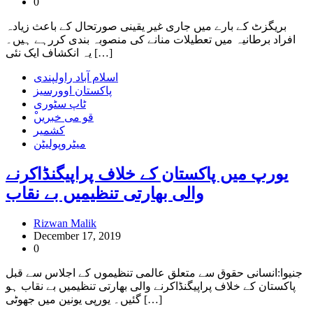
0
بریگزٹ کے بارے میں جاری غیر یقینی صورتحال کے باعث زیادہ
افراد برطانیہ میں تعطیلات منانے کی منصوبہ بندی کررہے ہیں۔
یہ انکشاف ایک نئی […]
اسلام آباد راولپندی
پاکستان اوورسیز
ٹاپ سٹوری
ْقو می خبریں
کشمیر
میٹروپولیٹن
یورپ میں پاکستان کے خلاف پراپیگنڈاکرنے
والی بھارتی تنظیمیں بے نقاب
Rizwan Malik
December 17, 2019
0
جنیوا:انسانی حقوق سے متعلق عالمی تنظیموں کے اجلاس سے قبل
پاکستان کے خلاف پراپیگنڈاکرنے والی بھارتی تنظیمیں بے نقاب ہو
گئیں۔ یورپی یونین میں جھوٹی […]