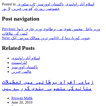
اسلام آباد راولپندی
,
پاکستان اوورسیز
,
ٹاپ سٹوری
,
Posted in
خصوصی رپورٹ
,
ْقو می خبریں
,
لاہور
Post navigation
وزیر داخلہ محسن نقوی سے برطانوی وزیر خارجہ ڈیوڈ
Previous:
لیمی کی ملاقات
جنوبی کوریا، دنیا کے 10امیر ترین ممالک میں‌سے ایک
Next:
Related Posts
اسلام آباد راولپندی
انٹرٹینمنٹ
پاکستان اوورسیز
عالمی خبریں
زیادہ افراد برطانیہ میں تعطیلات
منانے کی منصوبہ بندی کررہے ہیں
Rizwan Malik
June 20, 2019