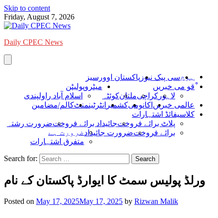
Skip to content
Friday, August 7, 2026
Daily CPEC News
ہوم
سی پیک نیوز
پاکستان اوورسیز
ْقو می خبریں
میٹروپولیٹن
لاہور
کراچی
ملتان
کوئٹہ
اسلام آباد راولپندی
عالمی خبریں
اکانومی
کشمیر
انٹرٹینمنٹ
کالم/مضامین
کلاسیفائڈ اشتہارات
پلاٹ برائے فروخت
جائیداد برائے فروخت
ضرورت رشتہ
ضرورت ہے
برائے فروخت
ضرورت جائیداد
متفرق اشتہارات
Search for:
ورلڈ پولیس سمٹ کا ایوارڈ پاکستان کے نام
Posted on
May 17, 2025
May 17, 2025
by
Rizwan Malik