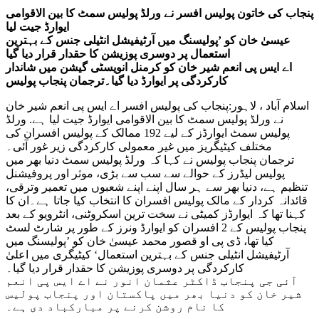
پنجاب کی خاتون پولیس افسر نے ورلڈ پولیس سمٹ کا بین الاقوامی
ایوارڈ جیت لیا
عیسیٰ خان کو ’پولیسنگ میں آرٹیفیشل انٹیلی جنس کے بہترین
استعمال پر دوسری پوزیشن کا حقدار قرار دیا گیا
اے ایس پی انعم شیر خان کو کرمنل انویسٹی گیشن میں شاندار
کارکردگی پر ایوارڈ دیا گیا۔ترجمان پنجاب پولیس
اسلام آباد ، لاہور:پنجاب کی پولیس افسر اے ایس پی انعم شیر خان
نے ورلڈ پولیس سمٹ کا بین الاقوامی ایوارڈ جیت لیا ہے. ورلڈ
پولیس سمٹ ایوارڈز کے لیے 192 ممالک کے پولیس افسران کی
مختلف کیٹیگریز میں غیر معمولی کارکردگی زیر غور آئی۔
ترجمان پنجاب پولیس نے کہا کہ ورلڈ پولیس سمٹ دنیا بھر میں
پولیس لیڈرز کے حوالے سے سب سے بڑی، موثر اور پروفیشنل
تنظیم ہے، دنیا بھر سے ہر سال اپنے اپنے شعبوں میں تعمیر وترقی،
قائدانہ کردار کے مالک پولیس افسران کا انتخاب کیا جاتا ہے۔ان کا
کہنا تھا کہ ایوارڈز کمیٹی نے سخت ترین اسکروٹنی، انٹرویو کے بعد
پنجاب پولیس کے 2 افسران کو ایوارڈ ونرز کے طور پر شارٹ لسٹ
کیا تھا، ڈی پی او قصور محمد عیسیٰ خان کو ’پولیسنگ میں
آرٹیفیشل انٹیلی جنس کے بہترین استعمال‘ کیٹیگری میں اعلیٰ
کارکردگی پر دوسری پوزیشن کا حقدار قرار دیا گیا۔
آئی جی پنجاب ڈاکٹر عثمان انور نے اے ایس پی انعم
شیر خان کو دنیا بھر میں پاکستان اور پنجاب پولیس
کا نام روشن کرنے پر مبارکباد دی ہے۔