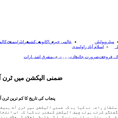
میٹروپولیٹن
عالمی خبریں
اکانومی
کشمیر
انٹرٹینمنٹ
کالم
ٹہ
اسلام آباد راولپندی
ضرورت ہے
ائے فروخت
ضرورت جائیداد
متفرق اشتہارات
ضمنی الیکشن میں ٹرن آ
پنجاب کی تاریخ کا کم ترین ٹرن 
سلطان راجہ نے کہا ہے کہ ضمنی الیکشن میں ٹرن آٹ ہمیش
گفتگو کرتے ہوئے چیف الیکشن کمشنر نے کہا کہ اس انتخاب
ہ کم ہوتا ہے۔انہوں نے کہا کہ ضابطہ اخلاق کی خلاف ورزی