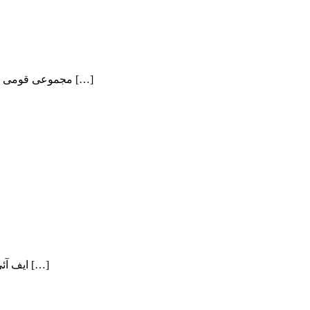
مجموعی قومی و ملی اور تنظیمی اُمور کا جائزہ، آمدہ محرم الحرام اور مسائلِ عزاداری سے متعلق سفارشات پیش دہشت گردوں اور فتنۃ الہندوستان و […]
ایف آئی اے کی جانب سے کی گئی تحقیقاتی رپورٹ میں انکشاف ہواہےکہ فیڈرل انوسٹی گیشن ایجنسی (ایف آئی اے) کے کچھ سینئر افسران، جن […]