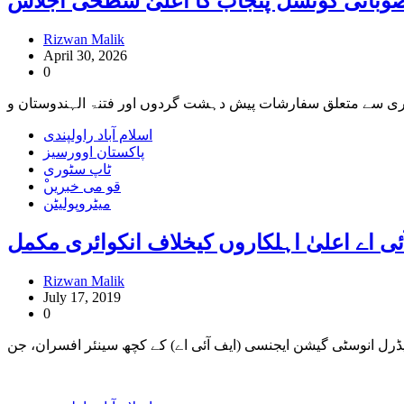
ہ صوبائی کونسل پنجاب کا اعلیٰ سطحی اجلاس
Rizwan Malik
April 30, 2026
0
اسلام آباد راولپندی
پاکستان اوورسیز
ٹاپ سٹوری
ْقو می خبریں
میٹروپولیٹن
ی اے اعلیٰ اہلکاروں کیخلاف انکوائری مکمل
Rizwan Malik
July 17, 2019
0