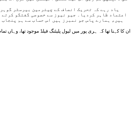
یاد رہے کہ تحریک انصاف کے چیئرمین بیرسٹر گوہرن
اعتماد ظاہر کردیا۔ جیو نیوز سے خصوصی گفتگو کرتے ہ
ہیں، ہمارے پاس جو نمبرز ہیں اس حساب سے ہم پنجاب 
ان کا کہنا تھا کہ ہری پور میں لیول پلیئنگ فیلڈ موجود تھا، وہاں ت