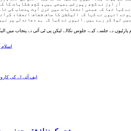
آر اوز نے کچھ رپورٹس بھیجی ہیں، کچھ شکایات کا کم
ے کہا تھا کہ ضمنی انتخابات میں ٹرن آوٹ پنجاب کی تار
وئے انہوں نے کہا کہ الیکشن کا صاف شفاف انعقاد کرانا
میں لیڈ کر رہے ہیں۔انہوں نے کہا کہ ہم دھاندلی پر نہ
مام پارٹیوں نے جلسے کیے، جلوس نکالے لیکن پی ٹی آئی نے پنجاب میں 
اسلام آ
ایف آئی اے کی کاروا