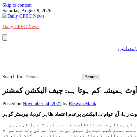
Skip to content
Saturday, August 8, 2026
Daily CPEC News
/مضامین
Search for:
وٹ ہمیشہ کم ہوتا ہے: چیف الیکشن کمشنر
Posted on
November 24, 2025
by
Rizwan Malik
آوٹ رہا، آج عوام نے الیکشن پرعدم اعتماد ظاہر کردیا، بیرسٹر گوہر
ہ کم ہوتا ہے۔اس انتخاب سے نمبر گیم تبدیل نہیں ہونا
 سے نمبر گیم تبدیل نہیں ہونا تھا جس کی وجہ سے عوام
 کرنے والوں کے خلاف کمیشن نے بلاتفریق ایکشن لیا، ڈی