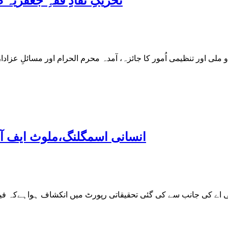
تحریکِ نفاذِ فقہِ جعفری
انسانی اسمگلنگ،ملوث ایف آئ