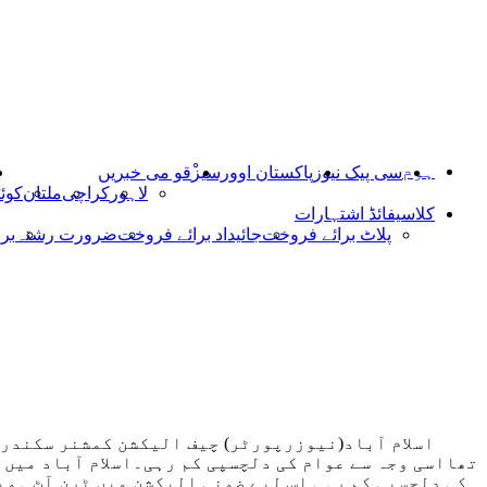
ہوم
سی پیک نیوز
پاکستان اوورسیز
ْقو می خبریں
لاہور
کراچی
ملتان
کوئ
کلاسیفائڈ اشتہارات
پلاٹ برائے فروخت
جائیداد برائے فروخت
ضرورت رشتہ
بر
اسلام آباد(نیوزرپورٹر) چیف الیکشن کمشنر سکندر 
تھااسی وجہ سے عوام کی دلچسپی کم رہی۔اسلام آباد میں 
کی دلچسپی کم رہی اس لیے ضمنی الیکشن میں ٹرن آٹ ہمیش