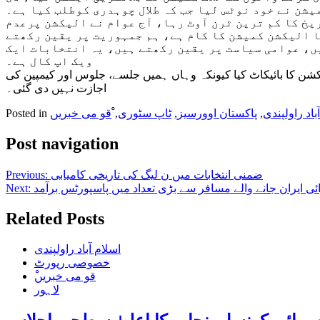
یشن نے خود نوٹس لیا جب کہ طلال چوہدری کوطلب کیا ہے۔
یخ کا کم ترین ٹرن آوٹ رہا، آج عوام نے الیکشن پرعدم
 الیکشن کمیشن کا کام ہے، ہم جمہوریت پر یقین رکھتے
یں، عوامی سیاست پر یقین رکھتے ہیں، یہ انتخابات ایک
ویک اپ کال ہے۔
الیکشن کا بائیکاٹ کیا کیونکہ وہاں ہمیں جلسے، جلوس اور کیمپین کی
اجازت نہیں دی گئی۔
باد راولپندی
,
پاکستان اوورسیز
,
ٹاپ سٹوری
,
ْقو می خبریں
Posted in
Post navigation
ضمنی انتخابات میں ن لیگ کی تاریخی کامیابی
Previous:
ئی ایران جانے والے مسافر سے بڑی تعداد میں پاسپورٹس برآمد
Next:
Related Posts
اسلام آباد راولپندی
خصوصی رپورٹ
ْقو می خبریں
لاہور