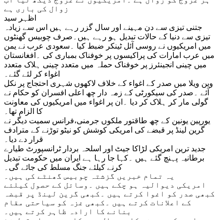
زوال کی باری ہے
اظہر سید
جتنی تیزی سے دن مہینے اور سال گزر رہے ہیں اس سے زیادہ
تیزی سے دنیا کے حالات تبدیل ہو رہے ہیں۔صرف چوبیس گھنٹوں
میں امریکیوں نے روسی آئل ٹینکر ضبط کیا ۔سعودی عرب نے یمن
میں عرب امارات کی پراکیسوں پر خوفناک بمباری کی ۔افغانستان
میں چینی انجینئرز پر خوفناک حملہ میں متعدد چینی ہلاک متعدد
اغواء کر لئے گئے۔
وین ویلا میں صدر کے اغواء کے خلاف لاکھوں شہری احتجاج پر نکل
آئے ۔صدر کی سیکورٹی کے زمہ دار چھ اعلی افسران کو حکام نے
گولی مار کر ہلاک کر دیا ۔ان پر اغواء میں امریکیوں کی معاونت
کا الزام تھا۔
یورپین یونین کے چھ طاقتور ملکوں جرمنی،فرانس سمیت دیگر نے
گرین لینڈ پر قبضے کی امریکی کوشش کو نیٹو توڑنے کے مترادف
قرار دے دیا۔
جدید ترین امریکی لڑاکا جیٹ اور اسلحہ بردار ٹرانسپورٹ طیارے
برطانیہ پہنچ گئے ہیں ۔کہا جا رہا ہے ایران میں حکومت تبدیل
کرنے کیلئے جنگ مسلط کی جائے گی۔
یہ تمام خبریں گزشتہ چوبیس گھنٹے کی ہیں۔
امریکی دیوالیہ ہو چکے ہیں ۔وسائل کے حصول کیلئے
کبھی صدر کو اغوا کرتے ہیں ۔کبھی گرین لینڈ پر قبضہ
کے اعلانات کرتے ہیں ۔کبھی غزہ کو سیاحتی مقام
بنانے کا ارادہ ظاہر کرتے ہیں۔