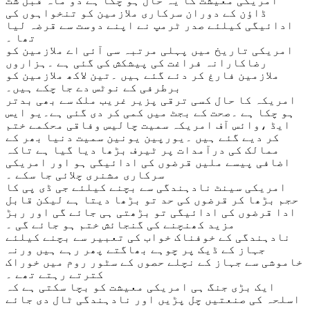
امریکی معیشت کا یہ حال ہو چکا ہے دو ماہ قبل شٹ
ڈاؤن کے دوران سرکاری ملازمین کو تنخواہوں کی
ادائیگی کیلئے صدر ٹرمپ نے اپنے دوست سے قرضہ لیا
تھا ۔
امریکی تاریخ میں پہلی مرتبہ سی آئی اے ملازمین کو
رضاکارانہ فراغت کی پیشکش کی گئی ہے ۔ہزاروں
ملازمین فارغ کر دئے گئے ہیں ۔تین لاکھ ملازمین کو
برطرفی کے نوٹس دے جا چکے ہیں۔
امریکہ کا حال کسی ترقی پزیر غریب ملک سے بھی بدتر
ہو چکا ہے ۔صحت کے بجٹ میں کمی کر دی گئی ہے۔یو ایس
ایڈ ،وائس آف امریکہ سمیت چالیس وفاقی محکمے ختم
کر دیے گئے ہیں ۔یورپین یونین سمیت دنیا بھر کے
ممالک کی درآمدات پر ٹیرف بڑھا دیا گیا ہے تاکہ
اضافی پیسے ملیں قرضوں کی ادائیگی ہو اور امریکی
سرکاری مشنری چلائی جا سکے ۔
امریکی سینٹ نادہندگی سے بچنے کیلئے جی ڈی پی کا
حجم بڑھا کر قرضوں کی حد تو بڑھا دیتا ہے لیکن قابل
ادا قرضوں کی ادائیگی تو بڑھتی ہی جائے گی اور ربڑ
مزید کھنچنے کی گنجائش ختم ہو جائے گی ۔
نادہندگی کے خوفناک خواب کی تعبیر سے بچنے کیلئے
جہاز کے ڈیک پر چوہے بھاگتے پھر رہے ہیں ورنہ
خاموشی سے جہاز کے نچلے حصوں کے سٹور روم میں خوراک
کترتے رہتے تھے ۔
ایک بڑی جنگ ہی امریکی معیشت کو بچا سکتی ہے کہ
اسلحہ کی صنعتیں چل پڑیں اور نادہندگی ٹال دی جائے