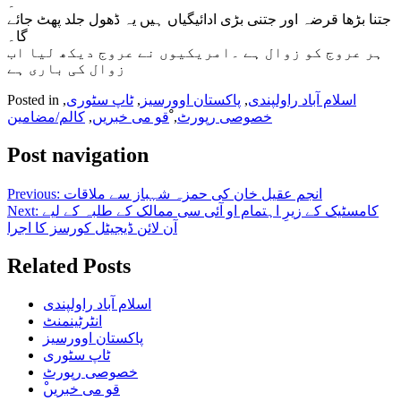
۔
جتنا بڑھا قرضہ اور جتنی بڑی ادائیگیاں ہیں یہ ڈھول جلد پھٹ جائے
گا۔
ہر عروج کو زوال ہے ۔امریکیوں نے عروج دیکھ لیا اب
زوال کی باری ہے
اسلام آباد راولپندی
,
پاکستان اوورسیز
,
ٹاپ سٹوری
,
Posted in
خصوصی رپورٹ
,
ْقو می خبریں
,
کالم/مضامین
Post navigation
انجم عقیل خان کی حمزہ شہباز سے ملاقات
Previous:
کامسٹیک کے زیرِ اہتمام او آئی سی ممالک کے طلبہ کے لیے
Next:
آن لائن ڈیجیٹل کورسز کا اجرا
Related Posts
اسلام آباد راولپندی
انٹرٹینمنٹ
پاکستان اوورسیز
ٹاپ سٹوری
خصوصی رپورٹ
ْقو می خبریں