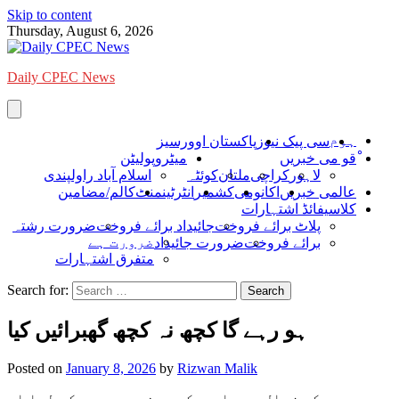
Skip to content
Thursday, August 6, 2026
Daily CPEC News
ہوم
سی پیک نیوز
پاکستان اوورسیز
ْقو می خبریں
میٹروپولیٹن
لاہور
کراچی
ملتان
کوئٹہ
اسلام آباد راولپندی
عالمی خبریں
اکانومی
کشمیر
انٹرٹینمنٹ
کالم/مضامین
کلاسیفائڈ اشتہارات
پلاٹ برائے فروخت
جائیداد برائے فروخت
ضرورت رشتہ
ضرورت ہے
برائے فروخت
ضرورت جائیداد
متفرق اشتہارات
Search for:
ہو رہے گا کچھ نہ کچھ گھبرائیں کیا
Posted on
January 8, 2026
by
Rizwan Malik
ہر عروج کو زوال ہے ۔امریکیوں نے عروج دیکھ لیا اب