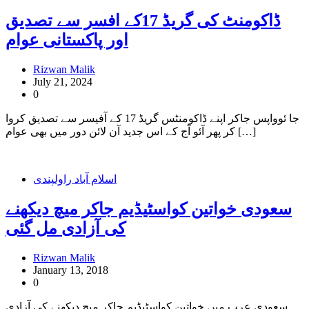
ڈاکومنٹ کی گریڈ 17کے افسر سے تصدیق
اور پاکستانی عوام
Rizwan Malik
July 21, 2024
0
جا ئوواپس جاکر اپنے ڈاکومنٹس گریڈ 17 کے آفیسر سے تصدیق کروا
کر پھر آئو آج کے اس جدید آن لائن دور میں بھی عوام […]
اسلام آباد راولپندی
سعودی خواتین کواسٹیڈیم جاکر میچ دیکھنے
کی آزادی مل گئی
Rizwan Malik
January 13, 2018
0
سعودی عرب میں خواتین کواسٹیڈیم جاکر میچ دیکھنے کی آزادی