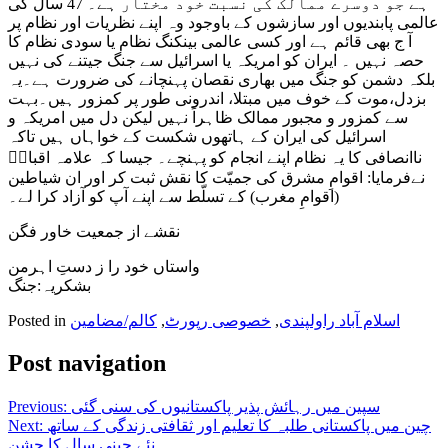
ہے جو دوسرے ممالک کی نسبت خود مختار ہے۔ 47 سال کی
عالمی پابندیوں اور سازشوں کے باوجود وہ اپنے نظریات اور نظام پر
آ ج بھی قائم ہے اور کسی عالمی بینکنگ نظام یا سودی نظام کا
حصہ نہیں ۔ ایران کو امریکہ یا اسرائیل سے جنگ جیتنے کی نہیں
بلکہ دشمن کو جنگ میں بھاری نقصان پہنچانے کی ضرورت ہے۔یہ
بزدل،موت کے خوف میں مبتلا، اندرونی طور پر کمزور ہیں۔بہت
سے کمزور و مجبور ممالک ظاہراً نہیں لیکن دل میں امریکہ و
اسرائیل کی ایران کے ہاتھوں شکست کے خواہاں ہیں تاکہ
ناانصافی کا یہ نظام اپنے انجام کو پہنچے۔ جیسا کہ علامہ اقبالؒ
نےفرمایا: اقوامِ مشرق کی جمیّت کا نقش ثبت کر اور ان شیاطین
(اقوامِ مغرب) کے تسلّط سے اپنے آپ کو آزاد کرا لے۔
نقشے از جمعیت خاور فگن
واستاں خود را ز دستِ اہرمن
بشکریہ:جنگ
اسلام آباد راولپندی
,
خصوصی رپورٹ
,
کالم/مضامین
Posted in
Post navigation
سپین میں‌ رہائش پذیر پاکستانیوں کی سنی گئی
Previous:
چین میں پاکستانی طلبہ کا تعلیم اور ثقافتی زندگی کے ساتھ
Next:
نئے چینی سال کا جشن