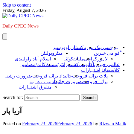
Skip to content
Friday, August 7, 2026
Daily CPEC News
ہوم
سی پیک نیوز
پاکستان اوورسیز
ْقو می خبریں
میٹروپولیٹن
لاہور
کراچی
ملتان
کوئٹہ
اسلام آباد راولپندی
عالمی خبریں
اکانومی
کشمیر
انٹرٹینمنٹ
کالم/مضامین
کلاسیفائڈ اشتہارات
پلاٹ برائے فروخت
جائیداد برائے فروخت
ضرورت رشتہ
ضرورت ہے
برائے فروخت
ضرورت جائیداد
متفرق اشتہارات
Search for:
آریا پار
Posted on
February 23, 2026
February 23, 2026
by
Rizwan Malik