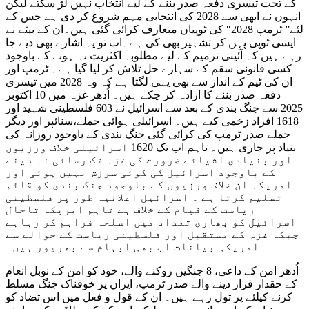
کے تحت تیسری دفعہ صدر بننے کے لیے انتخاب نہیں لڑ سکتے لیکن
انہوں نے ابھی سے 2028 کی انتحابی مہم شروع کر دی ہے جس کے
لئے” ٹرمپ 2028″ کی ٹوپیاں متعارف کرائی گئی ہیں۔ان کے بیٹے نے
ایسی ٹوپی پہن کر تشہیر بھی کی ہے۔اب تو یہ اشارے بھی دیے جا
رہے ہیں کہ آئینی ترمیم کے لیے مطلوبہ اکثریت نہ ہونے کے باوجود
کسی قانونی سقم کے سہارے حل تلاش کر لیا گیا ہے۔ ٹرمپ اور
ان کی ٹیم کے انداز سے بھی یہی لگتا ہے کہ وہ 2028 میں تیسری
دفعہ صدر بننے کا ارادہ کر چکے ہیں۔ اُدھر غزہ میں 10 اکتوبر
2025 سے جنگ بندی کے بعد سے اسرائیل نے 603 فلسطینی شہید اور
1618 افراد زخمی کیے ہیں۔ اسرائیلی ہوائی حملے،سنائپر اور دیگر
حملے صدر ٹرمپ کی کرائی گئی جنگ بندی کے باوجود روزانہ کی
بنیاد پر جاری ہیں۔ تاہم اب تک 1620 اسرائیلی خلاف ورزیوں
اور بنیادی اشیائے ضرورت کی غزہ تک رسائی نہ دینے
کے باوجود اسرائیل کی کوئی سرزش نہیں ہوئی اور
امریکہ ان خلاف ورزیوں کے باوجود جنگ بندی کو قائم
تسلیم کرتا ہے ۔ اسرائیل اعلانیہ طور پر فلسطینی
ریاست کے قیام کے خلاف ہے تاہم امریکہ تاحال
اسرائیل کو بھاری تعداد میں اسلحہ فراہم کر رہاہے
جبکہ غزہ کے مستقبل اور فلسطینی ریاست کے حوالے سے
امریکی بیانات اب بھی ابہام سے بھرپور ہیں۔
اُدھر امن کے داعی، 8 جنگیں روکنے والے، خود کو امن کے نوبل انعام
کے حقدار قرار دینے والے صدر ٹرمپ، ایران پر خوفناک جنگ مسلط
کرنے کیلئے پر تول رہے ہیں۔ ان کے قول و فعل میں اس تضاد کو