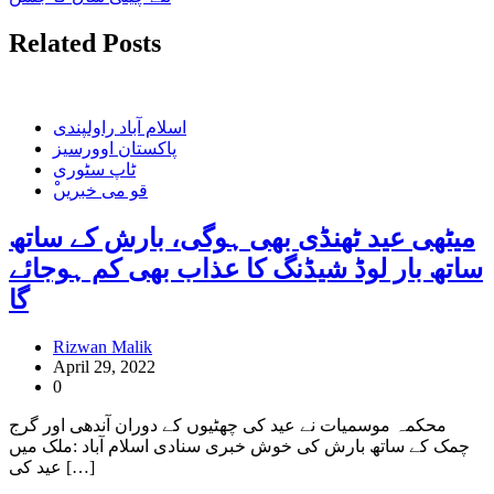
Related Posts
اسلام آباد راولپندی
پاکستان اوورسیز
ٹاپ سٹوری
ْقو می خبریں
میٹھی عید ٹھنڈی بھی ہوگی، بارش کے ساتھ
ساتھ بار لوڈ شیڈنگ کا عذاب بھی کم ہوجائے
گا
Rizwan Malik
April 29, 2022
0
محکمہ موسمیات نے عید کی چھٹیوں کے دوران آندھی اور گرج
چمک کے ساتھ بارش کی خوش خبری سنادی اسلام آباد :ملک میں
عید کی […]