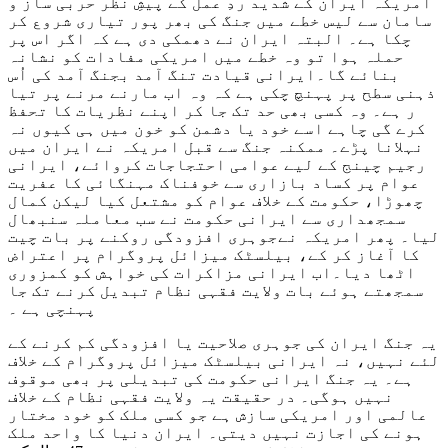
امریکہ ایران کے شدید ردِ عمل کے پیشِ نظر حربی ساز و
سامان سے لیس خطے میں جنگ کی بھر پور تیاری شروع کر
چکا ہے۔ البتہ ایران نے دھمکی دی ہے کہ اگر اس پر
حملہ ہوا تو وہ خطے میں امریکی مفادات کو نشانہ
بنائے گا۔ایرانی قیادت تنگ آمد بجنگ آمد کی اُس
ذہنی سطح پر پہنچ چکی ہے کہ وہ اب مارنے مرنے پر تیا
ر ہے۔ وہ کسی بھی حد تک جا کر اپنے نظریات کا تحفظ
کرے گی چاہے اسے خود یا دشمن کو خون میں ہی کیوں نہ
نہلانا پڑے۔ ممکنہ جنگ سے قبل امریکہ نے ایران میں
رجیم چینج کے لیے عوامی احتجاجات کروائے، ایرانی
عوام پر کساد بازاری سے خوفناک مہنگائی کا عفریت
چھوڑا، حکومت کے خلاف عوام کو مشتعل کیا لیکن کمال
سمجھداری سے ایرانی حکومت نے سب معاملہ سنبھال
لیا۔ پھر امریکہ نےجوہری افزودگی روکنے پر بات چیت
کا آغاز کر کے، بیلسٹک میزائل پروگرام پر اعتراض
اٹھا دیا۔اب ایرانی مزاکرات کی خواہش کو کمزوری
سمجھتے ہوئے بات ولایت فقہی نظام تبدیل کرنے تک جا
پہنچی ہے ۔
یہ جنگ ایران کی جوہری صلاحیت یا افزودگی کم کرنے کے
لئے نہیں، نہ ایرانی بیلسٹک میزائل پروگرام کے خلاف
ہے۔ یہ جنگ ایرانی حکومت کی تبدیلی پر بھی موقوف
نہیں ہوگی۔ در حقیقت یہ ولایت فقہی نظام کے خلاف
عالمی اور امریکی سازش ہے جو کسی ملک کو خود مختار
ہونے کی اجازت نہیں دیتی۔ ایران دنیا کا واحد ملک