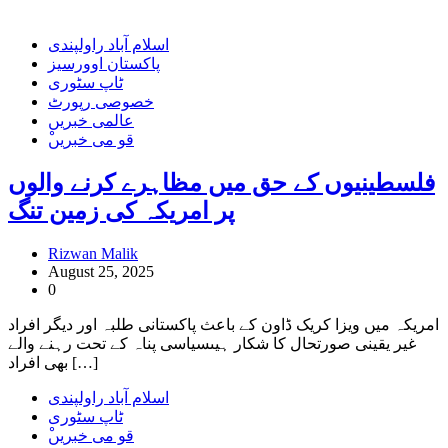
اسلام آباد راولپندی
پاکستان اوورسیز
ٹاپ سٹوری
خصوصی رپورٹ
عالمی خبریں
ْقو می خبریں
فلسطینیوں کے حق میں مظاہرے کرنے والوں
پر امریکہ کی زمین تنگ
Rizwan Malik
August 25, 2025
0
امریکہ میں ویزا کریک ڈاون کے باعث پاکستانی طلبہ اور دیگر افراد
غیر یقینی صورتحال کا شکار ہیںسیاسی پناہ کے تحت رہنے والے
بھی افراد […]
اسلام آباد راولپندی
ٹاپ سٹوری
ْقو می خبریں