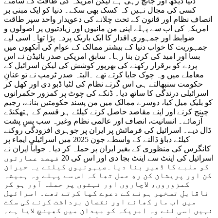
دنیا دیکھ اور جانچ رہی ہے لیکن امریکہ کی طاقت کے سامنے
کسی کی مجال نہیں کہ کسک بھی سکے۔ دنیا کو ایک مبنی بر
انصاف نظام اور قانون کے تحت چلانے کی دعویدار واحد سپر طاقت
امریکہ کی اب سے پہلے اپنی من مانیوں اور زیادتیوں پر اصولوں و
ضوابط اور جمہوری اقدار کا ایک باریک پردہ پڑا تھا۔ اسی لیے
جمہوریت کا خواب دنیا کے بیشتر ممالک کے عوام کی آنکھوں میں
بسا اور امید کی کرن بنا رہا۔ سابق امریکی صدر بائیڈن نے اس
پردے کو برقرار رکھنے کی بھرپور کوشش کی لیکن اسرائیل کے
معاملے میں وہ چوک جایا کرتے تھے ۔البتہ صدر ٹرمپ نے تو عنانِ
حکومت سنبھالتے ہی اس گرتے نظام کی لٹیا ڈبو دی اور کھل کر
اسرائیلی درندگی کا ساتھ دیا۔ ڈنکے کی چوٹ پر کمزور حکمرانوں
کو بلیک میل کیا، دوسرے ممالک میں من پسند حکومتیں بنانے، رجیم
چینج کرنے اور اپنے مقاصد حاصل کرنے کیلئے ہر قسم کے ہتھکنڈے
آزمائے۔ انسانیت، انصاف اور عالمی نظام وغیرہ سب پسِ پشت
ڈال دیے۔ اسرائیل کی فرمائش پر ایران پر جوہری افزودگی روکنے
کیلئے دباؤ ڈالنے کے واسطے جون 2025 میں اسرائیلی ایماء پر
کانگرس کی منظوری کے بغیر ایران پر حملہ کر دیا۔ جواباً ایران نے
اسرائیل کی اینٹ سے اینٹ بجا دی اور اس کی 20 فیصد عمارتوں
کو ملبے کا ڈھیر بنا دیا۔صیہونیوں کیلئے یہ حیران
کن اور پریشان کن ردِ عمل تھا کہ اس سے پہلے وہ ہمیشہ
کمزوروں، لاچاروں اور نہتوں پر حملہ آور ہو کر
ناقابلِ تسخیر ہونے کے دعوے کیا کرتے تھے۔ اسرائیل
میں اب مار کھانے اور نقصان برداشت کرنے کی سکت
نہیں اسی لئے وہ امریکہ کو میدان میں کھینچ لایا ہے۔