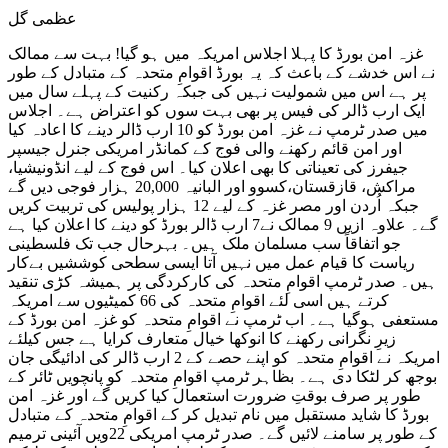
عظمی گل
غزہ امن بورڈ کا پہلا اجلاس امریکہ میں ہو گیا! بہت سے ممالک
نے اس خدشے کے باعث کہ یہ بورڈ اقوامِ متحدہ کے متبادل کے طور
پر ہے اس میں شمولیت نہیں کی جبکہ رکنیت کے پہلے سال میں
ایک ارب ڈالر کی فیس پر بھی بہت سوں کو اعتراض ہے۔ اجلاس
میں صدر ٹرمپ نے غزہ امن بورڈ کو 10 ارب ڈالر دینے کا اعادہ کیا
اور امن قائم رکھنے والی فوج کے کمانڈر امریکی جنرل جیسپر
جیفرز کی تعیناتی کا بھی اعلان کیا۔ اس فوج کے لیے انڈونیشیا،
مراکش، قازقستان،کسوو اور البانیہ 20,000 ہزار فوجی دیں گے
جبکہ اُردن اور مصر غزہ کے لیے 12 ہزار پولیس کی تربیت کریں
گے۔ علاوہ ازیں 9 ممالک نے7 ارب ڈالر بورڈ کو دینے کا اعلان کیا ہے
جو اتفاقاً سب مسلمان ملک ہیں۔ بہرحال جب تک فلسطینی
ریاست کا قیام عمل میں نہیں آتا ایسی سطحی کوششیں بےکار
ہیں۔ صدر ٹرمپ اقوامِ متحدہ کی کارکردگی پر ہمیشہ کڑی تنقید
کرتے ہیں اسی لئے اقوامِ متحدہ کی 66 کمیٹیوں سے امریکہ
مستعفی ہوگیا ہے۔ اب ٹرمپ نے اقوامِ متحدہ کو غزہ امن بورڈ کے
زیرِ نگرانی رکھنے کا انوکھا خیال متعارف کرایا ہے جس کیلئے
امریکہ نے اقوامِ متحدہ کو اپنے حصے کے 2 ارب ڈالر کی ادائیگی جان
بوجھ کر لٹکا دی ہے۔ بظاہر ٹرمپ اقوامِ متحدہ کو پانچویں ٹائر کے
طور پر صرف بوقتِ ضرورت استعمال کیا کریں گے اور غزہ امن
بورڈ کا شاید مستقبل میں نام تبدیل کر کے اقوامِ متحدہ کے متبادل
کے طور پر سامنے لائیں گے۔ صدر ٹرمپ امریکی 22ویں آئینی ترمیم