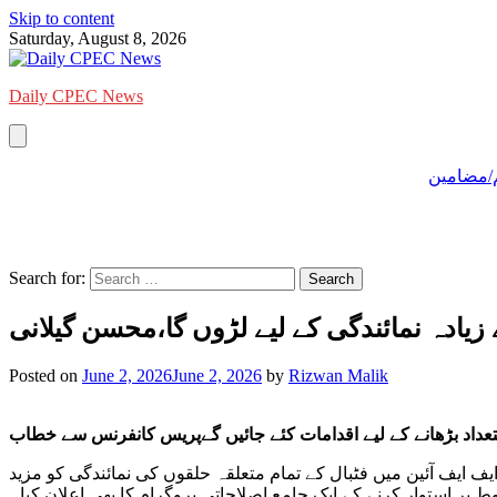
Skip to content
Saturday, August 8, 2026
Daily CPEC News
/مضامین
Search for:
 زیادہ نمائندگی کے لیے لڑوں گا،محسن گیلانی
Posted on
June 2, 2026
June 2, 2026
by
Rizwan Malik
عداد بڑھانے کے لیے اقدامات کئے جائیں گےپریس کانفرنس سے خطاب
یف ایف آئین میں فٹبال کے تمام متعلقہ حلقوں کی نمائندگی کو مزید
پر استوار کرنے کے ایک جامع اصلاحاتی پروگرام کا بھی اعلان کیا۔