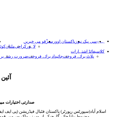
ہوم
سی پیک نیوز
پاکستان اوورسیز
ْقو می خبریں
لاہور
کراچی
ملتان
کوئ
کلاسیفائڈ اشتہارات
پلاٹ برائے فروخت
جائیداد برائے فروخت
ضرورت رشتہ
بر
آئین 
صدارتی اختیارات می
اسلام آباد(سپورٹس رپورٹر) پاکستان فٹبال فیڈریشن (پی ایف ای
مضبوط بنایا جائے گا، جبکہ انہوں نے ملک بھر میں قو