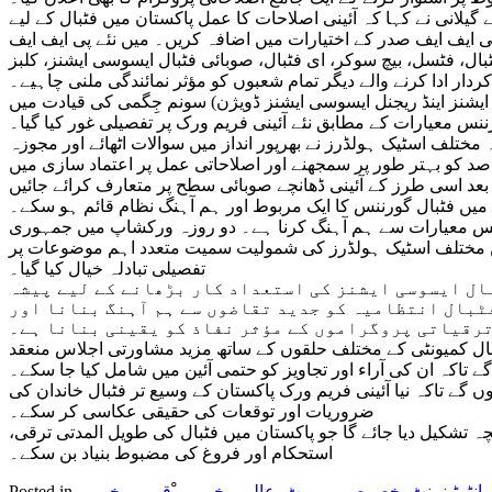
یلانی نے کہا کہ آئینی اصلاحات کا عمل پاکستان میں فٹبال کے لیے
پی ایف ایف صدر کے اختیارات میں اضافہ کریں۔ میں نئے پی ایف ایف
بال، فٹسل، بیچ سوکر، ای فٹبال، صوبائی فٹبال ایسوسی ایشنز، کلبز
ردار ادا کرنے والے دیگر تمام شعبوں کو مؤثر نمائندگی ملنی چاہیے۔
ایشنز اینڈ ریجنل ایسوسی ایشنز ڈویژن) سونم جِگمی کی قیادت میں
نس معیارات کے مطابق نئے آئینی فریم ورک پر تفصیلی غور کیا گیا۔
تلف اسٹیک ہولڈرز نے بھرپور انداز میں سوالات اٹھائے اور مجوزہ
کو بہتر طور پر سمجھنے اور اصلاحاتی عمل پر اعتماد سازی میں
بعد اسی طرز کے آئینی ڈھانچے صوبائی سطح پر متعارف کرائے جائیں
 میں فٹبال گورننس کا ایک مربوط اور ہم آہنگ نظام قائم ہو سکے۔
گورننس معیارات سے ہم آہنگ کرنا ہے۔ دو روزہ ورکشاپ میں جمہوری
س میں مختلف اسٹیک ہولڈرز کی شمولیت سمیت متعدد اہم موضوعات پر
تفصیلی تبادلہ خیال کیا گیا۔
بال ایسوسی ایشنز کی استعداد کار بڑھانے کے لیے پیشہ
ٹبال انتظامیہ کو جدید تقاضوں سے ہم آہنگ بنانا اور
رقیاتی پروگراموں کے مؤثر نفاذ کو یقینی بنانا ہے۔
ٹبال کمیونٹی کے مختلف حلقوں کے ساتھ مزید مشاورتی اجلاس منعقد
گے تاکہ ان کی آراء اور تجاویز کو حتمی آئین میں شامل کیا جا سکے۔
 گے تاکہ نیا آئینی فریم ورک پاکستان کے وسیع تر فٹبال خاندان کی
ضروریات اور توقعات کی حقیقی عکاسی کر سکے۔
نچہ تشکیل دیا جائے گا جو پاکستان میں فٹبال کی طویل المدتی ترقی،
استحکام اور فروغ کی مضبوط بنیاد بن سکے۔
,
انٹرٹینمنٹ
,
خصوصی رپورٹ
,
عالمی خبریں
,
ْقو می خبریں
Posted in