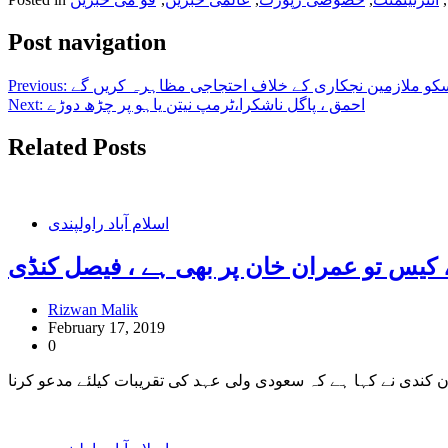
Post navigation
سکو ملازمین نجکاری کے خلاف احتجاجی مظاہرہ کریں گے
Previous:
احمق ، پاگل ناشکرا،ٹرمپ نیتن یاہو پر چڑھ دوڑے
Next:
Related Posts
اسلام آباد راولپندی
، کیس تو عمران خان پر بھی ہے ، فیصل کنڈی
Rizwan Malik
February 17, 2019
0