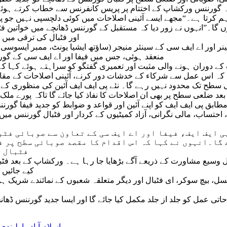
زہ گورننس ورکشاپ کے اختتام پر پریس کانفرنس سے خطاب کرتے ہوئے گ
راہم کرتا ہے۔“مجھے ایسے آئینی اصلاحات میں کوئی دلچسپی نہیں جو 
وں گا۔”انہوں نے زور دیا کہ مستقبل کے گورننس ڈھانچے میں خواتین فٹ
اور فٹبال کی ترقی میں ک
 اور اے ایف سی کے سینئر منیجر (ساؤتھ ایشیا یونٹ، ممبر ایسوسی 
منعقد ہوئی، جس میں فیفا اور اے ایف سی کے گورن
دوران ہونے والی مثبت اور تعمیری گفتگو کو سراہتے ہوئے کہا کہ مخ
ہ اس عمل سے شرکاء کے خدشات دور کرنے، آئینی اصلاحات کے مقاصد 
می سطح تک محدود نہیں رہے گا۔ نئے پی ایف ایف آئین کی منظوری کے 
د ضلعی سطح پر بھی ان اصلاحات کا نفاذ کیا جائے گا تاکہ پورے ملک
مطابق پی ایف ایف کو اپنے آئین اور قواعد و ضوابط کو جدید فیفا 
ت، احتساب، مالی نگرانی، آزاد کمیٹیوں کے کردار اور فٹبال گورنن
پی ایف ایف، فیفا اور اے ایف سی کے تعاون سے صوبائی فٹ
گا۔انہوں نے کہا کہ اس اقدام کا مقصد صوبائی سطح پر ف
فٹبال ت
عمل وسیع مشاورت کے ذریعے آگے بڑھایا جا رہا ہے۔ ورکشاپ کے بعد ف
کیے جائیں 
ل، بیچ سوکر، ای فٹبال اور دیگر متعلقہ شعبوں کے نمائندے شریک ہوں
حاتی عمل کو جلد از جلد مکمل کیا جائے گا اور ایسا جدید گورننس ڈھا
اسلام آباد راولپندی