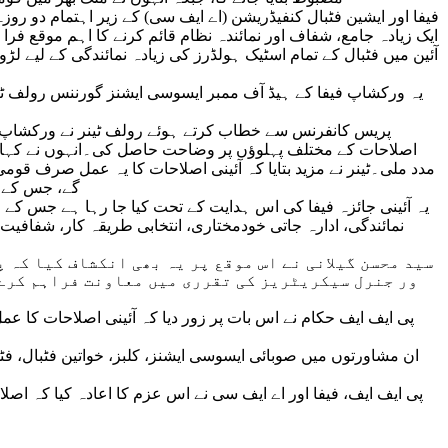
فیفا اور ایشین فٹبال کنفیڈریشن (اے ایف سی) کے زیر اہتمام دو رو
ایک زیادہ جامع، شفاف اور نمائندہ نظام قائم کرنے کا اہم موقع ف
آئین میں فٹبال کے تمام اسٹیک ہولڈرز کی زیادہ نمائندگی کے لیے لڑ
یہ ورکشاپ فیفا کے ہیڈ آف ممبر ایسوسی ایشنز گورننس رولف ٹینر
پریس کانفرنس سے خطاب کرتے ہوئے رولف ٹینر نے ورکشاپ کے 
اصلاحات کے مختلف پہلوؤں پر وضاحت حاصل کی۔انہوں نے کہا ک
مدد ملی۔ٹینر نے مزید بتایا کہ آئینی اصلاحات کا یہ عمل صرف قو
گے، جس کے بع
یہ آئینی جائزہ فیفا کی اس ہدایت کے تحت کیا جا رہا ہے جس کے 
نمائندگی، ادارہ جاتی خودمختاری، انتخابی طریقہ کار، شفافی
سید محسن گیلانی نے اس موقع پر یہ بھی انکشاف کیا کہ 
ور جنرل سیکریٹریز کی تقرری میں معاونت فراہم کرے 
پی ایف ایف حکام نے اس بات پر زور دیا کہ آئینی اصلاحات کا 
ان مشاورتوں میں صوبائی ایسوسی ایشنز، کلبز، خواتین فٹبال، فٹس
پی ایف ایف، فیفا اور اے ایف سی نے اس عزم کا اعادہ کیا کہ اصلا