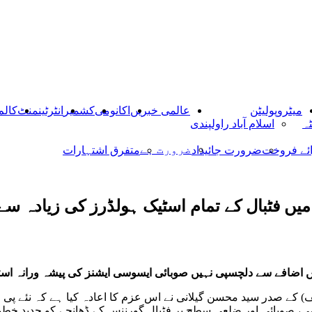
میٹروپولیٹن
عالمی خبریں
اکانومی
کشمیر
انٹرٹینمنٹ
کالم
ٹہ
اسلام آباد راولپندی
ضرورت ہے
ائے فروخت
ضرورت جائیداد
متفرق اشتہارات
میں فٹبال کے تمام اسٹیک ہولڈرز کی زیادہ سے
ں اضافے سے دلچسپی نہیں صوبائی ایسوسی ایشنز کی پیشہ ورانہ است
ف) کے صدر سید محسن گیلانی نے اس عزم کا اعادہ کیا ہے کہ نئے پی ا
می، صوبائی اور ضلعی سطح پر فٹبال گورننس کے ڈھانچے کو جدید خطوط 