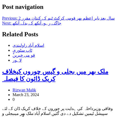
Post navigation
2 سال بعد بابر اعظم پھر قومی کرکٹ ٹیم کے کپتان مقرر
Previous:
جاگتے رہو، آنکھ کے بدلے آنکھ
Next:
Related Posts
اسلام آباد راولپندی
ٹاپ سٹوری
ْقو می خبریں
لاہور
ملک بھر میں بجلی و گیس چوروں کیخلاف
کریک ڈائون کا فیصلہ
Rizwan Malik
March 23, 2024
0
وفاقی وزیرداخلہ کی ہدایت پر چوروں کے خلاف کریک ڈان کے لئے
سپیشل ٹیمیں تشکیل دے دی گئیں اسلام آباد:ملک بھر میںبجلی و