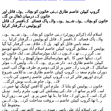
گروپ کیپٹن عاصم طارق نہتی خاتون کو بچاتے ہوئے قاتل اور
خاتون کے درمیان ڈھال بن گئے
خاتون کو بچاتے ہوئے شہید ہونے والے پاک فضائیہ کےافسر کے قاتل
کو پولیس نےگرفتار کرلیا
اسلام آباد (کرائم رپورٹر) نہتی خاتون کو بچاتے ہوئے شہید ہونے
والے پاک فضائیہ کےافسر کے قاتل کو پولیس نےگرفتار کرلیا ہے.
سعد نامی قاتل کو کھنہ پل کے علاقے سے گرفتار کیا گیا
پولیس کے مطابق گروپ کیپٹن عاصم اسلام آباد میں نائنتھ ایوینیو
سے گزر رہے تھے، انہوں نے ایک موٹرسائیکل سے ایک خاتون کو
اترتے دیکھا جس کا ہاتھ موٹرسائیکل سوارکھینچ رہا تھا، گروپ
کیپٹن عاصم طارق ذمہ دار شہری ہونے کے ناتے واپس آئے، موٹر
سائیکل کے قریب رکے جس پر لڑکی دوسری طرف بھاگ آئی، اسی
دوران ملزم سعد نے گروپ کیپٹن عاصم طارق سے بدکلامی شروع
کردی اورپھر فائر کر دیے،گروپ کیپٹن عاصم زخموں کی تاب نہ
لاتے ہوئے جام شہادت نوش کرگئے۔
خاتون نے پولیس کو بتایا کہ ملزم اس کا آفس کولیگ تھا جس نے
اسے کام پر ساتھ لے جانےکی پیشکش کی تھی، ملزم راستہ تبدیل
کرکے اسے کہیں اور لے جانا چاہتا تھا جس پر وہ اس سے زور آزما
رہا تھا،گروپ کیپٹن عاصم نے بروقت مداخلت کرتے ہوئے انہیں
محفوظ کیا.
آئی جی اسلام آباد علی ناصر رضوی نے نیوز کانفرنس کرتے ہوئے