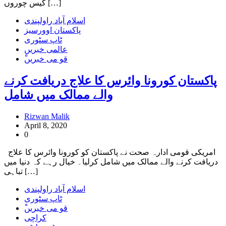
گیس چوروں […]
اسلام آباد راولپندی
پاکستان اوورسیز
ٹاپ سٹوری
عالمی خبریں
ْقو می خبریں
پاکستان کورونا وائرس کا علاج دریافت کرنے
والے ممالک میں شامل
Rizwan Malik
April 8, 2020
0
امریکی قومی ادارہ صحت نے پاکستان کو کورونا وائرس کا علاج
دریافت کرنے والے ممالک میں شامل کرلیا۔ خیال رہے کہ دنیا میں
تباہی […]
اسلام آباد راولپندی
ٹاپ سٹوری
ْقو می خبریں
کراچی