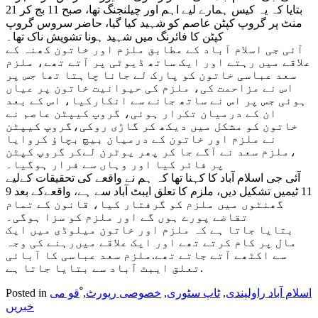
بتایا کہ یہ کیس ہمارے لیے اہم اور چیلنجنگ تھا، صبح 11 بج کر 21
منٹ پر گروپ کپٹن عاصم کو شہید کیا گیا، حاضر سروس گروپ
کپٹن کا فائرنگ میں شہید ہونا تشویش ناک تھا۔
آئی جی اسلام آباد کے مطابق ملزم اور خاتون کھنہ کے
علاقے میں رہتے اور ایک ساتھ ڈیوٹی پر آتے تھے، ملزم
سعد عباسی خاتون کو پارک لے جانا چاہتا تھا جس پر
اس نے مزاحمت کی، ملزم کی حیوانیت خاتون پر عیاں
ہوئی جس پر اس نے ساتھ جانے سے انکارکیا، اس کے بعد
ان کے درمیان تکرار ہوئی، گروپ کیپٹن عاصم نے
خاتون کو مشکل میں دیکھ کر گاڑی روکی،گروپ کیپٹن
نے ملزم اور خاتون کے درمیان بیچ بچاؤ کروایا
،ملزم سعد نے آگے جا کر پھر یوٹرن لےکر گروپ کپٹن
پر فائر کیا اور وہاں سے فرار ہوگیا۔
آئی جی اسلام آباد کا کہنا تھا کہ ہم نے واقعے کی تحقیقات کےلیے
11 ٹیمیں تشکیل دیں، ملزم کا تعلق ایبٹ آباد سے ہے، واقعےکے بعد 9
گھنٹوں میں ملزم کو گرفتار کیا، قانون کے تمام
تقاضے پورے ہوں گے اور ملزم کو سزا ہوگی۔
بتایا جاتا ہے کہ ملزم اور خاتون میلوڈی میں‌ ایک
مال پر کام کرتے تھے اور ایک علاقے میں‌رہنے کی وجہ
سے اکٹھے آتے جاتے تھے.ملزم سعد عباسی کا آبائی
تعلق ایبٹ آباد سے بتایا جاتا ہے.
اسلام آباد راولپندی
,
ٹاپ سٹوری
,
خصوصی رپورٹ
,
ْقو می
Posted in
خبریں