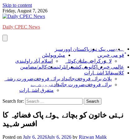
Skip to content
Friday, August 7, 2026
Daily CPEC News
ہوم
سی پیک نیوز
پاکستان اوورسیز
ْقو می خبریں
میٹروپولیٹن
لاہور
کراچی
ملتان
کوئٹہ
اسلام آباد راولپندی
عالمی خبریں
اکانومی
کشمیر
انٹرٹینمنٹ
کالم/مضامین
کلاسیفائڈ اشتہارات
پلاٹ برائے فروخت
جائیداد برائے فروخت
ضرورت رشتہ
ضرورت ہے
برائے فروخت
ضرورت جائیداد
متفرق اشتہارات
Search for:
نہتی خاتون کو بچاتے ہوئے پاک فضائیہ کا
افسر شہید
Posted on
July 6, 2026
July 6, 2026
by
Rizwan Malik