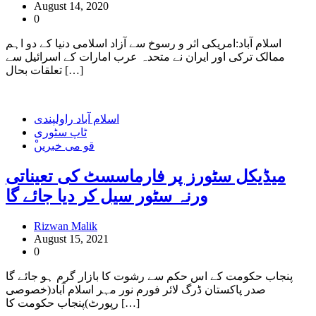
August 14, 2020
0
اسلام آباد:امریکی اثر و رسوخ سے آزاد اسلامی دنیا کے دو اہم
ممالک ترکی اور ایران نے متحدہ عرب امارات کے اسرائیل سے
تعلقات بحال […]
اسلام آباد راولپندی
ٹاپ سٹوری
ْقو می خبریں
میڈیکل سٹورز پر فارماسسٹ کی تعیناتی
ورنہ سٹور سیل کر دیا جائے گا
Rizwan Malik
August 15, 2021
0
پنجاب حکومت کے اس حکم سے رشوت کا بازار گرم ہو جائے گا
صدر پاکستان ڈرگ لائر فورم نور مہر اسلام آباد(خصوصی
رپورٹ)پنجاب حکومت کا […]