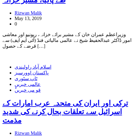
طے پاگیا، مشیر خزانہ
Rizwan Malik
May 13, 2019
0
وزیراعظم عمران خان کے مشیر برائے خزانہ، ریونیو اور معاشی
امور ڈاکٹر عبدالحفیظ شیخ نے عالمی مالیاتی فنڈ (آئی ایم ایف) سے
قرضے کے حصول […]
اسلام آباد راولپندی
پاکستان اوورسیز
ٹاپ سٹوری
عالمی خبریں
ْقو می خبریں
ترکی اور ایران کی متحدہ عرب امارات کے
اسرائیل سے تعلقات بحال کرنے کی شدید
مذمت
Rizwan Malik