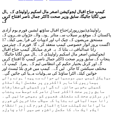
کیمپ جناح اقبال ایجوکیشن اصغر مال اسکیم راولپنڈی کے ہال
میں لگایا جائیگا، سابق وزیر صحت ڈاکٹر جمال ناصر افتتاح کریں
گے
راولپنڈی(نیوزرپورٹر)جناح اقبال ساؤتھ ایشین فورم یوم آزادی
پاکستان کے موقع پر سیلاب سے متاثر ہونے والے جڑواں شہروں کے
مستحق مریضوں کے چیک اپ اور ادویات کی فراہمی کیلئے 17
اگست بروز اتوار خصوصی کیمپ منعقد کرے گا۔فورم کے چیئرمین
رانا عبدالباقی نے بتایا کہ یہ فری میڈیکل کیمپ جناح اقبال
ایجوکیشن اصغر مال اسکیم راولپنڈی کے ہال میں لگایا جائیگا۔
پنجاب کے سابق وزیر صحت ڈاکٹر جمال ناصر کیمپ کا افتتاح کریں
گے اور کرنل بختیار حکیم کی انتظامی ٹیم کے ہمراہ کیمپ کے
مختلف سیکشن کا جائزہ لیں گے۔ کیمپ میں فری بلڈ ٹیسٹ اور
خواتین کیلئے الٹرا ساؤنڈ کی سہولیات مہیا کی جائیں گی۔
میڈیکل کیمپ میں موسمیاتی حوالے سے پیدا ہونے والی
بیماریوں کاماہر ڈاکٹروں پر مشتمل ایک اسٹڈی
کمیٹی بخوبی جائزہ لے گی اور کمیٹی کی سفارشات
سابق وزیر صحت ڈاکٹر جمال ناصر کے توسط سے پنجاب
اور مرکزی صحت کے متعلقہ شعبوں کو بھیجی جائیں گی ۔
رانا عبدالباقی نے بتایا کہ سیلاب متاثرین کی فوری
مالی اعانت کیلئے جناح اقبال فورم کے زیر انتظام
ایک، ایک ماہ کا مکمل راشن، جس میں آٹا، چاول،