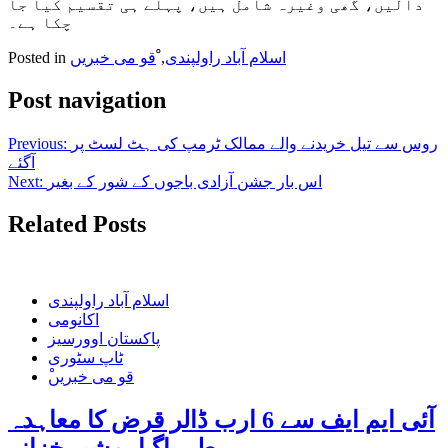
دالیں، گھی وغیرہ شامل ہیں، پہلے ہی تقسیم کیا جا
چکا ہے۔
اسلام آباد راولپندی
,
ْقو می خبریں
Posted in
Post navigation
روس سے تیل خریدنے والے ممالک ٹرمپ کی ہٹ لسٹ پر
Previous:
آگئے
اس بار جشن آزادی باجوں کے شور کے بغیر
Next:
Related Posts
اسلام آباد راولپندی
اکانومی
پاکستان اوورسیز
ٹاپ سٹوری
ْقو می خبریں
آئی ایم ایف سے 6 ارب ڈالر قرض کا معاہدہ