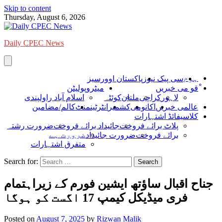
Skip to content
Thursday, August 6, 2026
Daily CPEC News
ہوم
سی پیک نیوز
پاکستان اوورسیز
ْقو می خبریں
میٹروپولیٹن
لاہور
کراچی
ملتان
کوئٹہ
اسلام آباد راولپندی
عالمی خبریں
اکانومی
کشمیر
انٹرٹینمنٹ
کالم/مضامین
کلاسیفائڈ اشتہارات
پلاٹ برائے فروخت
جائیداد برائے فروخت
ضرورت رشتہ
ضرورت ہے
برائے فروخت
ضرورت جائیداد
متفرق اشتہارات
Search for:
جناح اقبال ساؤتھ ایشین فورم کے زیراہتمام
فری میڈیکل کیمپ 17 اگست کو ہوگا
Posted on
August 7, 2025
by
Rizwan Malik