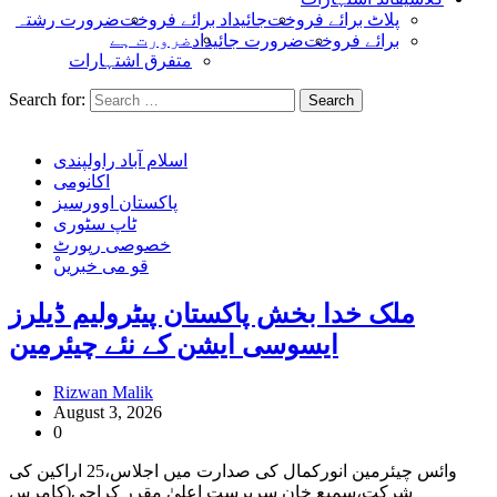
پلاٹ برائے فروخت
جائیداد برائے فروخت
ضرورت رشتہ
ضرورت ہے
برائے فروخت
ضرورت جائیداد
متفرق اشتہارات
Search for:
اسلام آباد راولپندی
اکانومی
پاکستان اوورسیز
ٹاپ سٹوری
خصوصی رپورٹ
ْقو می خبریں
ملک خدا بخش پاکستان پیٹرولیم ڈیلرز
ایسوسی ایشن کے نئے چیئرمین
Rizwan Malik
August 3, 2026
0
وائس چیئرمین انورکمال کی صدارت میں اجلاس،25 اراکین کی
شرکت،سمیع خان سرپرست اعلیٰ مقرر کراچی(کامرس