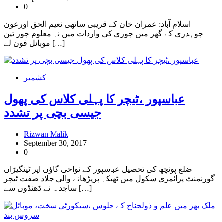
0
اسلام آباد: عمران خان کے قریبی ساتھی نعیم الحق اورعون
چوہدری کے گھر میں چوری کی واردات میں نہ معلوم چور تین
موبائل فون لے […]
کشمیر
عباسپور ،ٹیچر کا پہلی کلاس کی پھول
جیسی بچی پر تشدد
Rizwan Malik
September 30, 2017
0
ضلع پونچھ کی تحصیل عباسپور کے نواحی گاؤں اپر ٹینگیڑاں
گورنمنٹ پرائمری سکول میں ٹھیکہ پرپڑھانے والی جلاد صفت ٹیچر
ساجد ہ نے ڈھنڈوں سے […]