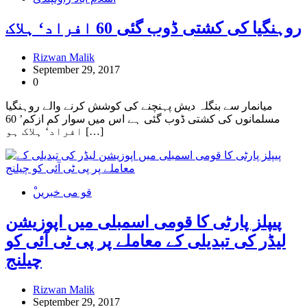
روہنگیا کی کشتی ڈوب گئی 60 افراد‘ ہلاک
Rizwan Malik
September 29, 2017
0
میانمار سے بنگلہ دیش پہنچنے کی کوشش کرنے والے روہنگیا
مسلمانوں کی کشتی ڈوب گئی ہے اس میں سوار کم ازکم’ 60
افراد‘ ہلاک ہو […]
ْقو می خبریں
پیپلز پارٹی کا قومی اسمبلی میں اپوزیشن
لیڈر کی تبدیلی کے معاملے پر پی ٹی آئی کو
چیلنج
Rizwan Malik
September 29, 2017