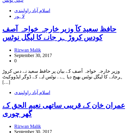
اسلام آباد راولپندی
لاہور
حافظ سعید کآ وزیر خارجہ خواجہ آصف
کودس کروڑ ہر جانے کا لیگل نوٹس
Rizwan Malik
September 30, 2017
0
وزیر خارجہ خواجہ آصف کے بیان پر حافظ سعید نے دس کروڑ
ہرجانے کا لیگل نوٹس بھیج دیا ہے . نوٹس ایے کے ڈوگر ایڈووکیٹ
[…]
اسلام آباد راولپندی
عمران خان کے قریبی ساتھی نعیم الحق کے
گھر چوری
Rizwan Malik
September 30, 2017