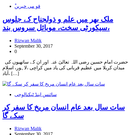
ْقو می خبریں
ملک بھر میں علم و ذولجناح کے جلوس
،سیکورٹی سخت، موبائل سروس بند
Rizwan Malik
September 30, 2017
0
حضرت امام حسین رضی اللہ تعالیٰ عنہ اور ان کے ساتھیوں کی
میدان کربلا میں عظیم قربانی کی یاد میں کراچی ،لاہور، اسلام
آباد، […]
سائنس اینڈ ٹیکنالوجی
سات سال بعد عام انسان مریخ کا سفر کر
سکے گا
Rizwan Malik
September 30, 2017