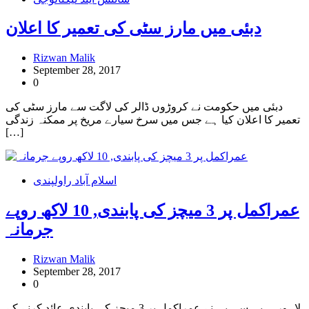
دبئی میں مارز سٹی کی تعمیر کا اعلان
Rizwan Malik
September 28, 2017
0
دبئی میں حکومت نے کروڑوں ڈالر کی لاگت سے مارز سٹی کی
تعمیر کا اعلان کیا ہے جس میں سرخ سیارے مریخ پر ممکنہ زندگی
[…]
اسلام آباد راولپندی
عمراکمل پر 3 میچز کی پابندی, 10 لاکھ روپے
جرمانہ
Rizwan Malik
September 28, 2017
0
لاہور….پی سی بی نے عمراکمل پر 3 میچز کی پابندی عائد کرنے کے