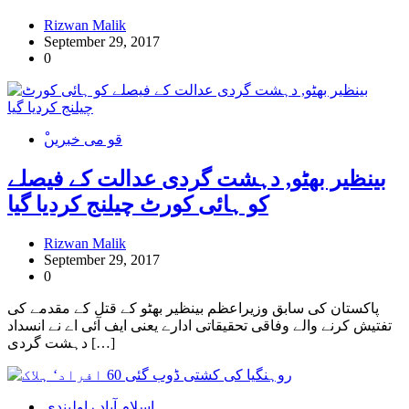
Rizwan Malik
September 29, 2017
0
ْقو می خبریں
بینظیر بھٹو, دہشت گردی عدالت کے فیصلے
کو ہائی کورٹ چیلنج کردیا گیا
Rizwan Malik
September 29, 2017
0
پاکستان کی سابق وزیراعظم بینظیر بھٹو کے قتل کے مقدمے کی
تفتیش کرنے والے وفاقی تحقیقاتی ادارے یعنی ایف آئی اے نے انسداد
دہشت گردی […]
اسلام آباد راولپندی