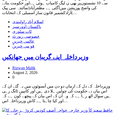
سے 10 نشستوں‌پر بھی ن لیگ کامیاب ہوئی ہےاور حکومت بنانے
کی واضح پوزیشن میں‌آگئی ہے مظفرآباد(نمائندہ سی پیک
)آزادکشمیر قانون ساز اسمبلی کے انتخابات…
اسلام آباد راولپندی
پاکستان اوورسیز
ٹاپ سٹوری
خصوصی رپورٹ
عالمی خبریں
ْقو می خبریں
وزیرداخلہ اپنے گریبان میں‌ جھانکیں
Rizwan Malik
August 2, 2026
0
وزیرداخلہ کے دل کے ارماں دو دن میں آنسوئوں میں بہ گئے ان کے
اس بیان نے حکومت کی چولیں ہلا دی ہیں اور کانپیں ٹانگ رہی
ہیں سوال اٹھ رہا ہے کہ وہ ان کے اس بیان کے پیچھے کون ہے کہ
اور کیا چاہتا ہے کاش وزیرداخلہ اس…