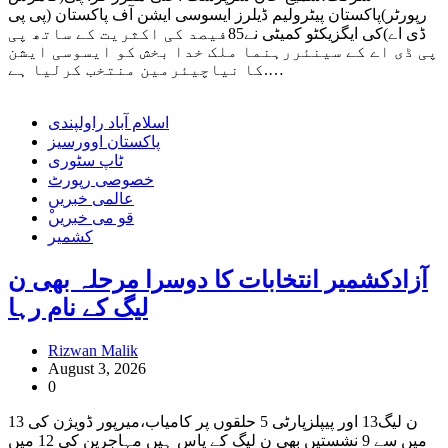
رپورٹر)پاکستان پیٹرولیم ڈیلرز ایسوسی ایشن آف پاکستان (پی پی
ڈی اے)کی ایگزیکٹو کمیٹی نے85فیصد کی اکثریت کے ساتھ پی
پی ڈی اے کے سینئررہنما ملک خدا بخش کو ایسوسی ایشن
کا نیاچیئرمین منتخب کرلیا ہے.…
اسلام آباد راولپندی
پاکستان اوورسیز
ٹاپ سٹوری
خصوصی رپورٹ
عالمی خبریں
ْقو می خبریں
کشمیر
آزادکشمیر انتخابات کا دوسرا مرحلہ بھی ن
لیگ کے نام رہا
Rizwan Malik
August 3, 2026
0
ن لیگ13 اور پیپلزپارٹی 5 حلقوں پر کامیاب،میرپور ڈویژن کی 13
میں‌ سے 9 نشستیں بھی ن لیگ کے پاس ہیں مہاجرین کی 12 میں