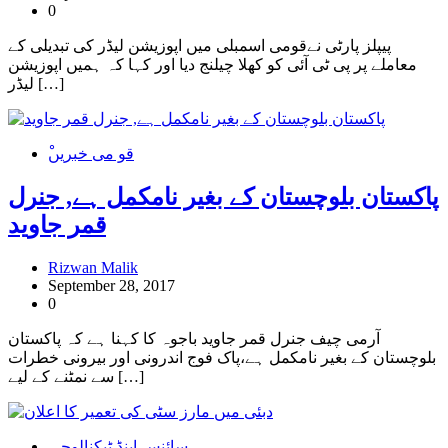
0
پیپلز پارٹی نےقومی اسمبلی میں اپوزیشن لیڈر کی تبدیلی کے
معاملے پر پی ٹی آئی کو کھلا چیلنج دیا اور کہا کہ ہمیں اپوزیشن
لیڈر […]
ْقو می خبریں
پاکستان بلوچستان کے بغیر نامکمل ہے, جنرل
قمر جاوید
Rizwan Malik
September 28, 2017
0
آرمی چیف جنرل قمر جاوید باجوہ کا کہنا ہے کہ پاکستان
بلوچستان کے بغیر نامکمل ہے،پاک فوج اندرونی اور بیرونی خطرات
سے نمٹنے کے لیے […]
سائنس اینڈ ٹیکنالوجی