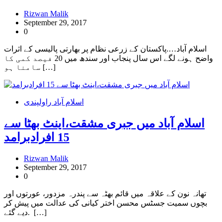
Rizwan Malik
September 29, 2017
0
اسلام آباد….پاکستان کے زرعی نظام پر بھارتی پالیسی کے اثرات
واضح ہونے لگے اس سال پنجاب اور سندھ میں 20 فیصد کمی کا
سامنا ہو […]
اسلام آباد راولپندی
اسلام آباد میں جبری مشقت،اینٹ بھٹا سے
15 افرادبرامد
Rizwan Malik
September 29, 2017
0
تھانہ نون کے علاقہ میں قائم بھٹہ سے پندرہ مزدور، عورتوں اور
بچوں سمیت جسٹس محسن اختر کیانی کی عدالت میں پیش کر
دیے گئے. […]