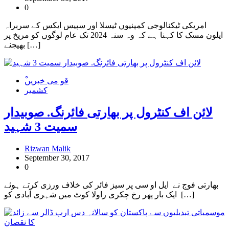
0
امریکی ٹیکنالوجی کمپنیوں ٹیسلا اور سپیس ایکس کے سربراہ
ایلون مسک کا کہنا ہے کہ وہ سنہ 2024 تک عام لوگوں کو مریخ پر
بھیجنے […]
ْقو می خبریں
کشمیر
لائن اف کنٹرول پر بھارتی فائرنگ. صوبیدار
سمیت 3 شہید
Rizwan Malik
September 30, 2017
0
بھارتی فوج نے ایل او سی پر سیز فائر کی خلاف ورزی کرتے ہوئے
ایک بار پھر رخ چکری راولا کوٹ میں شہری آبادی کو […]