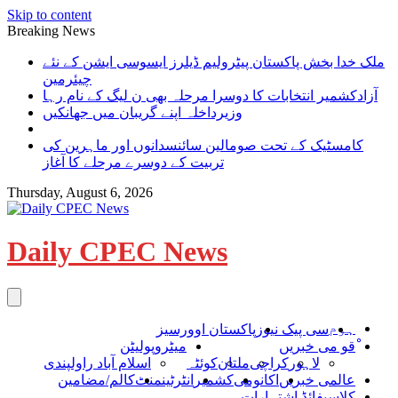
Skip to content
Breaking News
ملک خدا بخش پاکستان پیٹرولیم ڈیلرز ایسوسی ایشن کے نئے
چیئرمین
آزادکشمیر انتخابات کا دوسرا مرحلہ بھی ن لیگ کے نام رہا
وزیرداخلہ اپنے گریبان میں‌ جھانکیں
کامسٹیک کے تحت صومالین سائنسدانوں اور ماہرین کی
تربیت کے دوسرے مرحلے کا آغاز
Thursday, August 6, 2026
Daily CPEC News
ہوم
سی پیک نیوز
پاکستان اوورسیز
ْقو می خبریں
میٹروپولیٹن
لاہور
کراچی
ملتان
کوئٹہ
اسلام آباد راولپندی
عالمی خبریں
اکانومی
کشمیر
انٹرٹینمنٹ
کالم/مضامین
کلاسیفائڈ اشتہارات