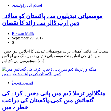
اسلام آباد راولپندی
موسمیاتی تبدیلیوں سے پاکستان کو سالانہ
دس ارب ڈالر سے زائد کا نقصان
Rizwan Malik
September 29, 2017
0
سینٹ کی قائمہ کمیٹی برایے موسمیاتی تبدیلی کا اجلاس ہوا جس
میں ڈی جی انوایرمنٹ موسمیاتی تبدیلی نے بریفنگ دی اجلاس
میںچیرمین این ڈی ایم […]
ْقو می خبریں
منگلااور تربیلا ڈیم میں پانی ذخیرہ کرنے کی
گنجائش میں کمی،پاکستان کی ذراعت
خطرے میں