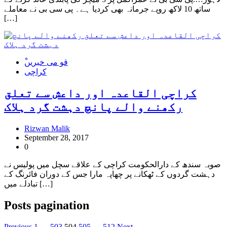
ساتھ 10 لاکھ روپے جرمانہ بھی کردیا ہے۔ پی سی بی نے معاملے
[…]
ْقو می خبریں
کراچی
کراچی القاعدہ اور داعش سے تعلق
رکھنے والے پانچ دہشت گرد ہلاک
Rizwan Malik
September 28, 2017
0
صوبہ سندھ کے دارالحکومت کراچی کے علاقے سچل میں پولیس نے
دہشت گردوں کے ٹھکانے پر چھاپہ مارا جس کے دوران فائرنگ کے
تبادلے میں […]
Posts pagination
Previous
1
…
503
504
505
…
512
Next