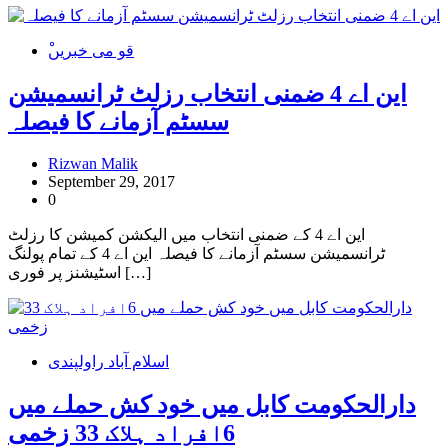
ْقو می خبریں
این اے 4 ضمنی انتخاب رزلٹ ٹرانسمیشن
سسٹم آزمانے کا فیصلہ
Rizwan Malik
September 29, 2017
0
این اے 4 کے ضمنی انتخاب میں الیکشن کمیشن کا رزلٹ
ٹرانسمیشن سسٹم آزمانے کا فیصلہ این اے 4 کے تمام پولنگ
اسٹیشنز پر فوری […]
اسلام آباد راولپندی
دارالحکومت کابل میں خود کش حملے میں
6افراد ہلاک 33 زخمی