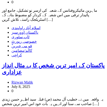
0
ماہرین مائیکروفنانس کے شعبہ کی ازسر نو تشکیل، جامع اور
پائیدار ترقی میں اس شعبہ کے کردار کو مضبوط بنانے کے
اسٹریٹجک راستے تلاش کریں […]
اسلام آباد راولپندی
پاکستان اوورسیز
ٹاپ سٹوری
خصوصی رپورٹ
ْقو می خبریں
کالم/مضامین
کراچی
پاکستان کے امیر ترین شخص کا بے مثال انداز
عزاداری
Rizwan Malik
July 8, 2025
0
یہ واقعہ میں نے خطیب آل محمد (ص) قبلہ سید اظہر حسن زیدی
صاحب سے سنا اور انہیں یہ بات خود اس امیر ترین شخص […]