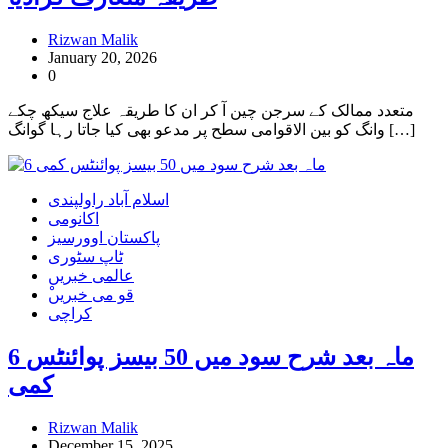
Rizwan Malik
January 20, 2026
0
متعدد ممالک کے سرجن چین آ کر ان کا طریقہ علاج سیکھ چکے
وانگ کو بین الاقوامی سطح پر مدعو بھی کیا جاتا رہا گوانگ […]
اسلام آباد راولپندی
اکانومی
پاکستان اوورسیز
ٹاپ سٹوری
عالمی خبریں
ْقو می خبریں
کراچی
6 ماہ بعد شرح سود میں 50 بیسز پوائنٹس
کمی
Rizwan Malik
December 15, 2025