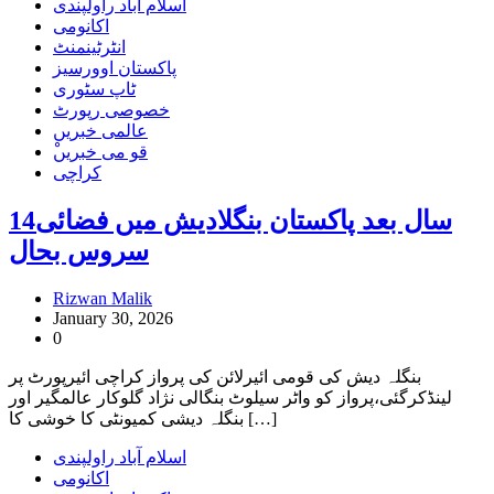
اسلام آباد راولپندی
اکانومی
انٹرٹینمنٹ
پاکستان اوورسیز
ٹاپ سٹوری
خصوصی رپورٹ
عالمی خبریں
ْقو می خبریں
کراچی
14سال بعد پاکستان بنگلادیش میں فضائی
سروس بحال
Rizwan Malik
January 30, 2026
0
بنگلہ دیش کی قومی ائیرلائن کی پرواز کراچی ائیرپورٹ پر
لینڈکرگئی،پرواز کو واٹر سیلوٹ بنگالی نژاد گلوکار عالمگیر اور
بنگلہ دیشی کمیونٹی کا خوشی کا […]
اسلام آباد راولپندی
اکانومی