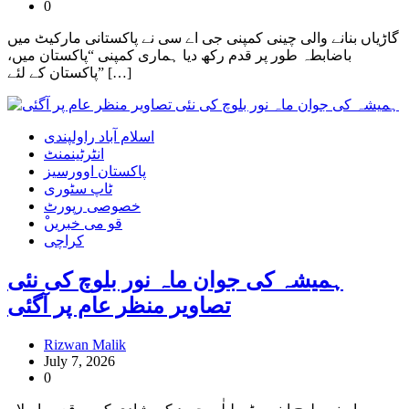
0
گاڑیاں بنانے والی چینی کمپنی جی اے سی نے پاکستانی مارکیٹ میں
باضابطہ طور پر قدم رکھ دیا ہماری کمپنی “پاکستان میں،
پاکستان کے لئے” […]
اسلام آباد راولپندی
انٹرٹینمنٹ
پاکستان اوورسیز
ٹاپ سٹوری
خصوصی رپورٹ
ْقو می خبریں
کراچی
ہمیشہ کی جوان ماہ نور بلوچ کی نئی
تصاویر منظر عام پر آگئی
Rizwan Malik
July 7, 2026
0