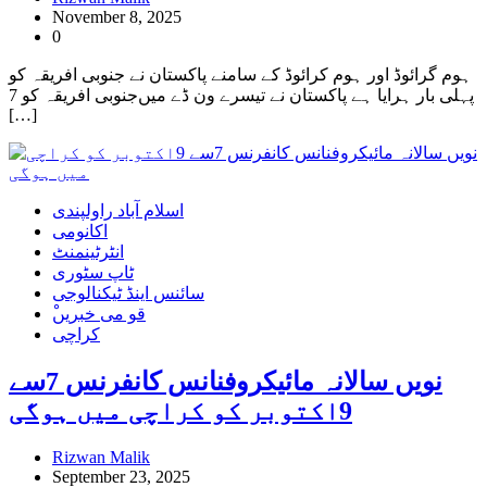
November 8, 2025
0
ہوم گرائوڈ اور ہوم کرائوڈ کے سامنے پاکستان نے جنوبی افریقہ کو
پہلی بار ہرایا ہے پاکستان نے تیسرے ون ڈے میں‌جنوبی افریقہ کو 7
[…]
اسلام آباد راولپندی
اکانومی
انٹرٹینمنٹ
ٹاپ سٹوری
سائنس اینڈ ٹیکنالوجی
ْقو می خبریں
کراچی
نویں سالانہ مائیکروفنانس کانفرنس 7سے
9اکتوبر کو کراچی میں ہوگی
Rizwan Malik
September 23, 2025