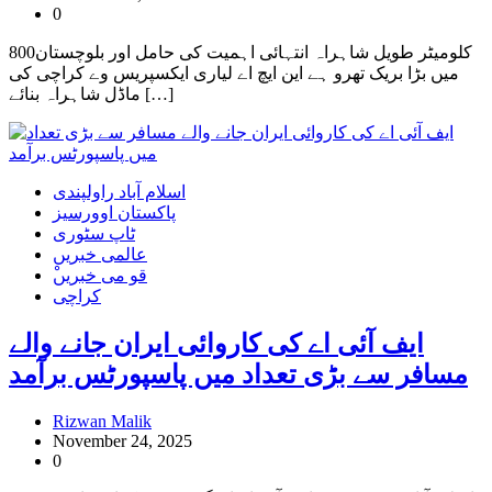
0
800کلومیٹر طویل شاہراہ انتہائی اہمیت کی حامل اور بلوچستان
میں بڑا بریک تھرو ہے این ایچ اے لیاری ایکسپریس وے کراچی کی
ماڈل شاہراہ بنائے […]
اسلام آباد راولپندی
پاکستان اوورسیز
ٹاپ سٹوری
عالمی خبریں
ْقو می خبریں
کراچی
ایف آئی اے کی کاروائی ایران جانے والے
مسافر سے بڑی تعداد میں پاسپورٹس برآمد
Rizwan Malik
November 24, 2025
0