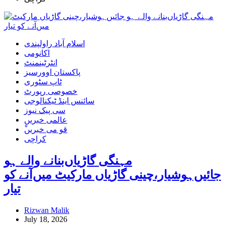
اسلام آباد راولپندی
اکانومی
انٹرٹینمنٹ
پاکستان اوورسیز
ٹاپ سٹوری
خصوصی رپورٹ
سائنس اینڈ ٹیکنالوجی
سی پیک نیوز
عالمی خبریں
ْقو می خبریں
کراچی
مہنگی گاڑیاں‌بنانے والے ہو
جائیں‌ہوشیار،چینی گاڑیاں مارکیٹ‌ میں‌آنے کو
تیار
Rizwan Malik
July 18, 2026