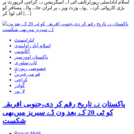
اسلام آباد(سٹی رپورٹر)ایف آئی اے امیگریشن نے کراچی ائرپورٹ پر
بڑی کاروائی کرتے ہوئے وزٹ ویزے پر ایران جانے والے مسافر کو
آف لوڈ کر […]
انٹرٹینمنٹ
اسلام آباد راولپندی
اکانومی
پاکستان اوورسیز
ٹاپ سٹوری
خصوصی رپورٹ
ْقو می خبریں
کراچی
گوادر
لاہور
پاکستان نے تاریخ رقم کر دی،جنوبی افریقہ
کو ٹی 20 کے بعد ون ڈے سیریز میں‌بھی
شکست
Rizwan Malik