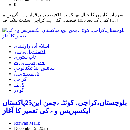
0
سرمایہ کاروں کا خیال تھا کہ یہ 11فیصد پر برقرار رہے گی تاہم
کمی کے بعد 10.5 فیصد ہ گئی ہے کراچی: سٹیٹ بینک آف […]
اسلام آباد راولپندی
پاکستان اوورسیز
ٹاپ سٹوری
خصوصی رپورٹ
سائنس اینڈ ٹیکنالوجی
ْقو می خبریں
کراچی
کوئٹہ
گوادر
بلوچستان،کراچی، کوئٹہ،چمن این25پاکستان
ایکسپریس وے کی تعمیر کا آغاز
Rizwan Malik
December 5, 2025