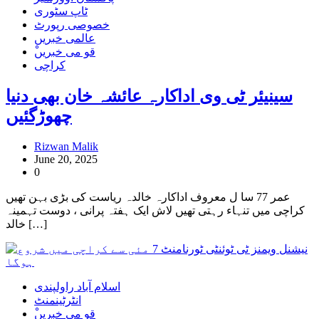
ٹاپ سٹوری
خصوصی رپورٹ
عالمی خبریں
ْقو می خبریں
کراچی
سینیئر ٹی وی اداکارہ عائشہ خان بھی دنیا
چھوڑگئیں
Rizwan Malik
June 20, 2025
0
عمر 77 سا ل معروف اداکارہ خالدہ ریاست کی بڑی بہن تھیں
کراچی میں تنہاء رہتی تھیں لاش ایک ہفتہ پرانی ، دوست تہمینہ
خالد […]
اسلام آباد راولپندی
انٹرٹینمنٹ
ْقو می خبریں