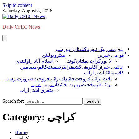
Skip to content
Saturday, August 8, 2026
Daily CPEC News
ہوم
سی پیک نیوز
پاکستان اوورسیز
ْقو می خبریں
میٹروپولیٹن
لاہور
کراچی
ملتان
کوئٹہ
اسلام آباد راولپندی
عالمی خبریں
اکانومی
کشمیر
انٹرٹینمنٹ
کالم/مضامین
کلاسیفائڈ اشتہارات
پلاٹ برائے فروخت
جائیداد برائے فروخت
ضرورت رشتہ
ضرورت ہے
برائے فروخت
ضرورت جائیداد
متفرق اشتہارات
Search for:
کراچی
Category:
Home
کراچی