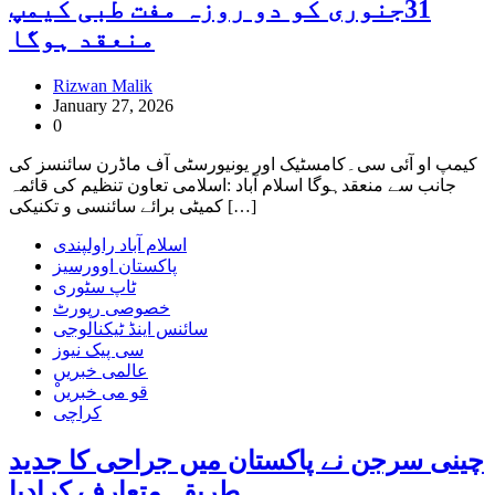
31جنوری کو دو روزہ مفت طبی کیمپ
منعقد ہوگا
Rizwan Malik
January 27, 2026
0
کیمپ او آئی سی۔کامسٹیک اور یونیورسٹی آف ماڈرن سائنسز کی
جانب سے منعقدہوگا اسلام آباد :اسلامی تعاون تنظیم کی قائمہ
کمیٹی برائے سائنسی و تکنیکی […]
اسلام آباد راولپندی
پاکستان اوورسیز
ٹاپ سٹوری
خصوصی رپورٹ
سائنس اینڈ ٹیکنالوجی
سی پیک نیوز
عالمی خبریں
ْقو می خبریں
کراچی
چینی سرجن نے پاکستان میں جراحی کا جدید
طریقہ متعارف کرادیا