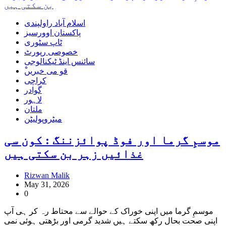
اسلام آباد راولپندی
پاکستان اوورسیز
ٹاپ سٹوری
خصوصی رپورٹ
سائنس اینڈ ٹیکنالوجی
ْقو می خبریں
کراچی
گوادر
لاہور
ملتان
میٹروپولیٹن
موسمِ گرما اور فوڈ پوائزننگ : کون سی
غذائیں زہر بن سکتی ہیں
Rizwan Malik
May 31, 2026
0
موسمِ گرما میں اپنی خوراک کے حوالے سے محتاط رہ کر ہی آپ
اپنی صحت بحال رکھ سکتے ہیں شدید گرمی اور بڑھتی ہوئی نمی