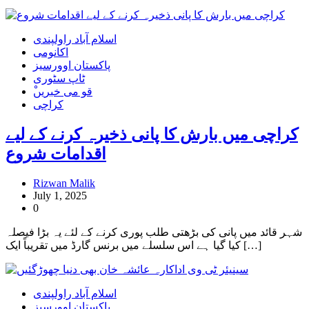
اسلام آباد راولپندی
اکانومی
پاکستان اوورسیز
ٹاپ سٹوری
ْقو می خبریں
کراچی
کراچی میں بارش کا پانی ذخیرہ کرنے کے لیے
اقدامات شروع
Rizwan Malik
July 1, 2025
0
شہر قائد میں‌ پانی کی بڑھتی طلب پوری کرنے کے لئے یہ بڑا فیصلہ
کیا گیا ہے اس سلسلے میں برنس گارڈ میں تقریباً ایک […]
اسلام آباد راولپندی
پاکستان اوورسیز