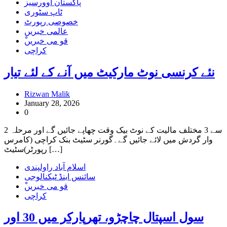
پاکستان اوورسیز
ٹاپ سٹوری
خصوصی رپورٹ
عالمی خبریں
ْقو می خبریں
کراچی
نئے کرنسی نوٹ مارکیٹ میں آنے کے لئے تیار
Rizwan Malik
January 28, 2026
0
2 سے 3 مختلف مالیت کے نوٹ بیک وقت چھاپے جائیں گے اور مرحلہ
وار گردش میں لائے جائیں گے۔گورنر سٹیٹ بنک کراچی (کامرس
رپورٹر)سٹیٹ […]
اسلام آباد راولپندی
سائنس اینڈ ٹیکنالوجی
ْقو می خبریں
کراچی
سول اسپتال چاچڑو، تھرپارکر میں 30 اور