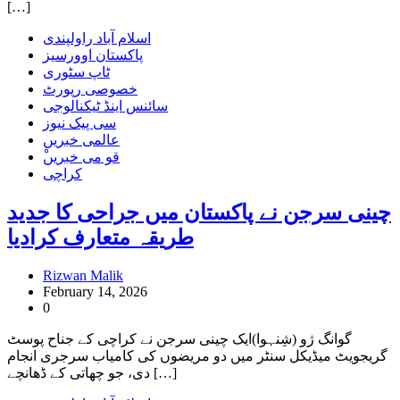
[…]
اسلام آباد راولپندی
پاکستان اوورسیز
ٹاپ سٹوری
خصوصی رپورٹ
سائنس اینڈ ٹیکنالوجی
سی پیک نیوز
عالمی خبریں
ْقو می خبریں
کراچی
چینی سرجن نے پاکستان میں جراحی کا جدید
طریقہ متعارف کرادیا
Rizwan Malik
February 14, 2026
0
گوانگ ژو (شِنہوا)ایک چینی سرجن نے کراچی کے جناح پوسٹ
گریجویٹ میڈیکل سنٹر میں دو مریضوں کی کامیاب سرجری انجام
دی، جو چھاتی کے ڈھانچے […]