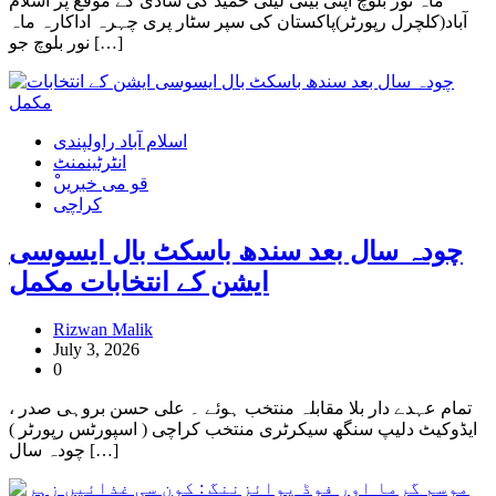
ماہ نور بلوچ اپنی بیٹی لیلٰی حمید کی شادی کے موقع پر اسلام
آباد(کلچرل رپورٹر)پاکستان کی سپر سٹار پری چہرہ اداکارہ ماہ
نور بلوچ جو […]
اسلام آباد راولپندی
انٹرٹینمنٹ
ْقو می خبریں
کراچی
چودہ سال بعد سندھ باسکٹ بال ایسوسی
ایشن کے انتخابات مکمل
Rizwan Malik
July 3, 2026
0
تمام عہدے دار بلا مقابلہ منتخب ہوئے ۔ علی حسن بروہی صدر ،
ایڈوکیٹ دلیپ سنگھ سیکرٹری منتخب کراچی ( اسپورٹس رپورٹر )
چودہ سال […]